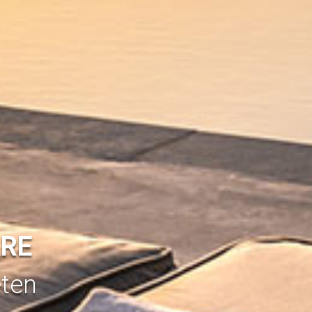
ÄRE
ten