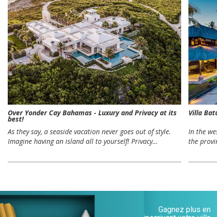
Over Yonder Cay Bahamas - Luxury and Privacy at its
Villa Bat
best!
As they say, a seaside vacation never goes out of style.
In the we
Imagine having an island all to yourself! Privacy…
the provi
Gagnez plus en