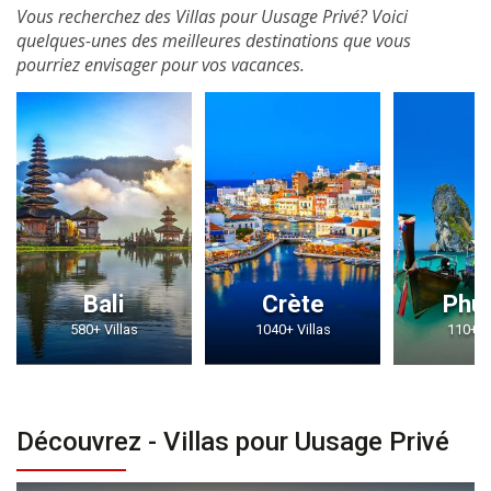
Vous recherchez des Villas pour Uusage Privé? Voici
quelques-unes des meilleures destinations que vous
pourriez envisager pour vos vacances.
Bali
Crète
Phu
580+ Villas
1040+ Villas
110+ Vi
Découvrez - Villas pour Uusage Privé