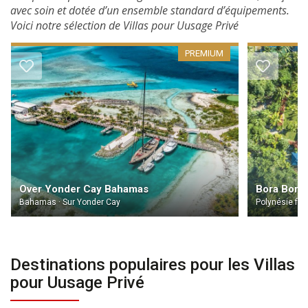
avec soin et dotée d’un ensemble standard d’équipements.
Voici notre sélection de Villas pour Uusage Privé
PREMIUM
Over Yonder Cay Bahamas
Bora Bora
Bahamas · Sur Yonder Cay
Polynésie fra
Destinations populaires pour les Villas
pour Uusage Privé