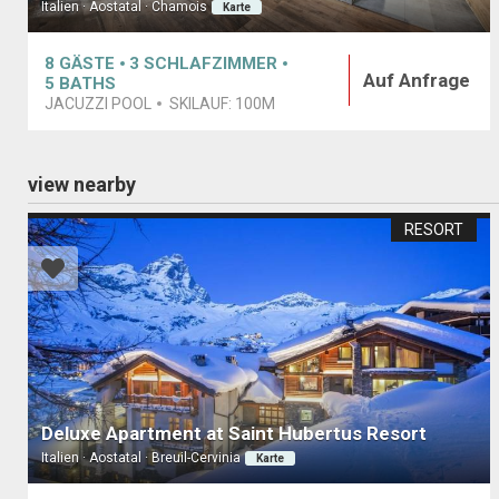
Italien · Aostatal · Chamois
Karte
8
GÄSTE
3
SCHLAFZIMMER
Auf Anfrage
5
BATHS
JACUZZI POOL
SKILAUF:
100M
view nearby
RESORT
Deluxe Apartment at Saint Hubertus Resort
Italien · Aostatal · Breuil-Cervinia
Karte