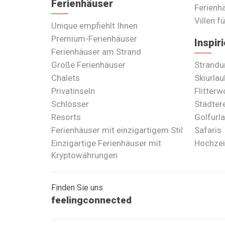
Ferienhäuser
Ferienhä
Villen f
Unique empfiehlt Ihnen
Premium-Ferienhäuser
Inspir
Ferienhäuser am Strand
Große Ferienhäuser
Strandu
Chalets
Skiurlau
Privatinseln
Flitter
Schlösser
Städter
Resorts
Golfurl
Ferienhäuser mit einzigartigem Stil
Safaris
Einzigartige Ferienhäuser mit
Hochzei
Kryptowährungen
Finden Sie uns
feelingconnected