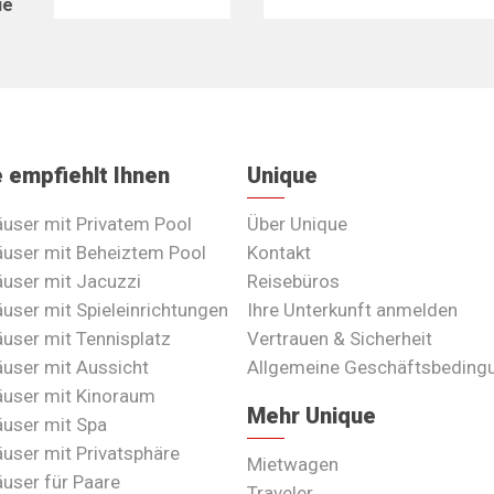
ie
 empfiehlt Ihnen
Unique
äuser mit Privatem Pool
Über Unique
äuser mit Beheiztem Pool
Kontakt
äuser mit Jacuzzi
Reisebüros
äuser mit Spieleinrichtungen
Ihre Unterkunft anmelden
äuser mit Tennisplatz
Vertrauen & Sicherheit
äuser mit Aussicht
Allgemeine Geschäftsbeding
äuser mit Kinoraum
Mehr Unique
äuser mit Spa
äuser mit Privatsphäre
Mietwagen
äuser für Paare
Traveler