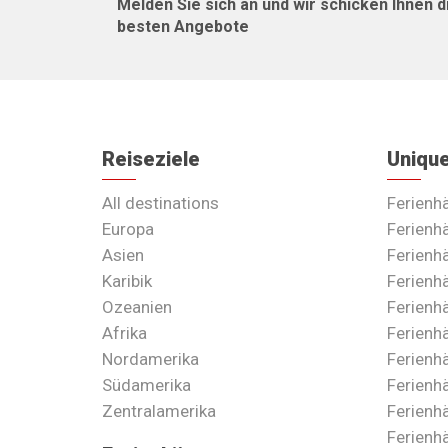
Melden Sie sich an und wir schicken Ihnen d
besten Angebote
Reiseziele
Unique
All destinations
Ferienh
Europa
Ferienh
Asien
Ferienh
Karibik
Ferienh
Ozeanien
Ferienh
Afrika
Ferienh
Nordamerika
Ferienh
Südamerika
Ferienh
Zentralamerika
Ferienh
Ferienh