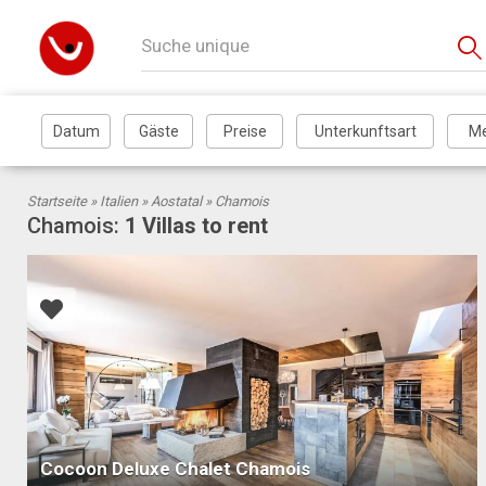
Startseite »
Italien
»
Aostatal
» Chamois
Chamois:
1 Villas to rent
Cocoon Deluxe Chalet Chamois