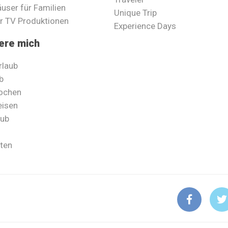
user für Familien
Unique Trip
ür TV Produktionen
Experience Days
iere mich
rlaub
b
wochen
eisen
aub
ten