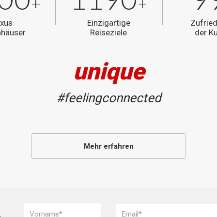
+
+
xus
Einzigartige
Zufried
nhäuser
Reiseziele
der K
unique
#feelingconnected
Mehr erfahren