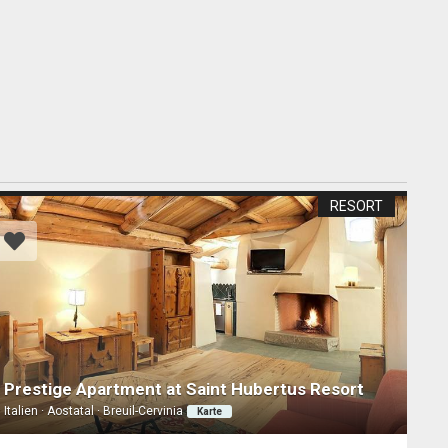
RESORT
Prestige Apartment at Saint Hubertus Resort
Italien · Aostatal · Breuil-Cervinia
Karte