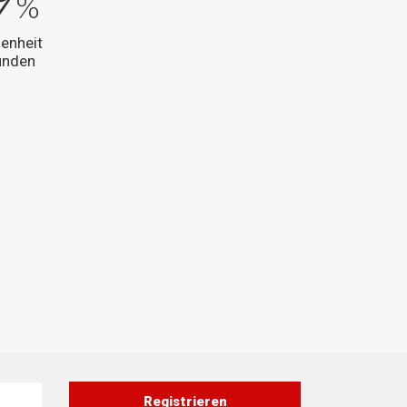
%
enheit
unden