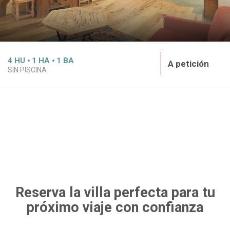
4
HU
1
HA
1
BA
A petición
SIN PISCINA
Reserva la villa perfecta para tu
próximo viaje con confianza