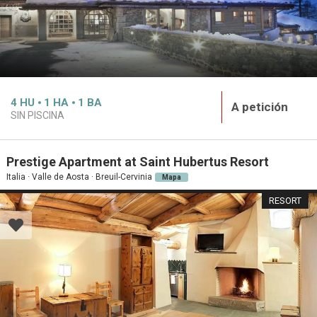
4
HU
1
HA
1
BA
A petición
SIN PISCINA
Prestige Apartment at Saint Hubertus Resort
Italia · Valle de Aosta · Breuil-Cervinia
Mapa
RESORT