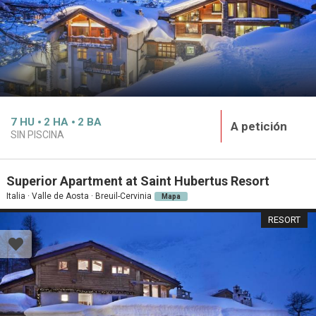
7
HU
2
HA
2
BA
A petición
SIN PISCINA
Superior Apartment at Saint Hubertus Resort
Italia · Valle de Aosta · Breuil-Cervinia
Mapa
RESORT