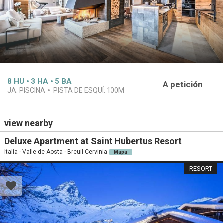
8
HU
3
HA
5
BA
A petición
JA. PISCINA
PISTA DE ESQUÍ:
100M
view nearby
Deluxe Apartment at Saint Hubertus Resort
Italia · Valle de Aosta · Breuil-Cervinia
Mapa
RESORT