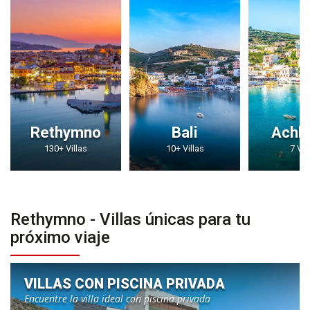
Rethymno
Bali
Achl
130+ Villas
10+ Villas
7 Vil
Rethymno - Villas únicas para tu
próximo viaje
VILLAS CON PISCINA PRIVADA
Encuentre la villa ideal con piscina privada