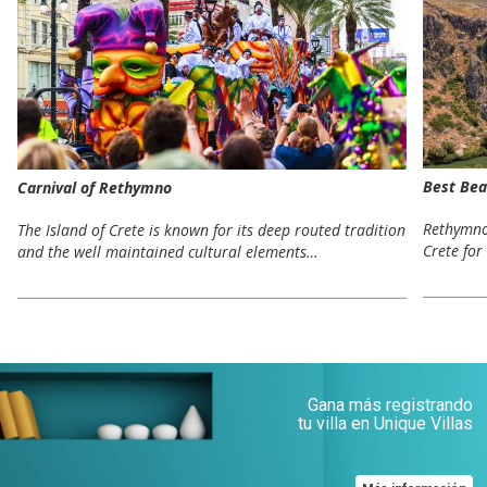
Best Bea
Carnival of Rethymno
Rethymno 
The Island of Crete is known for its deep routed tradition
Crete for
and the well maintained cultural elements…
Gana más registrando
tu villa en Unique Villas