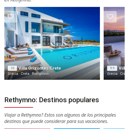
Villa Orizontes Crete
Villa
10
9.9
Grecia · Creta · Rethymno
Grecia · Cret
Rethymno: Destinos populares
Viajar a Rethymno? Estos son algunos de los principales
destinos que puede considerar para sus vacaciones.