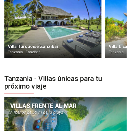
Villa Turquoise Zanzibar
Tanzania · Zanzibar
Tanzania · Za
Tanzania - Villas únicas para tu
próximo viaje
VILLAS FRENTE AL MAR
A menos de 50 m de la playa