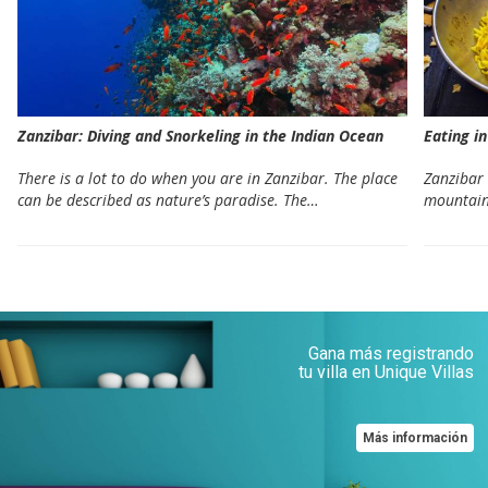
Zanzibar: Diving and Snorkeling in the Indian Ocean
Eating i
There is a lot to do when you are in Zanzibar. The place
Zanzibar 
can be described as nature’s paradise. The…
mountain
Gana más registrando
tu villa en Unique Villas
Más información