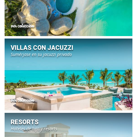
ver colección
VILLAS CON JACUZZI
Sumérjase en su jacuzzi privado
ver colección
RESORTS
Hoteles de lujo y resorts