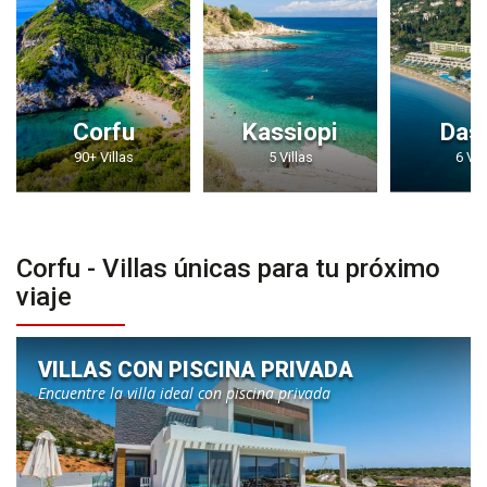
Corfu
Kassiopi
Das
90+ Villas
5 Villas
6 Vil
Corfu - Villas únicas para tu próximo
viaje
VILLAS CON PISCINA PRIVADA
Encuentre la villa ideal con piscina privada