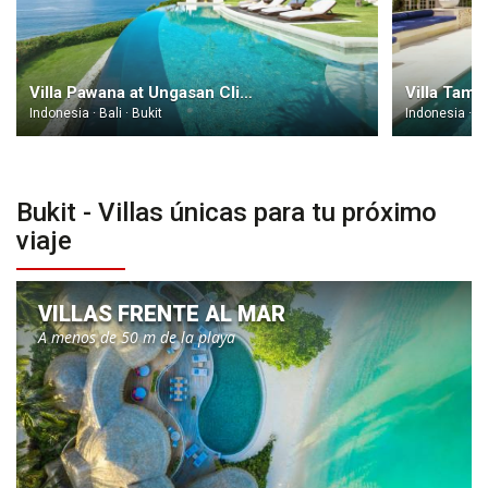
Villa Pawana at Ungasan Clifftop Resort Bali
Indonesia · Bali · Bukit
Indonesia · Ba
Bukit - Villas únicas para tu próximo
viaje
VILLAS FRENTE AL MAR
A menos de 50 m de la playa