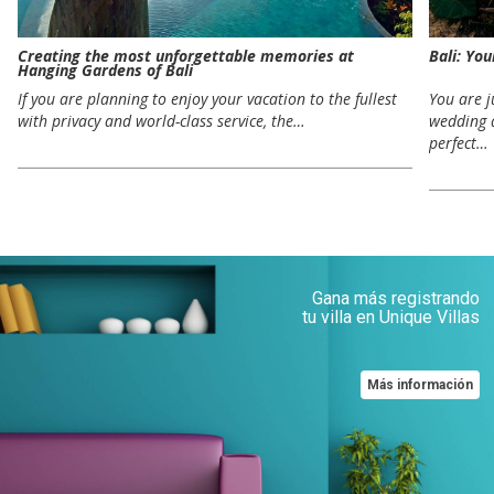
Creating the most unforgettable memories at
Bali: Yo
Hanging Gardens of Bali
If you are planning to enjoy your vacation to the fullest
You are 
with privacy and world-class service, the…
wedding 
perfect…
Gana más registrando
tu villa en Unique Villas
Más información