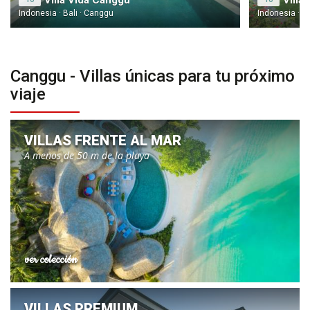
Villa Vida Canggu
Villa 
Indonesia · Bali · Canggu
Indonesia · B
Canggu - Villas únicas para tu próximo
viaje
VILLAS FRENTE AL MAR
A menos de 50 m de la playa
ver colección
VILLAS PREMIUM