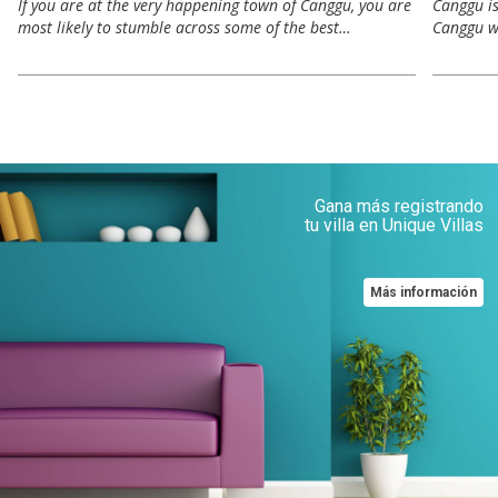
If you are at the very happening town of Canggu, you are
Canggu is
most likely to stumble across some of the best…
Canggu wa
Gana más registrando
tu villa en Unique Villas
Más información