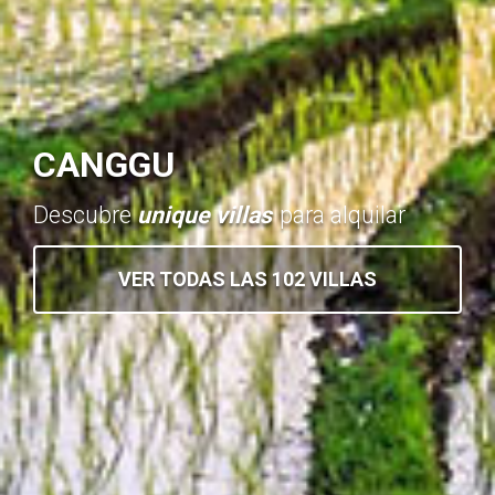
CANGGU
Descubre
unique villas
para alquilar
VER TODAS LAS 102 VILLAS