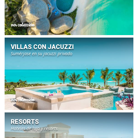
ver colección
VILLAS CON JACUZZI
Sumérjase en su jacuzzi privado
ver colección
RESORTS
Hoteles de lujo y resorts