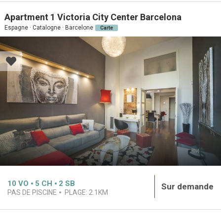
Apartment 1 Victoria City Center Barcelona
Espagne · Catalogne · Barcelone
Carte
10
VO
5
CH
2
SB
Sur demande
PAS DE PISCINE
PLAGE:
2.1KM