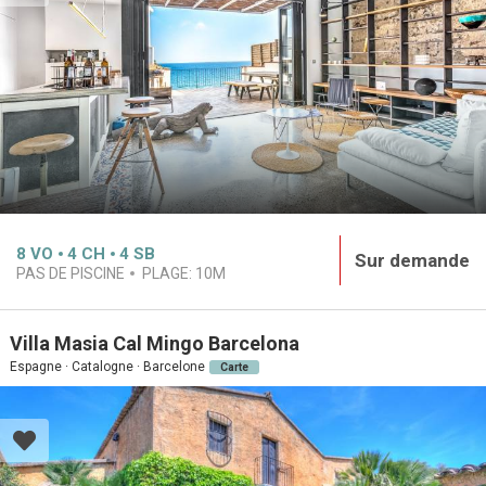
8
VO
4
CH
4
SB
Sur demande
PAS DE PISCINE
PLAGE:
10M
Villa Masia Cal Mingo Barcelona
Espagne · Catalogne · Barcelone
Carte