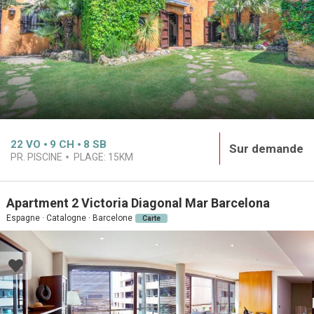
22
VO
9
CH
8
SB
Sur demande
PR. PISCINE
PLAGE:
15KM
Apartment 2 Victoria Diagonal Mar Barcelona
Espagne · Catalogne · Barcelone
Carte