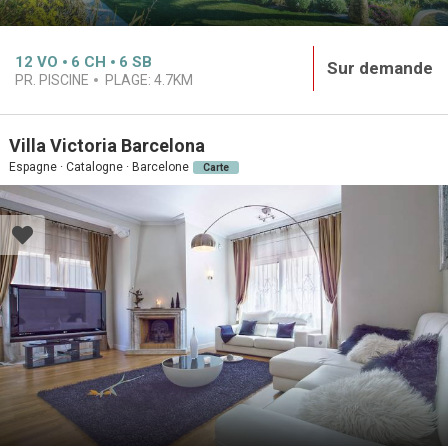
12
VO
6
CH
6
SB
Sur demande
PR. PISCINE
PLAGE:
4.7KM
Villa Victoria Barcelona
Espagne · Catalogne · Barcelone
Carte