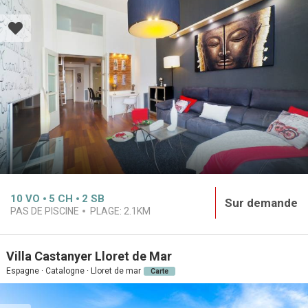
10
VO
5
CH
2
SB
Sur demande
PAS DE PISCINE
PLAGE:
2.1KM
Villa Castanyer Lloret de Mar
Espagne · Catalogne · Lloret de mar
Carte