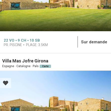
22
VO
9
CH
10
SB
Sur demande
PR. PISCINE
PLAGE:
3.5KM
Villa Mas Jofre Girona
Espagne · Catalogne · Pals
Carte