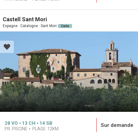
Castell Sant Mori
Espagne · Catalogne · Sant Mori
Carte
28
VO
13
CH
14
SB
Sur demande
PR. PISCINE
PLAGE:
12KM