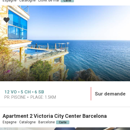
Espagne · Catalogne · Lloret de mar
Carte
12
VO
5
CH
6
SB
Sur demande
PR. PISCINE
PLAGE:
1.5KM
Apartment 2 Victoria City Center Barcelona
Espagne · Catalogne · Barcelone
Carte