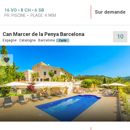
16
VO
8
CH
6
SB
Sur demande
PR. PISCINE
PLAGE:
4.9KM
Can Marcer de la Penya Barcelona
10
Espagne · Catalogne · Barcelone
Carte