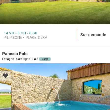
14
VO
5
CH
6
SB
Sur demande
PR. PISCINE
PLAGE:
3.5KM
Pahissa Pals
Espagne · Catalogne · Pals
Carte