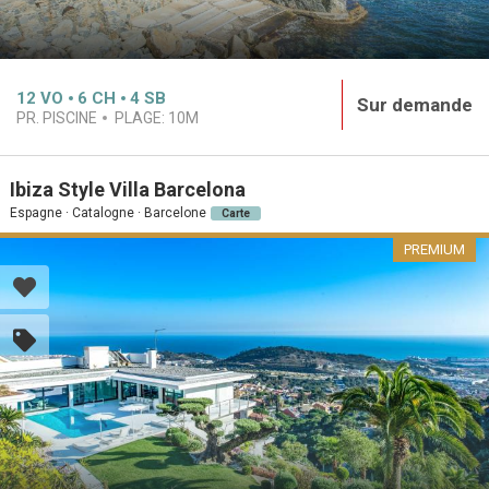
12
VO
6
CH
4
SB
Sur demande
PR. PISCINE
PLAGE:
10M
Ibiza Style Villa Barcelona
Espagne · Catalogne · Barcelone
Carte
PREMIUM