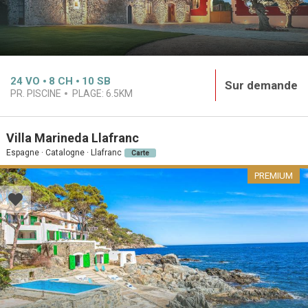
24
VO
8
CH
10
SB
Sur demande
PR. PISCINE
PLAGE:
6.5KM
Villa Marineda Llafranc
Espagne · Catalogne · Llafranc
Carte
PREMIUM