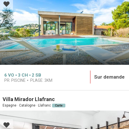
6
VO
3
CH
2
SB
Sur demande
PR. PISCINE
PLAGE:
3KM
Villa Mirador Llafranc
Espagne · Catalogne · Llafranc
Carte