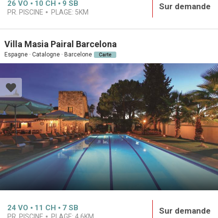
26
VO
10
CH
9
SB
Sur demande
PR. PISCINE
PLAGE:
5KM
Villa Masia Pairal Barcelona
Espagne · Catalogne · Barcelone
Carte
24
VO
11
CH
7
SB
Sur demande
PR. PISCINE
PLAGE:
4.6KM