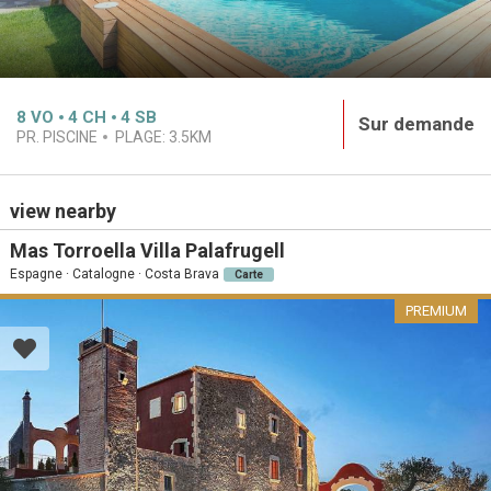
8
VO
4
CH
4
SB
Sur demande
PR. PISCINE
PLAGE:
3.5KM
view nearby
Mas Torroella Villa Palafrugell
Espagne · Catalogne · Costa Brava
Carte
PREMIUM