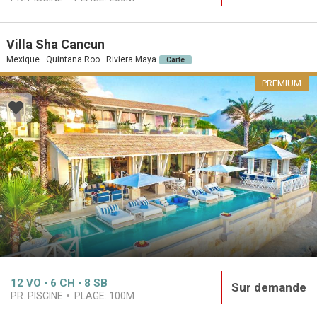
Villa Sha Cancun
Mexique · Quintana Roo · Riviera Maya
Carte
PREMIUM
12
VO
6
CH
8
SB
Sur demande
PR. PISCINE
PLAGE:
100M