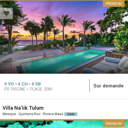
PREMIUM
9
VO
4
CH
4
SB
Sur demande
PR. PISCINE
PLAGE:
30M
Villa Na’iik Tulum
Mexique · Quintana Roo · Riviera Maya
Carte
PREMIUM