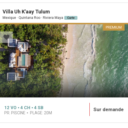
Villa Uh K'aay Tulum
Mexique · Quintana Roo · Riviera Maya
Carte
PREMIUM
12
VO
4
CH
4
SB
Sur demande
PR. PISCINE
PLAGE:
20M