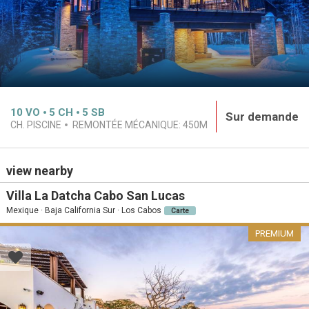
10
VO
5
CH
5
SB
Sur demande
CH. PISCINE
REMONTÉE MÉCANIQUE:
450M
view nearby
Villa La Datcha Cabo San Lucas
Mexique · Baja California Sur · Los Cabos
Carte
PREMIUM