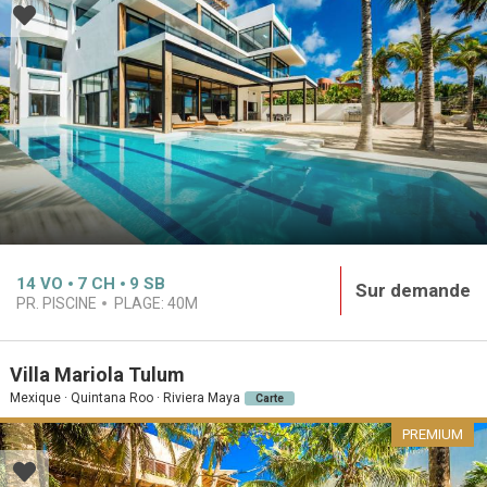
14
VO
7
CH
9
SB
Sur demande
PR. PISCINE
PLAGE:
40M
Villa Mariola Tulum
Mexique · Quintana Roo · Riviera Maya
Carte
PREMIUM