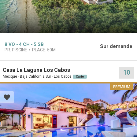
8
VO
4
CH
5
SB
Sur demande
PR. PISCINE
PLAGE:
50M
Casa La Laguna Los Cabos
10
Mexique · Baja California Sur · Los Cabos
Carte
PREMIUM