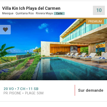
Villa Kin Ich Playa del Carmen
10
Mexique · Quintana Roo · Riviera Maya
Carte
PREMIUM
20
VO
7
CH
11
SB
Sur demande
PR. PISCINE
PLAGE:
50M