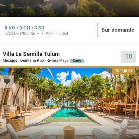
8
VO
3
CH
3
SB
Sur demande
PAS DE PISCINE
PLAGE:
1.5KM
Villa La Semilla Tulum
10
Mexique · Quintana Roo · Riviera Maya
Carte
PREMIUM