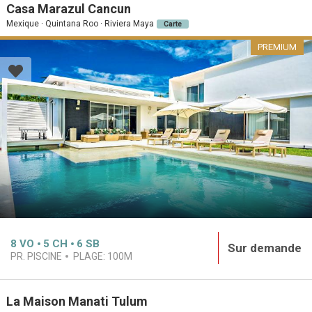
Casa Marazul Cancun
Mexique · Quintana Roo · Riviera Maya
Carte
PREMIUM
8
VO
5
CH
6
SB
Sur demande
PR. PISCINE
PLAGE:
100M
La Maison Manati Tulum