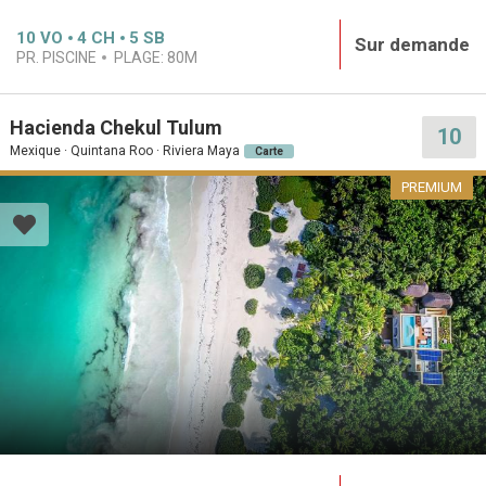
10
VO
4
CH
5
SB
Sur demande
PR. PISCINE
PLAGE:
80M
Hacienda Chekul Tulum
10
Mexique · Quintana Roo · Riviera Maya
Carte
PREMIUM