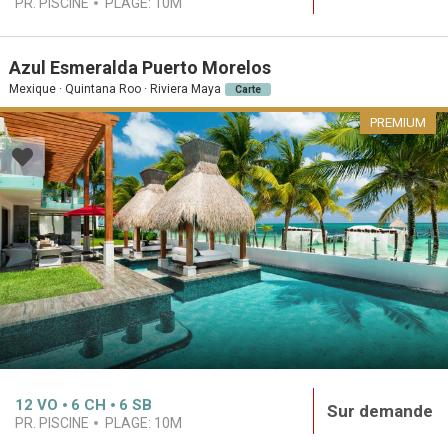
PR. PISCINE
PLAGE:
10M
Azul Esmeralda Puerto Morelos
Mexique · Quintana Roo · Riviera Maya
Carte
PREMIUM
12
VO
6
CH
6
SB
Sur demande
PR. PISCINE
PLAGE:
10M