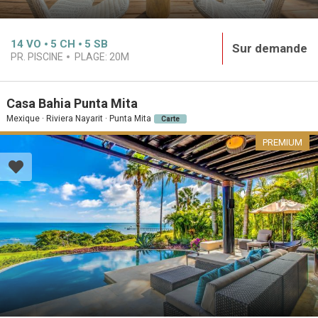
14
VO
5
CH
5
SB
Sur demande
PR. PISCINE
PLAGE:
20M
Casa Bahia Punta Mita
Mexique · Riviera Nayarit · Punta Mita
Carte
PREMIUM