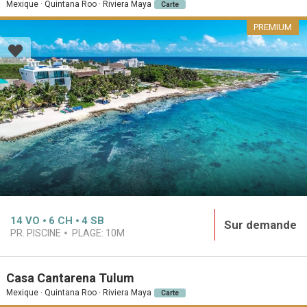
Mexique · Quintana Roo · Riviera Maya
Carte
PREMIUM
14
VO
6
CH
4
SB
Sur demande
PR. PISCINE
PLAGE:
10M
Casa Cantarena Tulum
Mexique · Quintana Roo · Riviera Maya
Carte