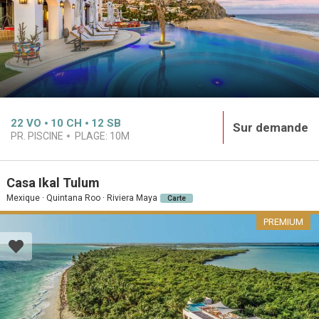
22
VO
10
CH
12
SB
Sur demande
PR. PISCINE
PLAGE:
10M
Casa Ikal Tulum
Mexique · Quintana Roo · Riviera Maya
Carte
PREMIUM