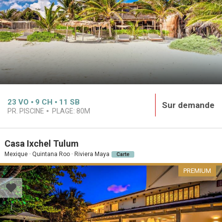
23
VO
9
CH
11
SB
Sur demande
PR. PISCINE
PLAGE:
80M
Casa Ixchel Tulum
Mexique · Quintana Roo · Riviera Maya
Carte
PREMIUM