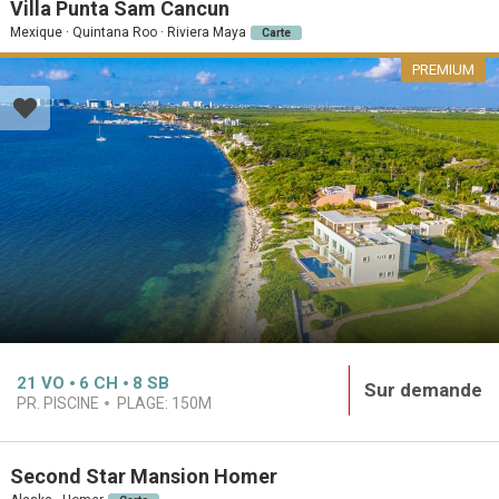
Villa Punta Sam Cancun
Mexique · Quintana Roo · Riviera Maya
Carte
PREMIUM
21
VO
6
CH
8
SB
Sur demande
PR. PISCINE
PLAGE:
150M
Second Star Mansion Homer