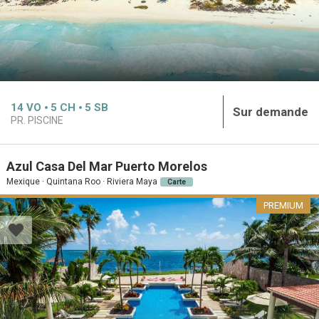
14
VO
5
CH
5
SB
Sur demande
PR. PISCINE
Azul Casa Del Mar Puerto Morelos
Mexique · Quintana Roo · Riviera Maya
Carte
PREMIUM