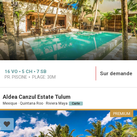
16
VO
5
CH
7
SB
Sur demande
PR. PISCINE
PLAGE:
30M
Aldea Canzul Estate Tulum
Mexique · Quintana Roo · Riviera Maya
Carte
PREMIUM