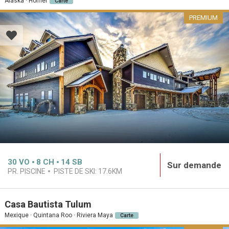
Alaska · Homer
Carte
PREMIUM
30
VO
8
CH
14
SB
Sur demande
PR. PISCINE
PISTE DE SKI:
17.6KM
Casa Bautista Tulum
Mexique · Quintana Roo · Riviera Maya
Carte