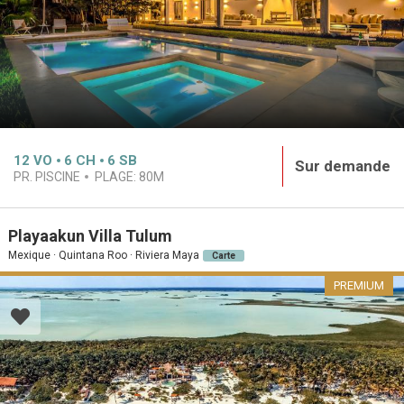
12
VO
6
CH
6
SB
Sur demande
PR. PISCINE
PLAGE:
80M
Playaakun Villa Tulum
Mexique · Quintana Roo · Riviera Maya
Carte
PREMIUM