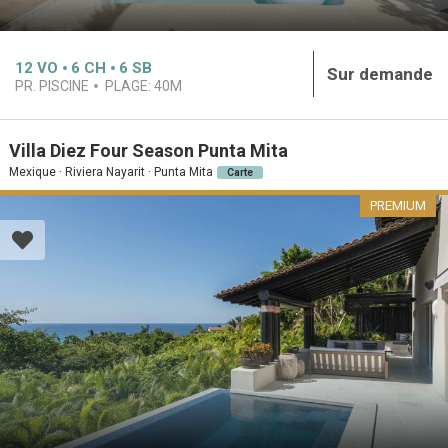
12
VO
6
CH
6
SB
Sur demande
PR. PISCINE
PLAGE:
40M
Villa Diez Four Season Punta Mita
Mexique · Riviera Nayarit · Punta Mita
Carte
PREMIUM