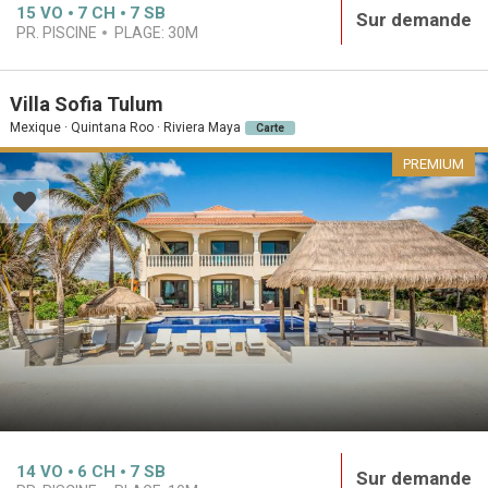
15
VO
7
CH
7
SB
Sur demande
PR. PISCINE
PLAGE:
30M
Villa Sofia Tulum
Mexique · Quintana Roo · Riviera Maya
Carte
PREMIUM
14
VO
6
CH
7
SB
Sur demande