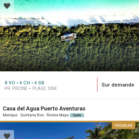
8
VO
4
CH
4
SB
Sur demande
PR. PISCINE
PLAGE:
50M
Casa del Agua Puerto Aventuras
Mexique · Quintana Roo · Riviera Maya
Carte
PREMIUM