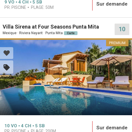
9
VO
4
CH
5
SB
Sur demande
PR. PISCINE
PLAGE:
50M
Villa Sirena at Four Seasons Punta Mita
10
Mexique · Riviera Nayarit · Punta Mita
Carte
PREMIUM
10
VO
4
CH
5
SB
Sur demande
PR. PISCINE
PLAGE:
200M