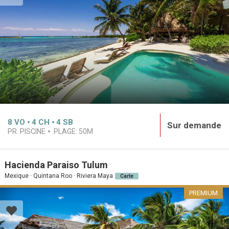
8
VO
4
CH
4
SB
Sur demande
PR. PISCINE
PLAGE:
50M
Hacienda Paraiso Tulum
Mexique · Quintana Roo · Riviera Maya
Carte
PREMIUM