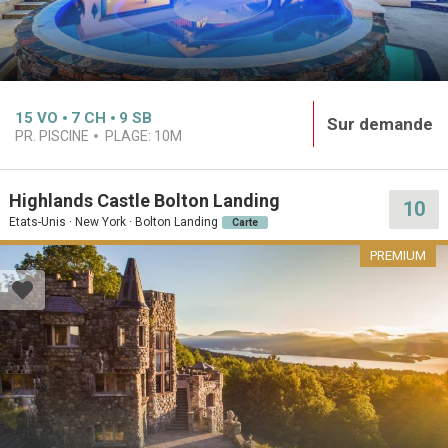
15
VO
7
CH
9
SB
Sur demande
PR. PISCINE
PLAGE:
10M
Highlands Castle Bolton Landing
10
Etats-Unis · New York · Bolton Landing
Carte
PREMIUM