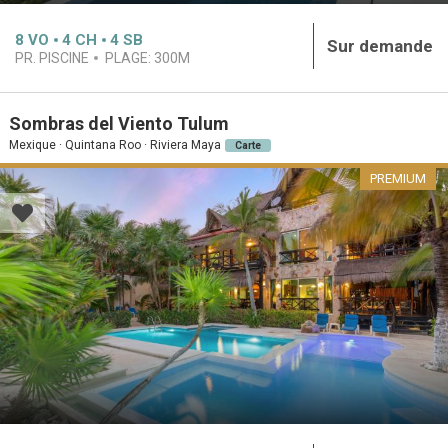
8
VO
4
CH
4
SB
Sur demande
PR. PISCINE
PLAGE:
300M
Sombras del Viento Tulum
Mexique · Quintana Roo · Riviera Maya
Carte
PREMIUM