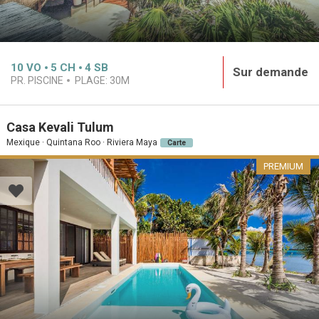
10
VO
5
CH
4
SB
Sur demande
PR. PISCINE
PLAGE:
30M
Casa Kevali Tulum
Mexique · Quintana Roo · Riviera Maya
Carte
PREMIUM