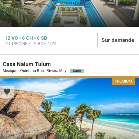
12
VO
6
CH
6
SB
Sur demande
PR. PISCINE
PLAGE:
10M
Casa Nalum Tulum
Mexique · Quintana Roo · Riviera Maya
Carte
PREMIUM