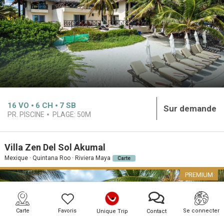
16
VO
6
CH
7
SB
Sur demande
PR. PISCINE
PLAGE:
50M
Villa Zen Del Sol Akumal
Mexique · Quintana Roo · Riviera Maya
Carte
PREMIUM
Carte
Favoris
Se connecter
Unique Trip
Contact