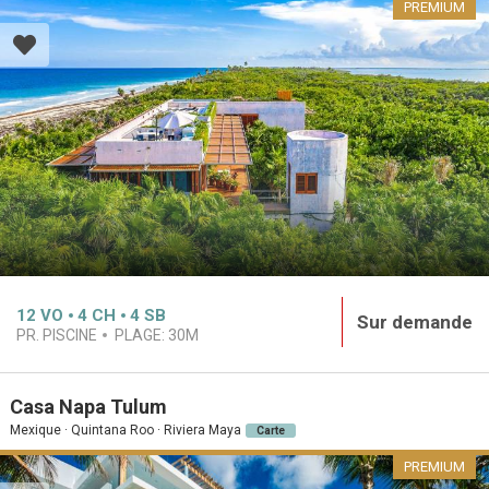
PREMIUM
12
VO
4
CH
4
SB
Sur demande
PR. PISCINE
PLAGE:
30M
Casa Napa Tulum
Mexique · Quintana Roo · Riviera Maya
Carte
PREMIUM