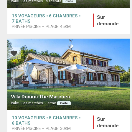
Italie · Les marches · Macerata
Carte
15
VOYAGEURS
6
CHAMBRES
Sur
7
BATHS
demande
PRIVÉE PISCINE
PLAGE:
45KM
Villa Domus The Marches
Italie · Les marches · Fermo
Carte
10
VOYAGEURS
5
CHAMBRES
Sur
6
BATHS
demande
PRIVÉE PISCINE
PLAGE:
30KM