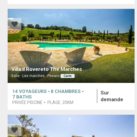
Villa il Rovereto The Marches
Italie · Les marches · Pesaro
Carte
14
VOYAGEURS
8
CHAMBRES
Sur
7
BATHS
demande
PRIVÉE PISCINE
PLAGE:
20KM