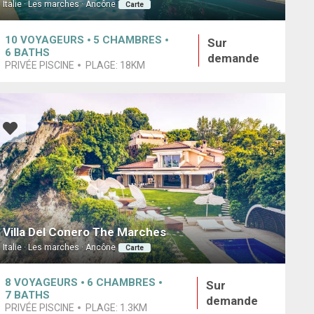
Italie · Les marches · Ancône
Carte
10
VOYAGEURS
5
CHAMBRES
Sur
6
BATHS
demande
PRIVÉE PISCINE
PLAGE:
18KM
Villa Del Conero The Marches
Italie · Les marches · Ancône
Carte
8
VOYAGEURS
6
CHAMBRES
Sur
7
BATHS
demande
PRIVÉE PISCINE
PLAGE:
1.3KM