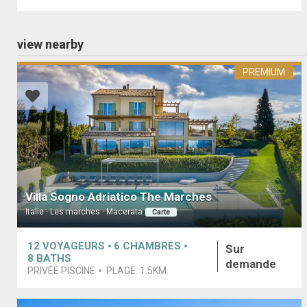
view nearby
PREMIUM
Villa Sogno Adriatico The Marches
Italie · Les marches · Macerata
Carte
12
VOYAGEURS
6
CHAMBRES
Sur
8
BATHS
demande
PRIVÉE PISCINE
PLAGE:
1.5KM