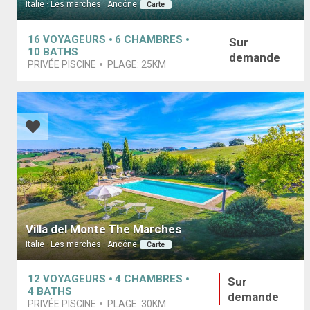
Italie · Les marches · Ancône
Carte
16
VOYAGEURS
6
CHAMBRES
Sur
10
BATHS
demande
PRIVÉE PISCINE
PLAGE:
25KM
Villa del Monte The Marches
Italie · Les marches · Ancône
Carte
12
VOYAGEURS
4
CHAMBRES
Sur
4
BATHS
demande
PRIVÉE PISCINE
PLAGE:
30KM