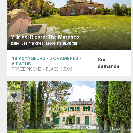
Villa dei Ricordi The Marches
Italie · Les marches · Macerata
Carte
18
VOYAGEURS
6
CHAMBRES
Sur
6
BATHS
demande
PRIVÉE PISCINE
PLAGE:
1.5KM