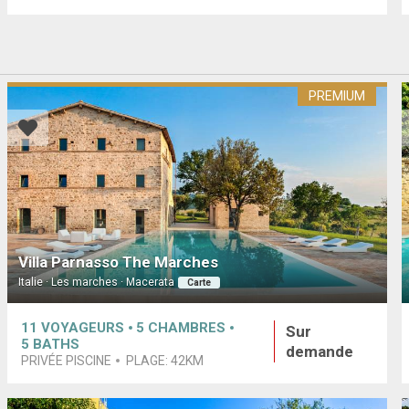
PREMIUM
Villa Parnasso The Marches
Italie · Les marches · Macerata
Carte
11
VOYAGEURS
5
CHAMBRES
Sur
5
BATHS
demande
PRIVÉE PISCINE
PLAGE:
42KM