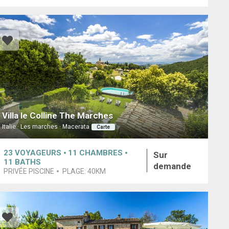
Villa le Colline The Marches
Italie · Les marches · Macerata
Carte
23
VOYAGEURS
11
CHAMBRES
Sur
11
BATHS
demande
PRIVÉE PISCINE
PLAGE:
40KM