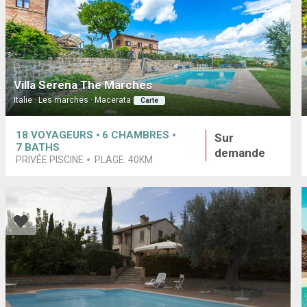
Villa Serena The Marches
Italie · Les marches · Macerata
Carte
18
VOYAGEURS
6
CHAMBRES
Sur
7
BATHS
demande
PRIVÉE PISCINE
PLAGE:
40KM