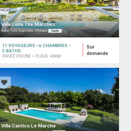
Villa Luna The Marches
Italie · Les marches · Pesaro
Carte
11
VOYAGEURS
6
CHAMBRES
Sur
5
BATHS
demande
PRIVÉE PISCINE
PLAGE:
40KM
Villa Cantico Le Marche