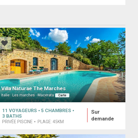
Villa Naturae The Marches
Italie · Les marches · Macerata
Carte
11
VOYAGEURS
5
CHAMBRES
Sur
3
BATHS
demande
PRIVÉE PISCINE
PLAGE:
45KM