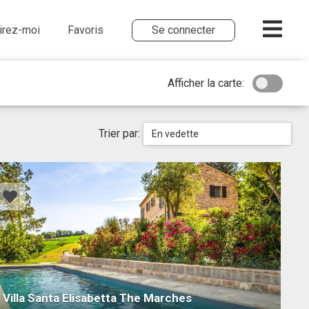
irez-moi
Favoris
Se connecter
Afficher la carte:
Trier par:
En vedette
Villa Santa Elisabetta The Marches