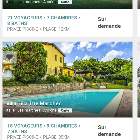
Italie · Les marches · Ancône
Carte
21
VOYAGEURS
7
CHAMBRES
Sur
8
BATHS
demande
PRIVÉE PISCINE
PLAGE:
12KM
Villa Tilia The Marches
Italie · Les marches · Ancône
Carte
18
VOYAGEURS
9
CHAMBRES
Sur
7
BATHS
demande
PRIVÉE PISCINE
PLAGE:
35KM