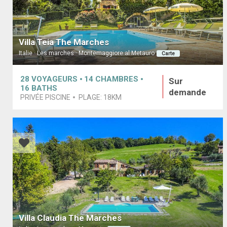
Villa Teia The Marches
Italie · Les marches · Montemaggiore al Metauro
Carte
28
VOYAGEURS
14
CHAMBRES
Sur
16
BATHS
demande
PRIVÉE PISCINE
PLAGE:
18KM
Villa Claudia The Marches