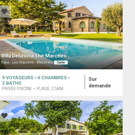
Villa Deliziosa The Marches
Italie · Les marches · Macerata
Carte
9
VOYAGEURS
4
CHAMBRES
Sur
2
BATHS
demande
PRIVÉE PISCINE
PLAGE:
2.5KM