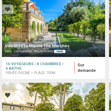
Villa Brezza Marina The Marches
Italie · Les marches · Ascoli Piceno
Carte
16
VOYAGEURS
8
CHAMBRES
Sur
6
BATHS
demande
PRIVÉE PISCINE
PLAGE:
700M