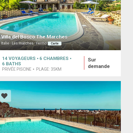
Villa del Bosco The Marches
Italie · Les marches · Fermo
Carte
14
VOYAGEURS
6
CHAMBRES
Sur
6
BATHS
demande
PRIVÉE PISCINE
PLAGE:
35KM