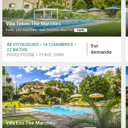
Villa Teloni The Marches
Italie · Les marches · San Severino Marche
Carte
48
VOYAGEURS
16
CHAMBRES
Sur
22
BATHS
demande
PRIVÉE PISCINE
PLAGE:
50KM
Villa Eos The Marches