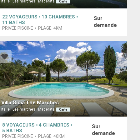
Italie · Les marches · Macerata
Carte
22
VOYAGEURS
10
CHAMBRES
Sur
11
BATHS
demande
PRIVÉE PISCINE
PLAGE:
4KM
Villa Gioia The Marches
Italie · Les marches · Macerata
Carte
8
VOYAGEURS
4
CHAMBRES
Sur
5
BATHS
demande
PRIVÉE PISCINE
PLAGE:
40KM