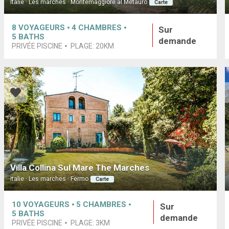
Italie · Les marches · Montemaggiore al Metauro
Carte
8
VOYAGEURS
4
CHAMBRES
Sur
5
BATHS
demande
PRIVÉE PISCINE
PLAGE:
20KM
Villa Collina Sul Mare The Marches
Italie · Les marches · Fermo
Carte
10
VOYAGEURS
5
CHAMBRES
Sur
5
BATHS
demande
PRIVÉE PISCINE
PLAGE:
3KM