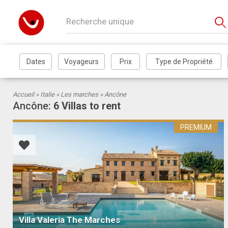
Αccueil »
Italie
»
Les marches
» Ancône
Ancône:
6 Villas to rent
PREMIUM
Villa Valeria The Marches