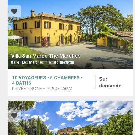
Villa San Marco The Marches
Italie · Les marches · Pesaro
Carte
10
VOYAGEURS
5
CHAMBRES
Sur
4
BATHS
demande
PRIVÉE PISCINE
PLAGE:
28KM