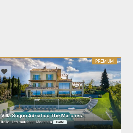
PREMIUM
Villa Sogno Adriatico The Marches
Italie · Les marches · Macerata
Carte