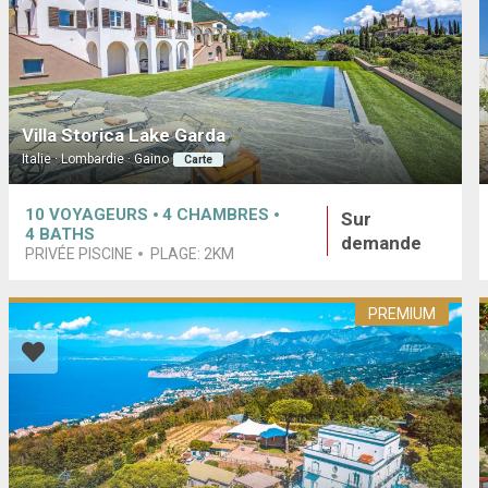
Villa Storica Lake Garda
Italie · Lombardie · Gaino
Carte
10
VOYAGEURS
4
CHAMBRES
Sur
4
BATHS
demande
PRIVÉE PISCINE
PLAGE:
2KM
PREMIUM