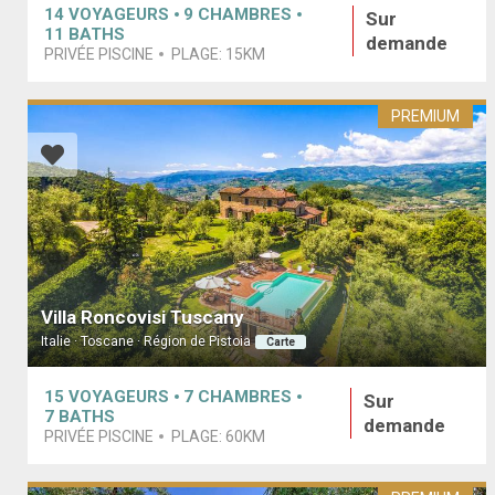
14
VOYAGEURS
9
CHAMBRES
Sur
11
BATHS
demande
PRIVÉE PISCINE
PLAGE:
15KM
PREMIUM
Villa Roncovisi Tuscany
Italie · Toscane · Région de Pistoia
Carte
15
VOYAGEURS
7
CHAMBRES
Sur
7
BATHS
demande
PRIVÉE PISCINE
PLAGE:
60KM