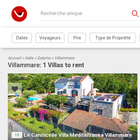
Αccueil »
Italie
»
Salerno
» Villammare
Villammare:
1 Villas to rent
Le Cannicelle Villa Mediterranea Villammare
10