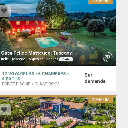
PREMIUM
Casa Felice Matteucci Tuscany
Italie · Toscane · Région de Lucques
Carte
12
VOYAGEURS
6
CHAMBRES
Sur
6
BATHS
demande
PRIVÉE PISCINE
PLAGE:
20KM
PREMIUM