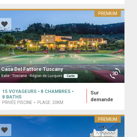
PREMIUM
Casa Del Fattore Tuscany
Italie · Toscane · Région de Lucques
Carte
15
VOYAGEURS
8
CHAMBRES
Sur
8
BATHS
demande
PRIVÉE PISCINE
PLAGE:
20KM
PREMIUM