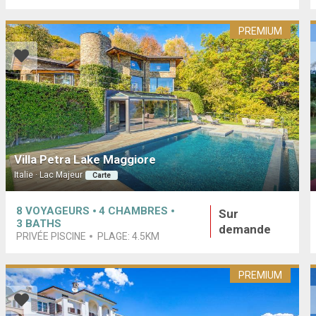
PREMIUM
Villa Petra Lake Maggiore
Italie · Lac Majeur
Carte
8
VOYAGEURS
4
CHAMBRES
Sur
3
BATHS
demande
PRIVÉE PISCINE
PLAGE:
4.5KM
PREMIUM