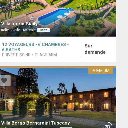
Villa Ingrid Sicily
Italie · Sicile · Acireale
Carte
12
VOYAGEURS
6
CHAMBRES
Sur
6
BATHS
demande
PRIVÉE PISCINE
PLAGE:
6KM
PREMIUM
Villa Borgo Bernardini Tuscany