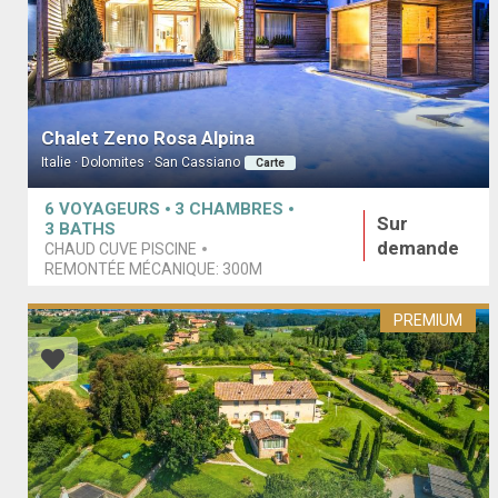
Chalet Zeno Rosa Alpina
Italie · Dolomites · San Cassiano
Carte
6
VOYAGEURS
3
CHAMBRES
Sur
3
BATHS
demande
CHAUD CUVE PISCINE
REMONTÉE MÉCANIQUE:
300M
PREMIUM