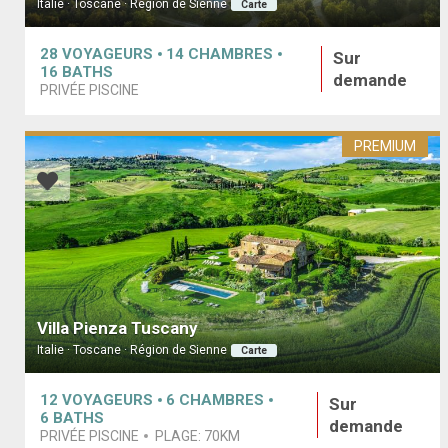
Italie · Toscane · Région de Sienne
Carte
28
VOYAGEURS
14
CHAMBRES
Sur
16
BATHS
demande
PRIVÉE PISCINE
PREMIUM
Villa Pienza Tuscany
Italie · Toscane · Région de Sienne
Carte
12
VOYAGEURS
6
CHAMBRES
Sur
6
BATHS
demande
PRIVÉE PISCINE
PLAGE:
70KM