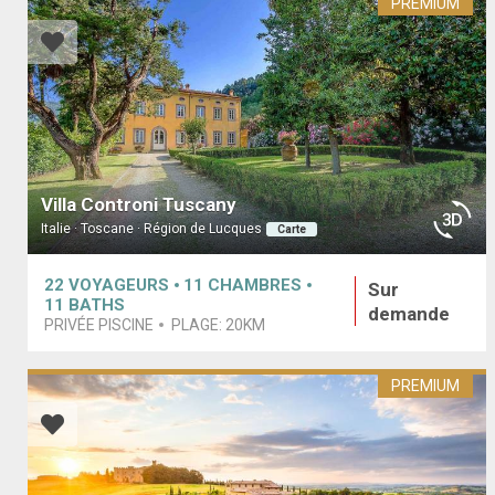
PREMIUM
Villa Controni Tuscany
Italie · Toscane · Région de Lucques
Carte
22
VOYAGEURS
11
CHAMBRES
Sur
11
BATHS
demande
PRIVÉE PISCINE
PLAGE:
20KM
PREMIUM