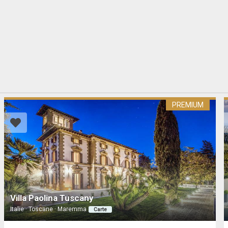
PREMIUM
Villa Paolina Tuscany
Italie · Toscane · Maremma
Carte