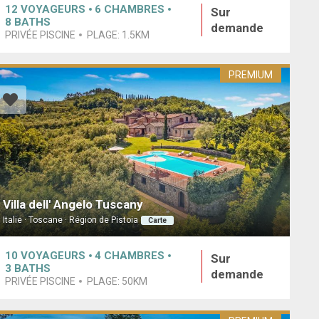
12
VOYAGEURS
6
CHAMBRES
Sur
8
BATHS
demande
PRIVÉE PISCINE
PLAGE:
1.5KM
PREMIUM
Villa dell' Angelo Tuscany
Italie · Toscane · Région de Pistoia
Carte
10
VOYAGEURS
4
CHAMBRES
Sur
3
BATHS
demande
PRIVÉE PISCINE
PLAGE:
50KM