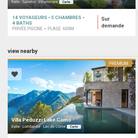
Italie · Salerno · Villammare
Carte
14
VOYAGEURS
5
CHAMBRES
Sur
4
BATHS
demande
PRIVÉE PISCINE
PLAGE:
600M
view nearby
PREMIUM
Villa Peduzzi Lake Como
Italie · Lombardie · Lac de Côme
Carte