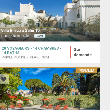
Villa Brezza Salento
Italie · Pouilles · Salento
Carte
28
VOYAGEURS
14
CHAMBRES
Sur
14
BATHS
demande
PRIVÉE PISCINE
PLAGE:
9KM
PREMIUM