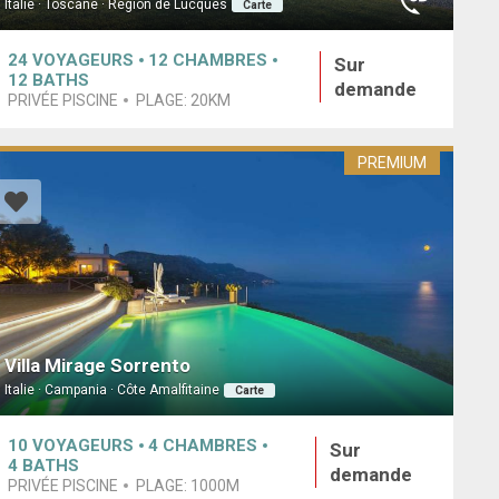
Italie · Toscane · Région de Lucques
Carte
24
VOYAGEURS
12
CHAMBRES
Sur
12
BATHS
demande
PRIVÉE PISCINE
PLAGE:
20KM
PREMIUM
Villa Mirage Sorrento
Italie · Campania · Côte Amalfitaine
Carte
10
VOYAGEURS
4
CHAMBRES
Sur
4
BATHS
demande
PRIVÉE PISCINE
PLAGE:
1000M