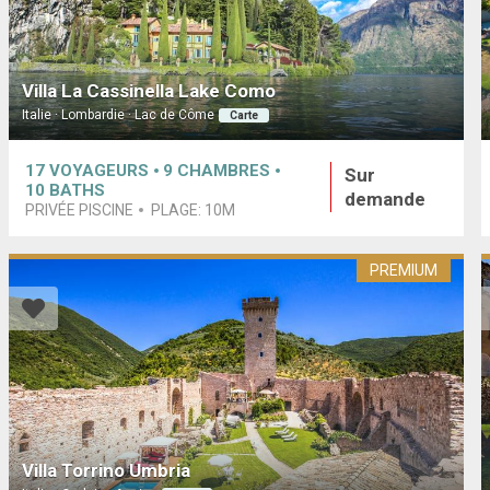
Villa La Cassinella Lake Como
Italie · Lombardie · Lac de Côme
Carte
17
VOYAGEURS
9
CHAMBRES
Sur
10
BATHS
demande
PRIVÉE PISCINE
PLAGE:
10M
PREMIUM
Villa Torrino Umbria