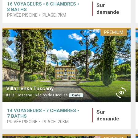
16
VOYAGEURS
8
CHAMBRES
Sur
8
BATHS
demande
PRIVÉE PISCINE
PLAGE:
7KM
PREMIUM
Villa Lenka Tuscany
Italie · Toscane · Région de Lucques
Carte
14
VOYAGEURS
7
CHAMBRES
Sur
7
BATHS
demande
PRIVÉE PISCINE
PLAGE:
20KM