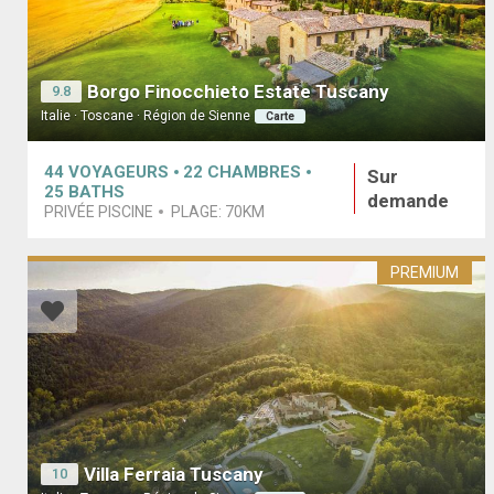
Borgo Finocchieto Estate Tuscany
9.8
Italie · Toscane · Région de Sienne
Carte
44
VOYAGEURS
22
CHAMBRES
Sur
25
BATHS
demande
PRIVÉE PISCINE
PLAGE:
70KM
PREMIUM
Villa Ferraia Tuscany
10