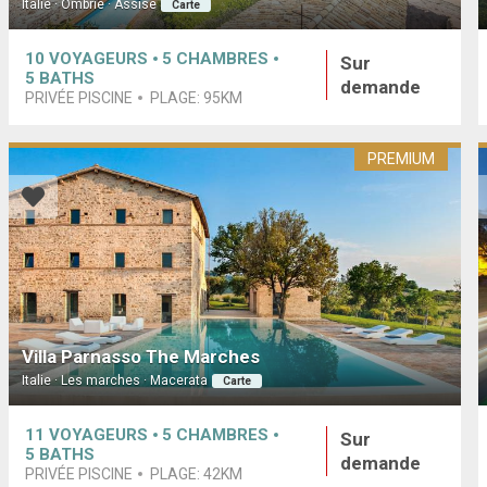
Italie · Ombrie · Assise
Carte
10
VOYAGEURS
5
CHAMBRES
Sur
5
BATHS
demande
PRIVÉE PISCINE
PLAGE:
95KM
PREMIUM
Villa Parnasso The Marches
Italie · Les marches · Macerata
Carte
11
VOYAGEURS
5
CHAMBRES
Sur
5
BATHS
demande
PRIVÉE PISCINE
PLAGE:
42KM