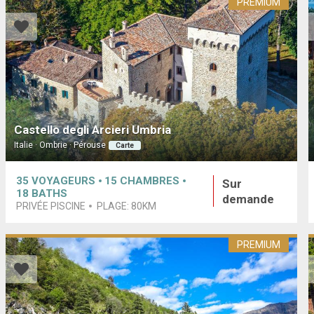
PREMIUM
Castello degli Arcieri Umbria
Italie · Ombrie · Pérouse
Carte
35
VOYAGEURS
15
CHAMBRES
Sur
18
BATHS
demande
PRIVÉE PISCINE
PLAGE:
80KM
PREMIUM