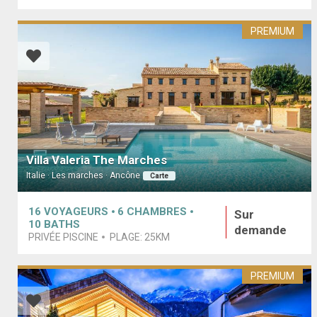
PREMIUM
Villa Valeria The Marches
Italie · Les marches · Ancône
Carte
16
VOYAGEURS
6
CHAMBRES
Sur
10
BATHS
demande
PRIVÉE PISCINE
PLAGE:
25KM
PREMIUM