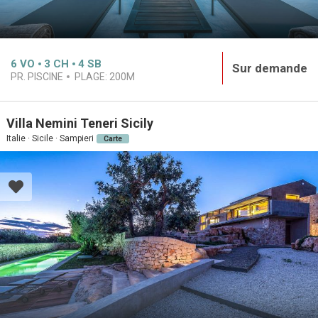
6
VO
3
CH
4
SB
Sur demande
PR. PISCINE
PLAGE:
200M
Villa Nemini Teneri Sicily
Italie · Sicile · Sampieri
Carte