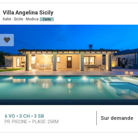
Villa Angelina Sicily
Italie · Sicile · Modica
Carte
6
VO
3
CH
3
SB
Sur demande
PR. PISCINE
PLAGE:
25KM