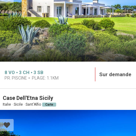
8
VO
3
CH
3
SB
Sur demande
PR. PISCINE
PLAGE:
1.1KM
Case Dell'Etna Sicily
Italie · Sicile · Sant'Alfio
Carte