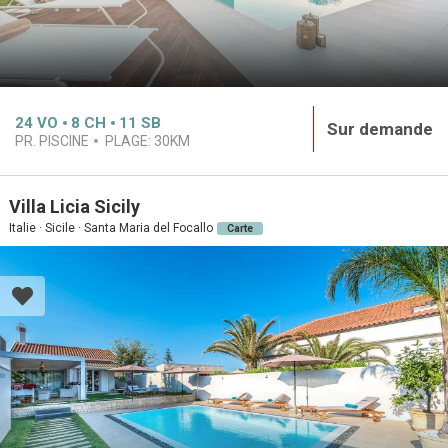
24
VO
8
CH
11
SB
Sur demande
PR. PISCINE
PLAGE:
30KM
Villa Licia Sicily
Italie · Sicile · Santa Maria del Focallo
Carte