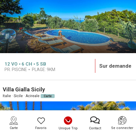
12
VO
6
CH
5
SB
Sur demande
PR. PISCINE
PLAGE:
9KM
Villa Gialla Sicily
Italie · Sicile · Acireale
Carte
Carte
Favoris
Se connecter
Unique Trip
Contact