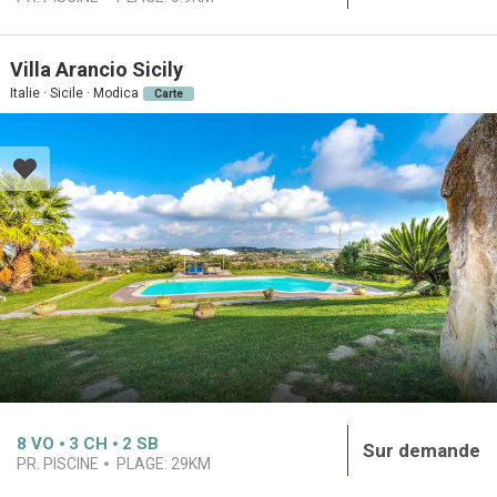
Villa Arancio Sicily
Italie · Sicile · Modica
Carte
8
VO
3
CH
2
SB
Sur demande
PR. PISCINE
PLAGE:
29KM