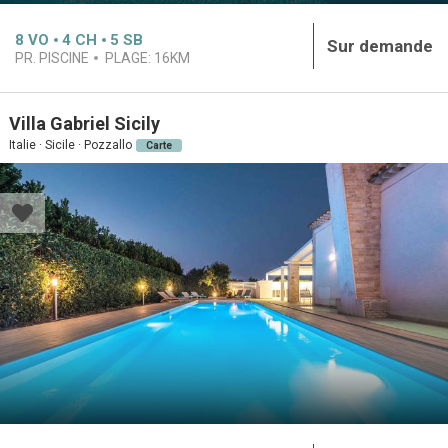
8
VO
4
CH
5
SB
Sur demande
PR. PISCINE
PLAGE:
16KM
Villa Gabriel Sicily
Italie · Sicile · Pozzallo
Carte