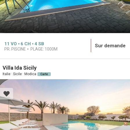
11
VO
6
CH
4
SB
Sur demande
PR. PISCINE
PLAGE:
1000M
Villa Ida Sicily
Italie · Sicile · Modica
Carte