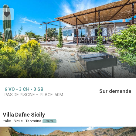
6
VO
3
CH
3
SB
Sur demande
PAS DE PISCINE
PLAGE:
50M
Villa Dafne Sicily
Italie · Sicile · Taormina
Carte