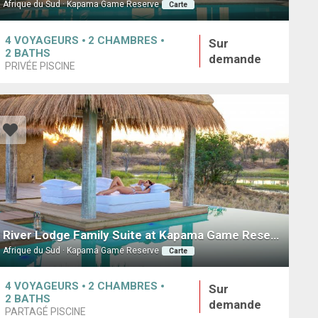
Afrique du Sud · Kapama Game Reserve
Carte
4
VOYAGEURS
2
CHAMBRES
Sur
2
BATHS
demande
PRIVÉE PISCINE
River Lodge Family Suite at Kapama Game Reserve
Afrique du Sud · Kapama Game Reserve
Carte
4
VOYAGEURS
2
CHAMBRES
Sur
2
BATHS
demande
PARTAGÉ PISCINE