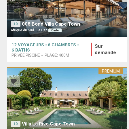
008 Bond Villa Cape Town
10
Afrique du Sud · Le Cap
Carte
12
VOYAGEURS
6
CHAMBRES
Sur
6
BATHS
demande
PRIVÉE PISCINE
PLAGE:
400M
PREMIUM
Villa La Rive Cape Town
10