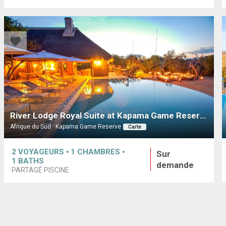
River Lodge Royal Suite at Kapama Game Reserve
Afrique du Sud · Kapama Game Reserve
Carte
2
VOYAGEURS
1
CHAMBRES
Sur
1
BATHS
demande
PARTAGÉ PISCINE