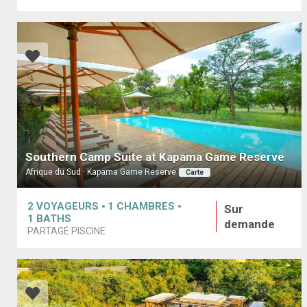
Southern Camp Suite at Kapama Game Reserve
Afrique du Sud · Kapama Game Reserve
Carte
2
VOYAGEURS
1
CHAMBRES
Sur
1
BATHS
demande
PARTAGÉ PISCINE