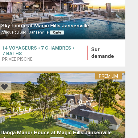
Sky Lodge at Magic Hills Jansenville
Afrique du Sud · Jansenville
Carte
14
VOYAGEURS
7
CHAMBRES
Sur
7
BATHS
demande
PRIVÉE PISCINE
PREMIUM
Ilanga Manor House at Magic Hills Jansenville