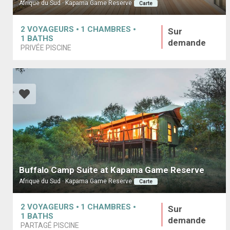
Afrique du Sud · Kapama Game Reserve
Carte
2
VOYAGEURS
1
CHAMBRES
Sur
1
BATHS
demande
PRIVÉE PISCINE
Buffalo Camp Suite at Kapama Game Reserve
Afrique du Sud · Kapama Game Reserve
Carte
2
VOYAGEURS
1
CHAMBRES
Sur
1
BATHS
demande
PARTAGÉ PISCINE