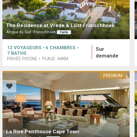
The Residence at Vrede & Lust Franschhoek
Afrique du Sud · Franschhoek
Carte
12
VOYAGEURS
6
CHAMBRES
Sur
7
BATHS
demande
PRIVÉE PISCINE
PLAGE:
44KM
PREMIUM
La Rive Penthouse Cape Town