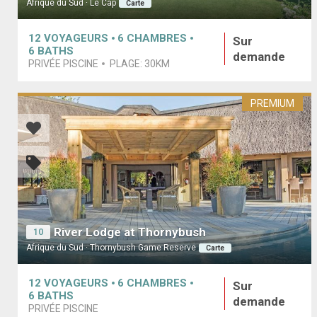
Afrique du Sud · Le Cap
Carte
12
VOYAGEURS
6
CHAMBRES
Sur
6
BATHS
demande
PRIVÉE PISCINE
PLAGE:
30KM
PREMIUM
River Lodge at Thornybush
10
Afrique du Sud · Thornybush Game Reserve
Carte
12
VOYAGEURS
6
CHAMBRES
Sur
6
BATHS
demande
PRIVÉE PISCINE