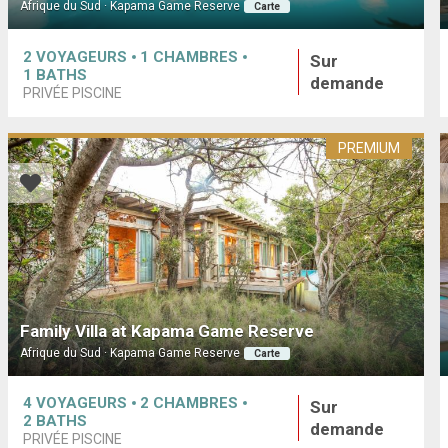
Afrique du Sud · Kapama Game Reserve
Carte
2
VOYAGEURS
1
CHAMBRES
Sur
1
BATHS
demande
PRIVÉE PISCINE
PREMIUM
Family Villa at Kapama Game Reserve
Afrique du Sud · Kapama Game Reserve
Carte
4
VOYAGEURS
2
CHAMBRES
Sur
2
BATHS
demande
PRIVÉE PISCINE