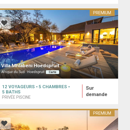
PREMIUM
Villa Mhlabeni Hoedspruit
Afrique du Sud · Hoedspruit
Carte
12
VOYAGEURS
5
CHAMBRES
Sur
5
BATHS
demande
PRIVÉE PISCINE
PREMIUM