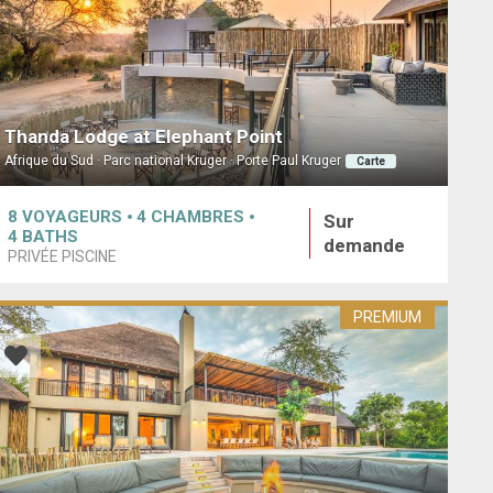
Thanda Lodge at Elephant Point
Afrique du Sud · Parc national Kruger · Porte Paul Kruger
Carte
8
VOYAGEURS
4
CHAMBRES
Sur
4
BATHS
demande
PRIVÉE PISCINE
PREMIUM