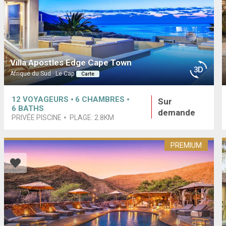
Villa Apostles Edge Cape Town
Afrique du Sud · Le Cap
Carte
12
VOYAGEURS
6
CHAMBRES
Sur
6
BATHS
demande
PRIVÉE PISCINE
PLAGE:
2.8KM
PREMIUM