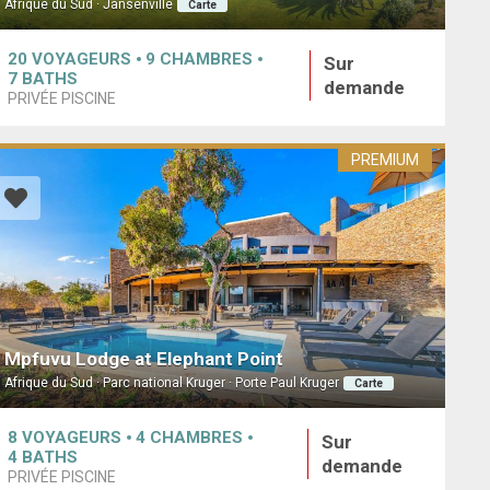
Afrique du Sud · Jansenville
Carte
20
VOYAGEURS
9
CHAMBRES
Sur
7
BATHS
demande
PRIVÉE PISCINE
PREMIUM
Mpfuvu Lodge at Elephant Point
Afrique du Sud · Parc national Kruger · Porte Paul Kruger
Carte
8
VOYAGEURS
4
CHAMBRES
Sur
4
BATHS
demande
PRIVÉE PISCINE