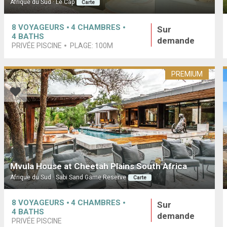
Afrique du Sud · Le Cap
Carte
8
VOYAGEURS
4
CHAMBRES
Sur
4
BATHS
demande
PRIVÉE PISCINE
PLAGE:
100M
PREMIUM
Mvula House at Cheetah Plains South Africa
Afrique du Sud · Sabi Sand Game Reserve
Carte
8
VOYAGEURS
4
CHAMBRES
Sur
4
BATHS
demande
PRIVÉE PISCINE