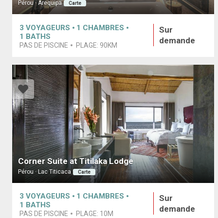
Pérou · Arequipa
Carte
3
VOYAGEURS
1
CHAMBRES
Sur
1
BATHS
demande
PAS DE PISCINE
PLAGE:
90KM
Corner Suite at Titilaka Lodge
Pérou · Lac Titicaca
Carte
3
VOYAGEURS
1
CHAMBRES
Sur
1
BATHS
demande
PAS DE PISCINE
PLAGE:
10M