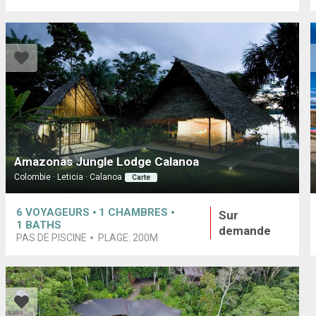
Amazonas Jungle Lodge Calanoa
Colombie · Leticia · Calanoa
Carte
6
VOYAGEURS
1
CHAMBRES
Sur
1
BATHS
demande
PAS DE PISCINE
PLAGE:
200M