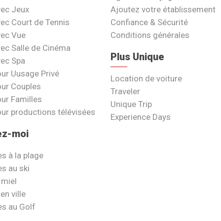
vec Jeux
Ajoutez votre établissement
vec Court de Tennis
Confiance & Sécurité
vec Vue
Conditions générales
vec Salle de Cinéma
Plus Unique
vec Spa
our Uusage Privé
Location de voiture
our Couples
Traveler
our Familles
Unique Trip
our productions télévisées
Experience Days
ez-moi
s à la plage
s au ski
 miel
en ville
s au Golf