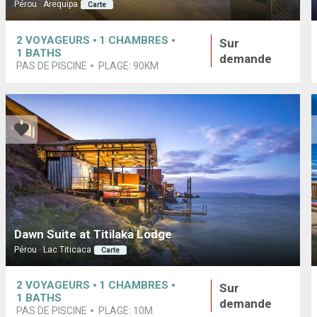
Pérou · Arequipa
Carte
2
VOYAGEURS
1
CHAMBRES
Sur
1
BATHS
demande
PAS DE PISCINE
PLAGE:
90KM
Dawn Suite at Titilaka Lodge
Pérou · Lac Titicaca
Carte
2
VOYAGEURS
1
CHAMBRES
Sur
1
BATHS
demande
PAS DE PISCINE
PLAGE:
10M