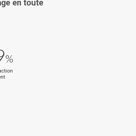
age en toute
9
%
action
ent