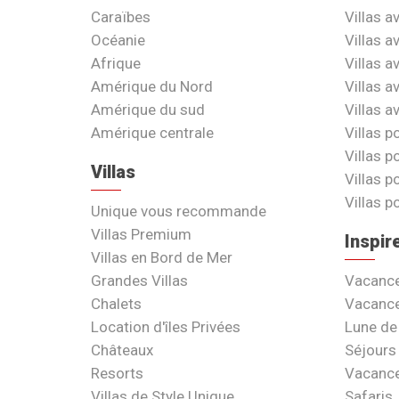
Caraïbes
Villas a
Océanie
Villas a
Afrique
Villas a
Amérique du Nord
Villas a
Amérique du sud
Villas a
Amérique centrale
Villas p
Villas p
Villas
Villas p
Villas p
Unique vous recommande
Villas Premium
Inspir
Villas en Bord de Mer
Grandes Villas
Vacance
Chalets
Vacance
Location d'îles Privées
Lune de
Châteaux
Séjours 
Resorts
Vacance
Villas de Style Unique
Safaris