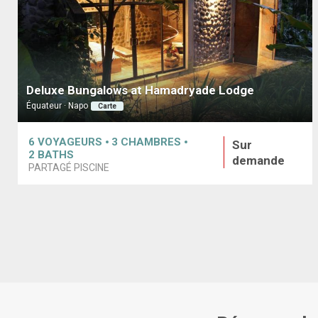
Deluxe Bungalows at Hamadryade Lodge
Équateur · Napo
Carte
6
VOYAGEURS
3
CHAMBRES
Sur
2
BATHS
demande
PARTAGÉ PISCINE