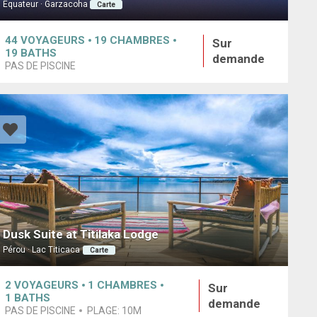
Équateur · Garzacoha
Carte
44
VOYAGEURS
19
CHAMBRES
Sur
19
BATHS
demande
PAS DE PISCINE
Dusk Suite at Titilaka Lodge
Pérou · Lac Titicaca
Carte
2
VOYAGEURS
1
CHAMBRES
Sur
1
BATHS
demande
PAS DE PISCINE
PLAGE:
10M