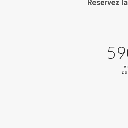
Réservez la
59
Vi
de