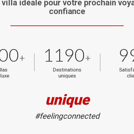
 villa idéale pour votre prochain voy
confiance
00
1190
9
+
+
llas
Destinations
Satisf
 luxe
uniques
cli
unique
#feelingconnected