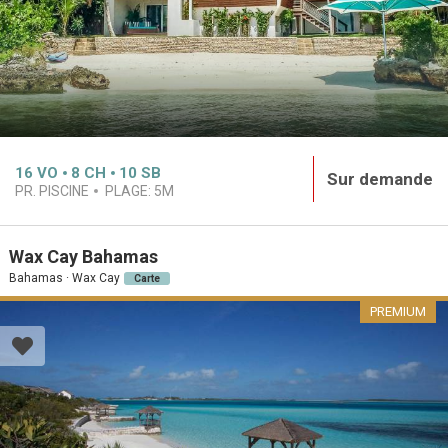
16
VO
8
CH
10
SB
Sur demande
PR. PISCINE
PLAGE:
5M
Wax Cay Bahamas
Bahamas · Wax Cay
Carte
PREMIUM