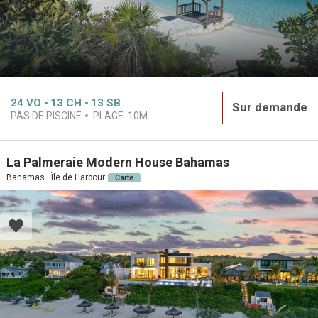
24
VO
13
CH
13
SB
Sur demande
PAS DE PISCINE
PLAGE:
10M
La Palmeraie Modern House Bahamas
Bahamas · Île de Harbour
Carte