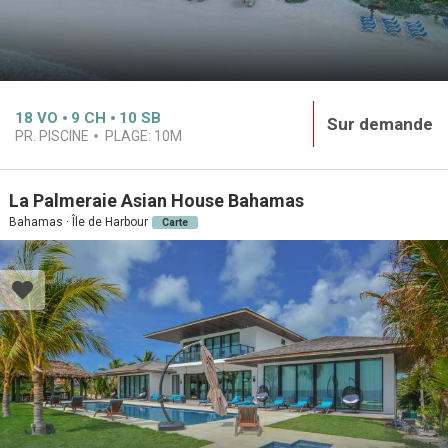
18
VO
9
CH
10
SB
Sur demande
PR. PISCINE
PLAGE:
10M
La Palmeraie Asian House Bahamas
Bahamas · Île de Harbour
Carte