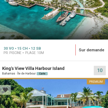
30
VO
15
CH
12
SB
Sur demande
PR. PISCINE
PLAGE:
10M
King's View Villa Harbour Island
10
Bahamas · Île de Harbour
Carte
PREMIUM