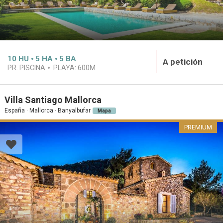
10
HU
5
HA
5
BA
A petición
PR. PISCINA
PLAYA:
600M
Villa Santiago Mallorca
España · Mallorca · Banyalbufar
Mapa
PREMIUM