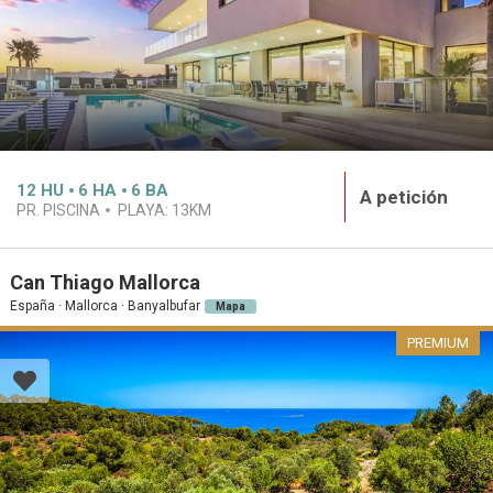
12
HU
6
HA
6
BA
A petición
PR. PISCINA
PLAYA:
13KM
Can Thiago Mallorca
España · Mallorca · Banyalbufar
Mapa
PREMIUM