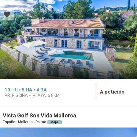
10
HU
5
HA
4
BA
A petición
PR. PISCINA
PLAYA:
6.8KM
Vista Golf Son Vida Mallorca
España · Mallorca · Palma
Mapa