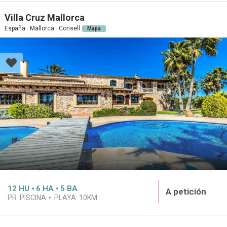
Villa Cruz Mallorca
España · Mallorca · Consell
Mapa
12
HU
6
HA
5
BA
A petición
PR. PISCINA
PLAYA:
10KM