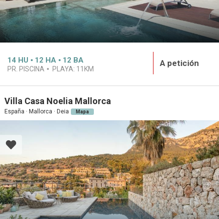
14
HU
12
HA
12
BA
A petición
PR. PISCINA
PLAYA:
11KM
Villa Casa Noelia Mallorca
España · Mallorca · Deia
Mapa