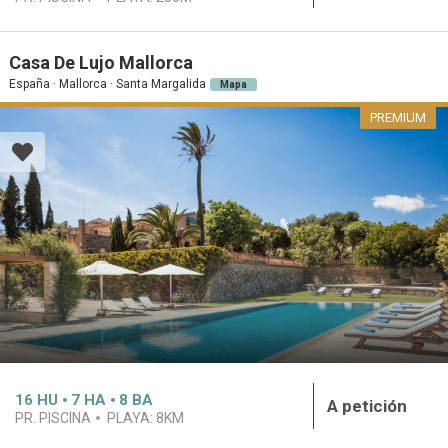
Casa De Lujo Mallorca
España · Mallorca · Santa Margalida
Mapa
PREMIUM
16
HU
7
HA
8
BA
A petición
PR. PISCINA
PLAYA:
8KM