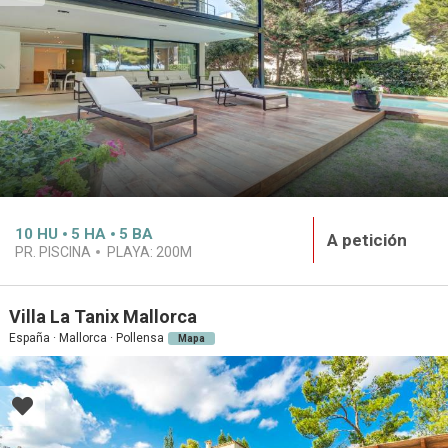
10
HU
5
HA
5
BA
A petición
PR. PISCINA
PLAYA:
200M
Villa La Tanix Mallorca
España · Mallorca · Pollensa
Mapa