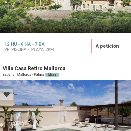
12
HU
6
HA
7
BA
A petición
PR. PISCINA
PLAYA:
2KM
Villa Casa Retiro Mallorca
España · Mallorca · Palma
Mapa