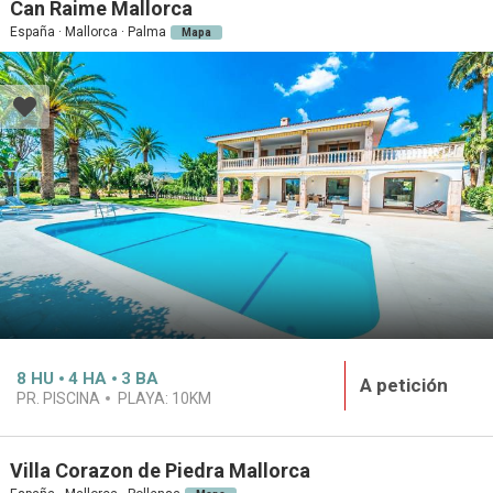
Can Raime Mallorca
España · Mallorca · Palma
Mapa
8
HU
4
HA
3
BA
A petición
PR. PISCINA
PLAYA:
10KM
Villa Corazon de Piedra Mallorca