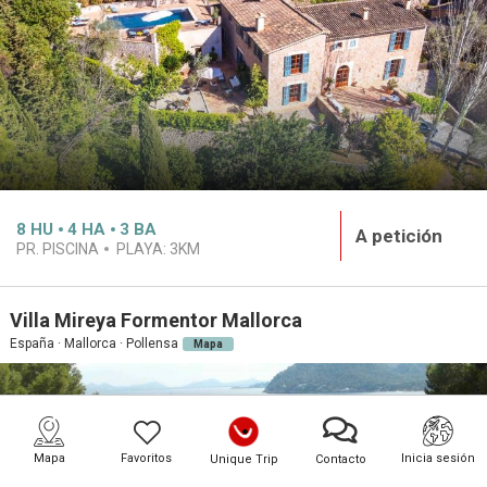
8
HU
4
HA
3
BA
A petición
PR. PISCINA
PLAYA:
3KM
Villa Mireya Formentor Mallorca
España · Mallorca · Pollensa
Mapa
Mapa
Favoritos
Inicia sesión
Unique Trip
Contacto