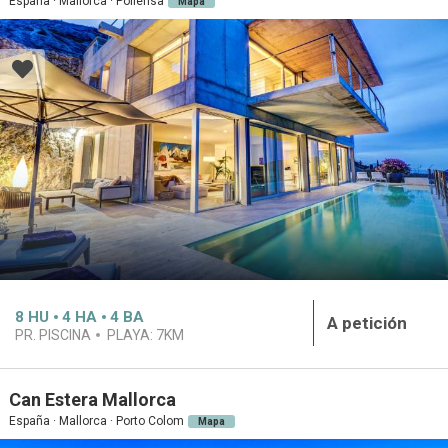
España · Mallorca · Pollensa
Mapa
8
HU
4
HA
4
BA
A petición
PR. PISCINA
PLAYA:
7KM
Can Estera Mallorca
España · Mallorca · Porto Colom
Mapa