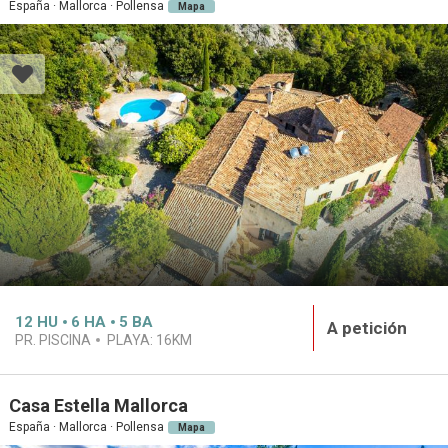
España · Mallorca · Pollensa
Mapa
12
HU
6
HA
5
BA
A petición
PR. PISCINA
PLAYA:
16KM
Casa Estella Mallorca
España · Mallorca · Pollensa
Mapa