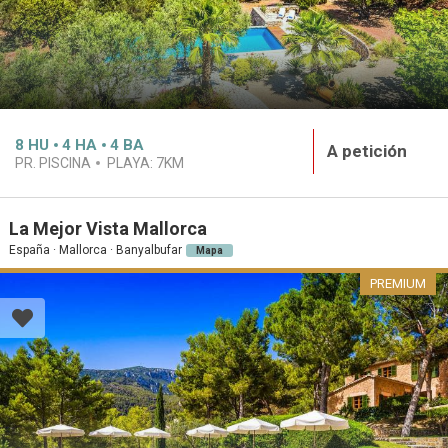
8
HU
4
HA
4
BA
A petición
PR. PISCINA
PLAYA:
7KM
La Mejor Vista Mallorca
España · Mallorca · Banyalbufar
Mapa
PREMIUM