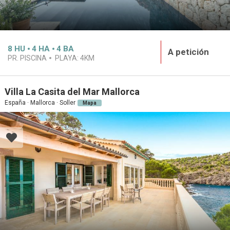
8
HU
4
HA
4
BA
A petición
PR. PISCINA
PLAYA:
4KM
Villa La Casita del Mar Mallorca
España · Mallorca · Soller
Mapa