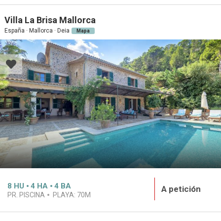
Villa La Brisa Mallorca
España · Mallorca · Deia
Mapa
8
HU
4
HA
4
BA
A petición
PR. PISCINA
PLAYA:
70M