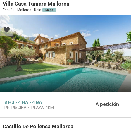
Villa Casa Tamara Mallorca
España · Mallorca · Deia
Mapa
8
HU
4
HA
4
BA
A petición
PR. PISCINA
PLAYA:
4KM
Castillo De Pollensa Mallorca