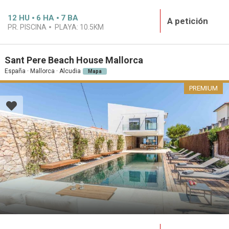
12
HU
6
HA
7
BA
A petición
PR. PISCINA
PLAYA:
10.5KM
Sant Pere Beach House Mallorca
España · Mallorca · Alcudia
Mapa
PREMIUM