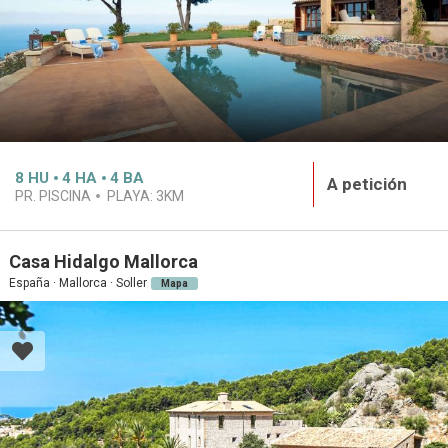
8
HU
4
HA
4
BA
A petición
PR. PISCINA
PLAYA:
3KM
Casa Hidalgo Mallorca
España · Mallorca · Soller
Mapa