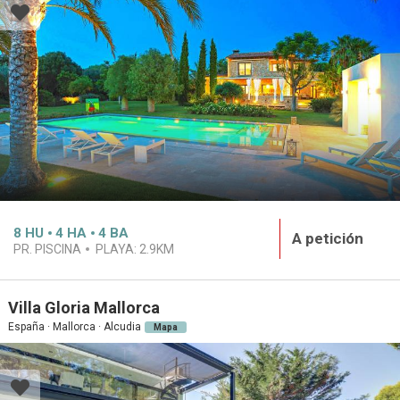
8
HU
4
HA
4
BA
A petición
PR. PISCINA
PLAYA:
2.9KM
Villa Gloria Mallorca
España · Mallorca · Alcudia
Mapa