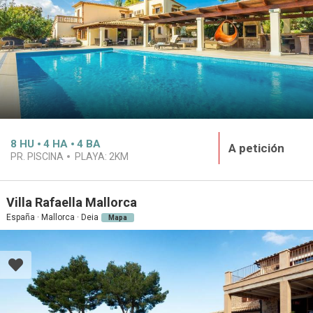
8
HU
4
HA
4
BA
A petición
PR. PISCINA
PLAYA:
2KM
Villa Rafaella Mallorca
España · Mallorca · Deia
Mapa