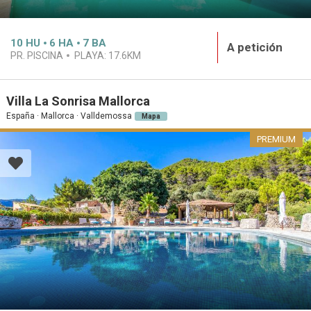
10
HU
6
HA
7
BA
A petición
PR. PISCINA
PLAYA:
17.6KM
Villa La Sonrisa Mallorca
España · Mallorca · Valldemossa
Mapa
PREMIUM