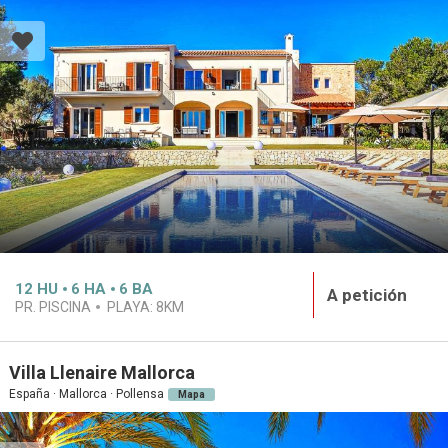
12
HU
6
HA
6
BA
A petición
PR. PISCINA
PLAYA:
8KM
Villa Llenaire Mallorca
España · Mallorca · Pollensa
Mapa