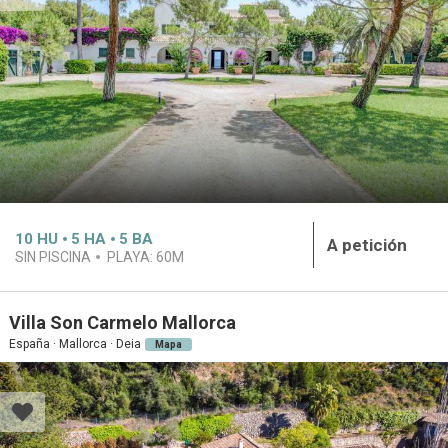
10
HU
5
HA
5
BA
A petición
SIN PISCINA
PLAYA:
60M
Villa Son Carmelo Mallorca
España · Mallorca · Deia
Mapa