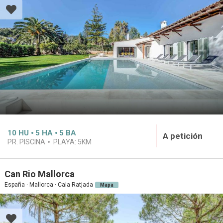
10
HU
5
HA
5
BA
A petición
PR. PISCINA
PLAYA:
5KM
Can Rio Mallorca
España · Mallorca · Cala Ratjada
Mapa