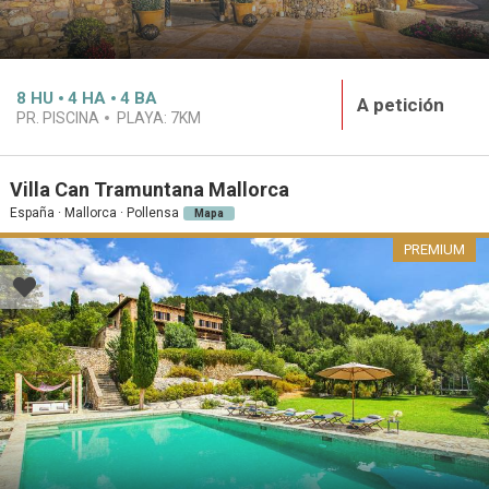
8
HU
4
HA
4
BA
A petición
PR. PISCINA
PLAYA:
7KM
Villa Can Tramuntana Mallorca
España · Mallorca · Pollensa
Mapa
PREMIUM