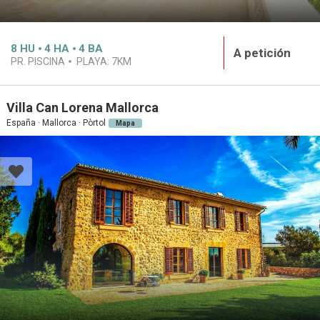
8
HU
4
HA
4
BA
A petición
PR. PISCINA
PLAYA:
7KM
Villa Can Lorena Mallorca
España · Mallorca · Pòrtol
Mapa