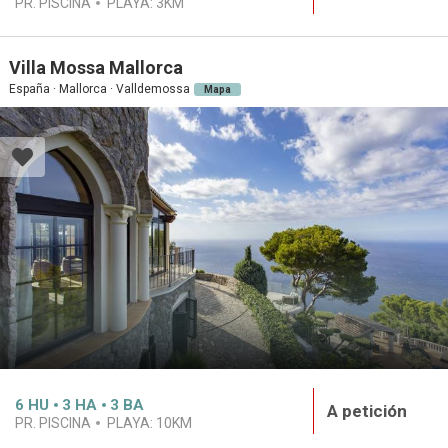
PR. PISCINA
PLAYA:
3KM
Villa Mossa Mallorca
España · Mallorca · Valldemossa
Mapa
6
HU
3
HA
3
BA
A petición
PR. PISCINA
PLAYA:
10KM