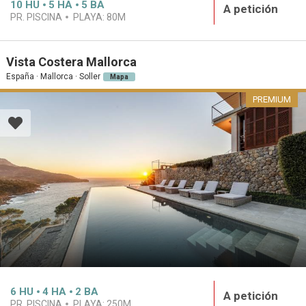
10
HU
5
HA
5
BA
A petición
PR. PISCINA
PLAYA:
80M
Vista Costera Mallorca
España · Mallorca · Soller
Mapa
PREMIUM
6
HU
4
HA
2
BA
A petición
PR. PISCINA
PLAYA:
250M