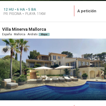
12
HU
6
HA
5
BA
A petición
PR. PISCINA
PLAYA:
11KM
Villa Minerva Mallorca
España · Mallorca · Andratx
Mapa