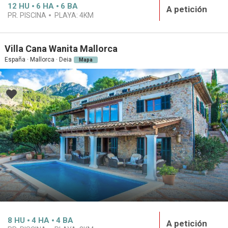
12
HU
6
HA
6
BA
A petición
PR. PISCINA
PLAYA:
4KM
Villa Cana Wanita Mallorca
España · Mallorca · Deia
Mapa
8
HU
4
HA
4
BA
A petición