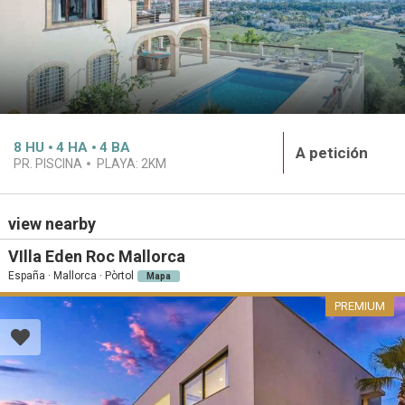
8
HU
4
HA
4
BA
A petición
PR. PISCINA
PLAYA:
2KM
view nearby
VIlla Eden Roc Mallorca
España · Mallorca · Pòrtol
Mapa
PREMIUM