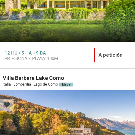
12
HU
5
HA
9
BA
A petición
PR. PISCINA
PLAYA:
100M
Villa Barbara Lake Como
Italia · Lombardia · Lago de Como
Mapa