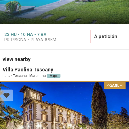
23
HU
10
HA
7
BA
A petición
PR. PISCINA
PLAYA:
8.9KM
view nearby
Villa Paolina Tuscany
Italia · Toscana · Maremma
Mapa
PREMIUM