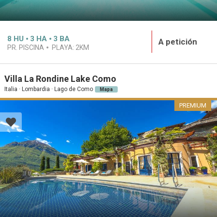
8
HU
3
HA
3
BA
A petición
PR. PISCINA
PLAYA:
2KM
Villa La Rondine Lake Como
Italia · Lombardia · Lago de Como
Mapa
PREMIUM