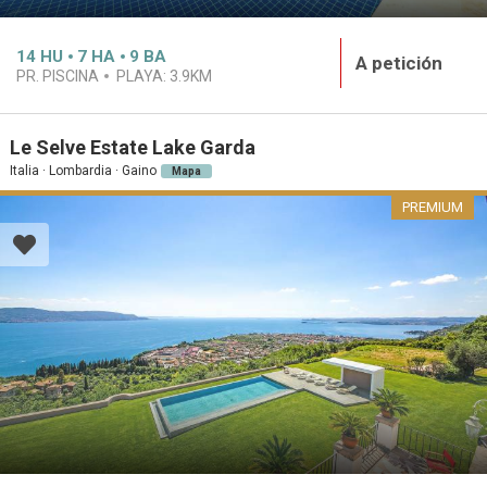
14
HU
7
HA
9
BA
A petición
PR. PISCINA
PLAYA:
3.9KM
Le Selve Estate Lake Garda
Italia · Lombardia · Gaino
Mapa
PREMIUM