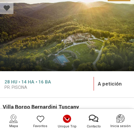
28
HU
14
HA
16
BA
A petición
PR. PISCINA
Villa Borgo Bernardini Tuscany
Italia · Toscana · Lucca y alrededores
Mapa
PREMIUM
Mapa
Favoritos
Inicia sesión
Unique Trip
Contacto