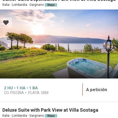
Italia · Lombardia · Gargnano
Mapa
2
HU
1
HA
1
BA
A petición
CO. PISCINA
PLAYA:
5KM
Deluxe Suite with Park View at Villa Sostaga
Italia · Lombardia · Gargnano
Mapa