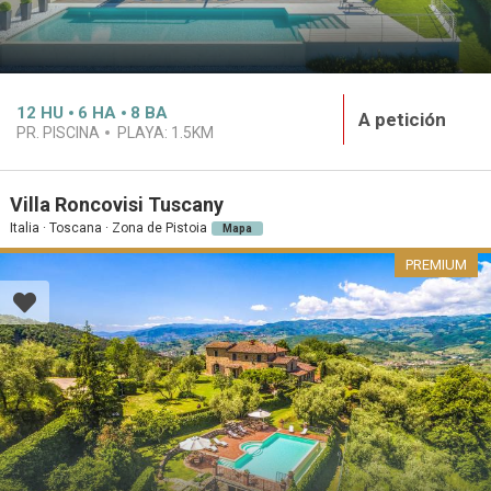
12
HU
6
HA
8
BA
A petición
PR. PISCINA
PLAYA:
1.5KM
Villa Roncovisi Tuscany
Italia · Toscana · Zona de Pistoia
Mapa
PREMIUM