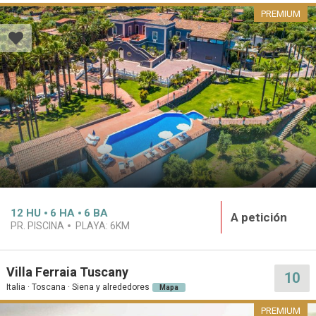
PREMIUM
12
HU
6
HA
6
BA
A petición
PR. PISCINA
PLAYA:
6KM
Villa Ferraia Tuscany
10
Italia · Toscana · Siena y alrededores
Mapa
PREMIUM