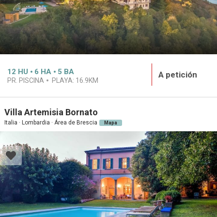
12
HU
6
HA
5
BA
A petición
PR. PISCINA
PLAYA:
16.9KM
Villa Artemisia Bornato
Italia · Lombardia · Área de Brescia
Mapa