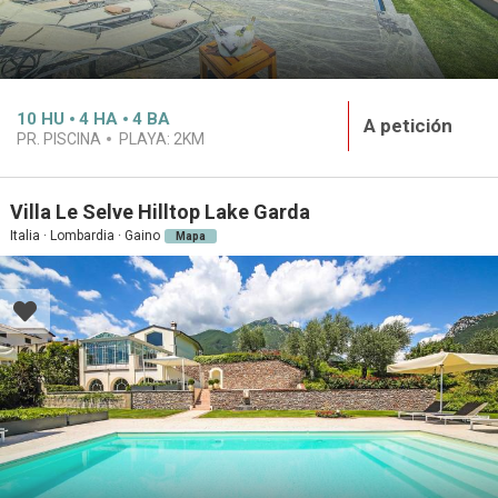
10
HU
4
HA
4
BA
A petición
PR. PISCINA
PLAYA:
2KM
Villa Le Selve Hilltop Lake Garda
Italia · Lombardia · Gaino
Mapa