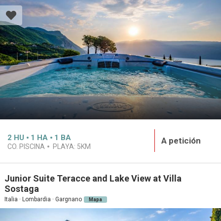
2
HU
1
HA
1
BA
A petición
CO. PISCINA
PLAYA:
5KM
Junior Suite Teracce and Lake View at Villa
Sostaga
Italia · Lombardia · Gargnano
Mapa