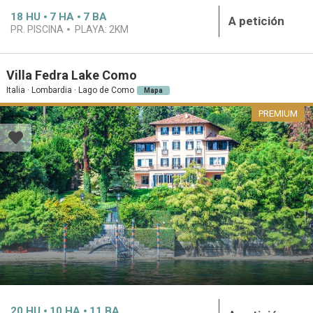
18
HU
7
HA
7
BA
A petición
PR. PISCINA
PLAYA:
2KM
Villa Fedra Lake Como
Italia · Lombardia · Lago de Como
Mapa
PREMIUM
20
HU
10
HA
11
BA