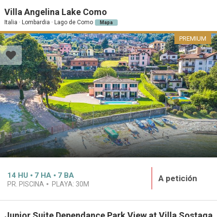
Villa Angelina Lake Como
Italia · Lombardia · Lago de Como
Mapa
PREMIUM
14
HU
7
HA
7
BA
A petición
PR. PISCINA
PLAYA:
30M
Junior Suite Dependance Park View at Villa Sostaga