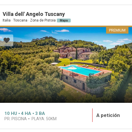
Villa dell' Angelo Tuscany
Italia · Toscana · Zona de Pistoia
Mapa
PREMIUM
10
HU
4
HA
3
BA
A petición
PR. PISCINA
PLAYA:
50KM