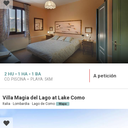
2
HU
1
HA
1
BA
A petición
CO. PISCINA
PLAYA:
5KM
Villa Magia del Lago at Lake Como
Italia · Lombardia · Lago de Como
Mapa