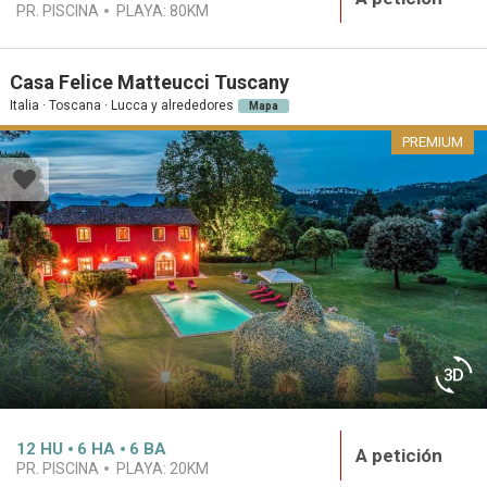
PR. PISCINA
PLAYA:
80KM
Casa Felice Matteucci Tuscany
Italia · Toscana · Lucca y alrededores
Mapa
PREMIUM
12
HU
6
HA
6
BA
A petición
PR. PISCINA
PLAYA:
20KM