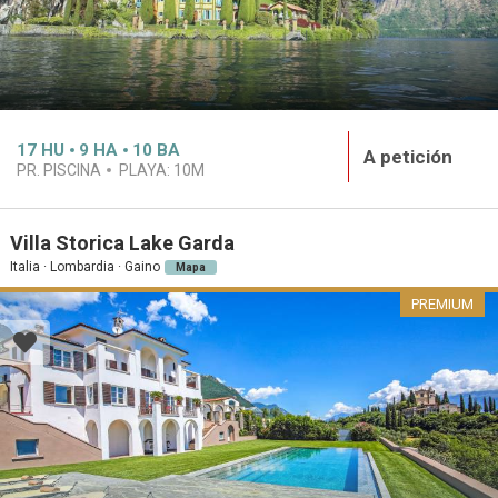
17
HU
9
HA
10
BA
A petición
PR. PISCINA
PLAYA:
10M
Villa Storica Lake Garda
Italia · Lombardia · Gaino
Mapa
PREMIUM