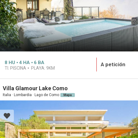
8
HU
4
HA
6
BA
A petición
TI. PISCINA
PLAYA:
9KM
Villa Glamour Lake Como
Italia · Lombardia · Lago de Como
Mapa