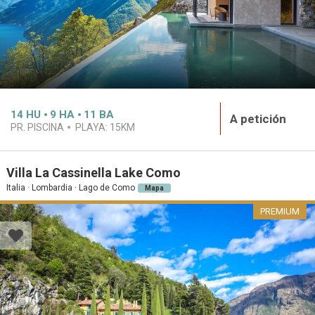
14
HU
9
HA
11
BA
A petición
PR. PISCINA
PLAYA:
15KM
Villa La Cassinella Lake Como
Italia · Lombardia · Lago de Como
Mapa
PREMIUM