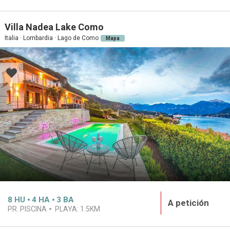
Villa Nadea Lake Como
Italia · Lombardia · Lago de Como
Mapa
8
HU
4
HA
3
BA
A petición
PR. PISCINA
PLAYA:
1.5KM