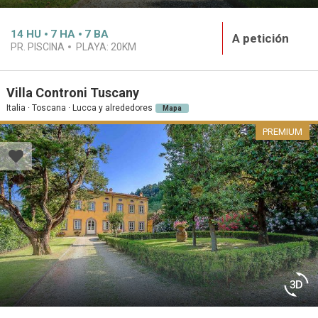
14
HU
7
HA
7
BA
A petición
PR. PISCINA
PLAYA:
20KM
Villa Controni Tuscany
Italia · Toscana · Lucca y alrededores
Mapa
PREMIUM