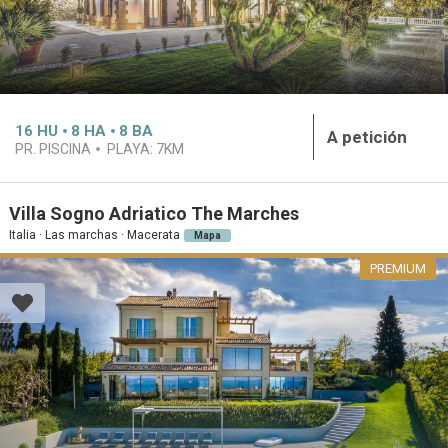
16
HU
8
HA
8
BA
A petición
PR. PISCINA
PLAYA:
7KM
Villa Sogno Adriatico The Marches
Italia · Las marchas · Macerata
Mapa
PREMIUM