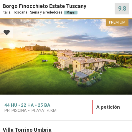
Borgo Finocchieto Estate Tuscany
9.8
Italia · Toscana · Siena y alrededores
Mapa
PREMIUM
44
HU
22
HA
25
BA
A petición
PR. PISCINA
PLAYA:
70KM
Villa Torrino Umbria