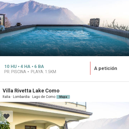
10
HU
4
HA
6
BA
A petición
PR. PISCINA
PLAYA:
1.5KM
Villa Rivetta Lake Como
Italia · Lombardia · Lago de Como
Mapa