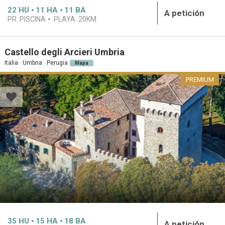
22
HU
11
HA
11
BA
A petición
PR. PISCINA
PLAYA:
20KM
Castello degli Arcieri Umbria
Italia · Umbria · Perugia
Mapa
PREMIUM
35
HU
15
HA
18
BA
A petición