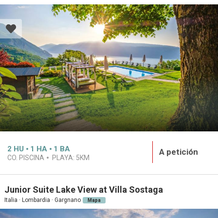
2
HU
1
HA
1
BA
A petición
CO. PISCINA
PLAYA:
5KM
Junior Suite Lake View at Villa Sostaga
Italia · Lombardia · Gargnano
Mapa