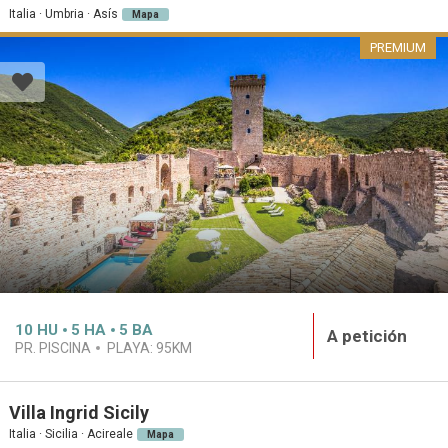
Italia · Umbria · Asís
Mapa
PREMIUM
10
HU
5
HA
5
BA
A petición
PR. PISCINA
PLAYA:
95KM
Villa Ingrid Sicily
Italia · Sicilia · Acireale
Mapa