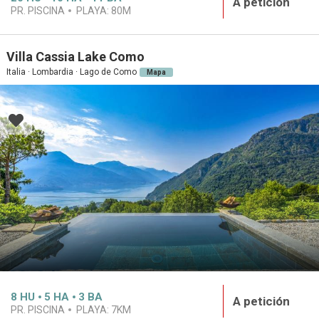
A petición
PR. PISCINA
PLAYA:
80M
Villa Cassia Lake Como
Italia · Lombardia · Lago de Como
Mapa
8
HU
5
HA
3
BA
A petición
PR. PISCINA
PLAYA:
7KM