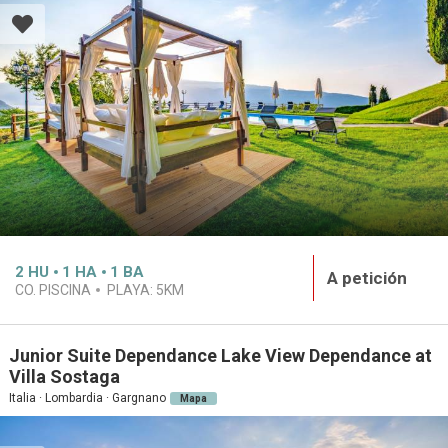
2
HU
1
HA
1
BA
A petición
CO. PISCINA
PLAYA:
5KM
Junior Suite Dependance Lake View Dependance at
Villa Sostaga
Italia · Lombardia · Gargnano
Mapa