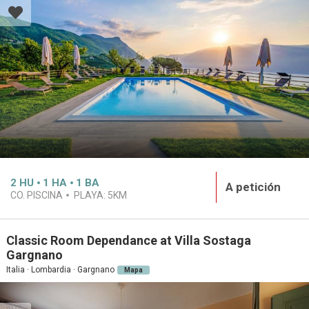
2
HU
1
HA
1
BA
A petición
CO. PISCINA
PLAYA:
5KM
Classic Room Dependance at Villa Sostaga
Gargnano
Italia · Lombardia · Gargnano
Mapa