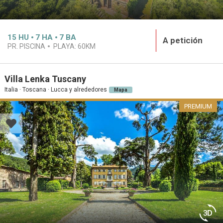
15
HU
7
HA
7
BA
A petición
PR. PISCINA
PLAYA:
60KM
Villa Lenka Tuscany
Italia · Toscana · Lucca y alrededores
Mapa
PREMIUM