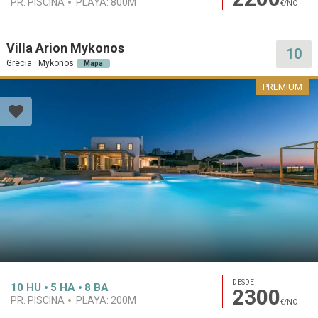
PR. PISCINA
PLAYA:
800M
€/NC
Villa Arion Mykonos
10
Grecia · Mykonos
Mapa
PREMIUM
DESDE
10
HU
5
HA
8
BA
2300
PR. PISCINA
PLAYA:
200M
€/NC