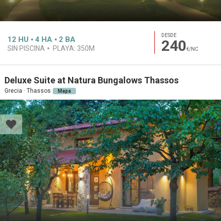
DESDE
12
HU
4
HA
2
BA
240
SIN PISCINA
PLAYA:
350M
€/NC
Deluxe Suite at Natura Bungalows Thassos
Grecia · Thassos
Mapa