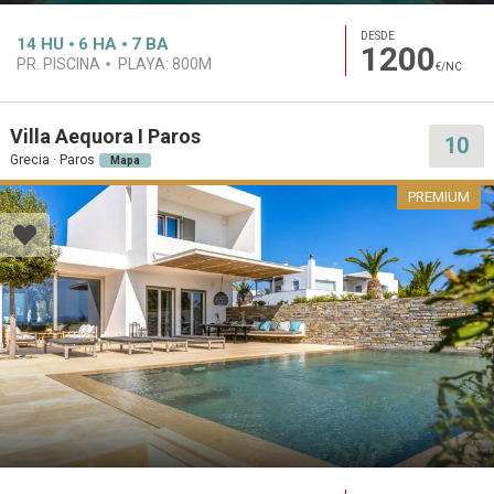
DESDE
14
HU
6
HA
7
BA
1200
PR. PISCINA
PLAYA:
800M
€/NC
Villa Aequora I Paros
10
Grecia · Paros
Mapa
PREMIUM