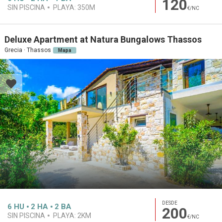
120
SIN PISCINA
PLAYA:
350M
€/NC
Deluxe Apartment at Natura Bungalows Thassos
Grecia · Thassos
Mapa
DESDE
6
HU
2
HA
2
BA
200
SIN PISCINA
PLAYA:
2KM
€/NC