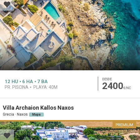
DESDE
12
HU
6
HA
7
BA
2400
PR. PISCINA
PLAYA:
40M
€/NC
Villa Archaion Kallos Naxos
Grecia · Naxos
Mapa
PREMIUM