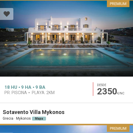
PREMIUM
DESDE
18
HU
9
HA
9
BA
2350
PR. PISCINA
PLAYA:
2KM
€/NC
Sotavento Villa Mykonos
Grecia · Mykonos
Mapa
PREMIUM