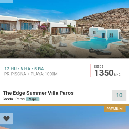
DESDE
12
HU
6
HA
5
BA
1350
PR. PISCINA
PLAYA:
1000M
€/NC
The Edge Summer Villa Paros
10
Grecia · Paros
Mapa
PREMIUM