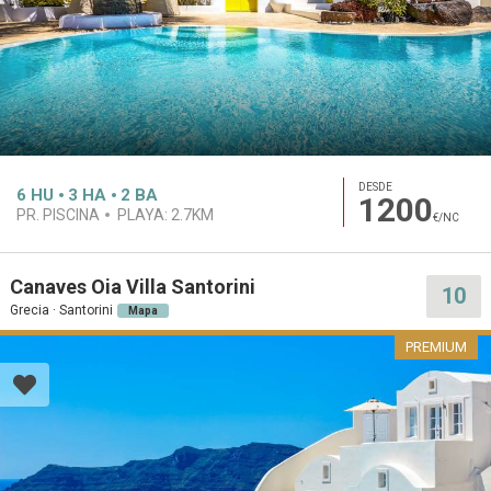
DESDE
6
HU
3
HA
2
BA
1200
PR. PISCINA
PLAYA:
2.7KM
€/NC
Canaves Oia Villa Santorini
10
Grecia · Santorini
Mapa
PREMIUM