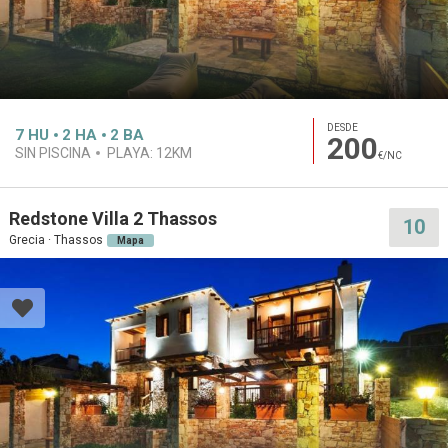
DESDE
7
HU
2
HA
2
BA
200
SIN PISCINA
PLAYA:
12KM
€/NC
Redstone Villa 2 Thassos
10
Grecia · Thassos
Mapa