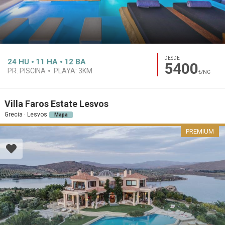
DESDE
24
HU
11
HA
12
BA
5400
PR. PISCINA
PLAYA:
3KM
€/NC
Villa Faros Estate Lesvos
Grecia · Lesvos
Mapa
PREMIUM