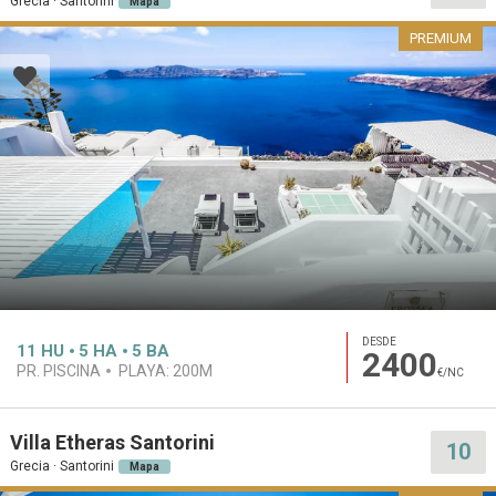
Grecia · Santorini
Mapa
PREMIUM
DESDE
11
HU
5
HA
5
BA
2400
PR. PISCINA
PLAYA:
200M
€/NC
Villa Etheras Santorini
10
Grecia · Santorini
Mapa