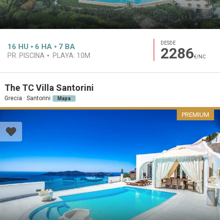
DESDE
16
HU
6
HA
7
BA
2286
PR. PISCINA
PLAYA:
10M
€/NC
The TC Villa Santorini
Grecia · Santorini
Mapa
PREMIUM