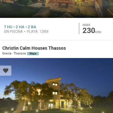
DESDE
7
HU
2
HA
2
BA
230
SIN PISCINA
PLAYA:
12KM
€/NC
Christin Calm Houses Thassos
Grecia · Thassos
Mapa