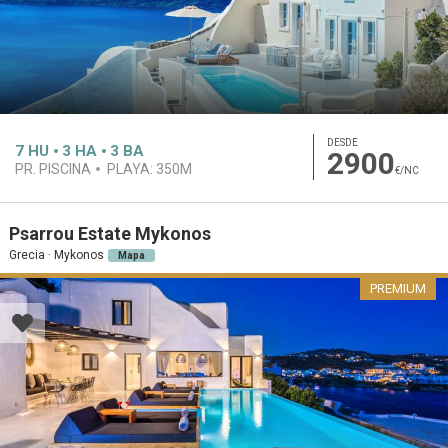
DESDE
7
HU
3
HA
3
BA
2900
PR. PISCINA
PLAYA:
350M
€/NC
Psarrou Estate Mykonos
Grecia · Mykonos
Mapa
PREMIUM