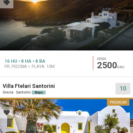
DESDE
16
HU
8
HA
8
BA
2500
PR. PISCINA
PLAYA:
10M
€/NC
Villa Ftelari Santorini
10
Grecia · Santorini
Mapa
PREMIUM