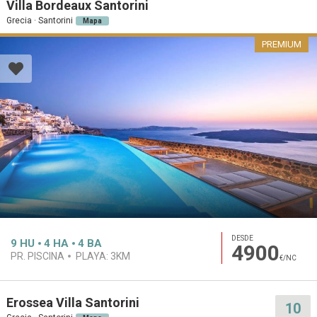
Villa Bordeaux Santorini
Grecia · Santorini
Mapa
PREMIUM
DESDE
9
HU
4
HA
4
BA
4900
PR. PISCINA
PLAYA:
3KM
€/NC
Erossea Villa Santorini
10