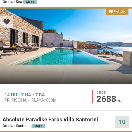
Grecia · Kea
Mapa
PREMIUM
DESDE
14
HU
7
HA
7
BA
2688
PR. PISCINA
PLAYA:
600M
€/NC
Absolute Paradise Faros Villa Santorini
10
Grecia · Santorini
Mapa