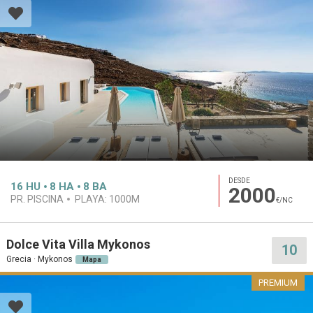
DESDE
16
HU
8
HA
8
BA
2000
PR. PISCINA
PLAYA:
1000M
€/NC
Dolce Vita Villa Mykonos
10
Grecia · Mykonos
Mapa
PREMIUM