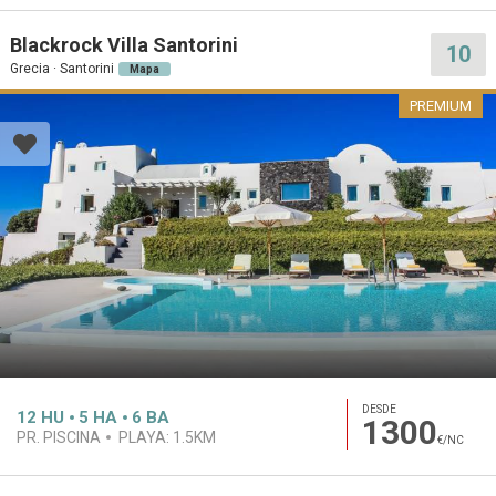
Blackrock Villa Santorini
10
Grecia · Santorini
Mapa
PREMIUM
DESDE
12
HU
5
HA
6
BA
1300
PR. PISCINA
PLAYA:
1.5KM
€/NC