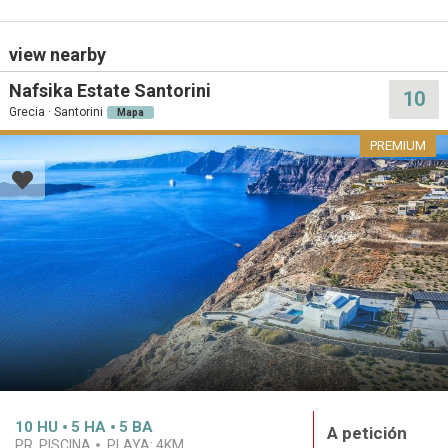
view nearby
Nafsika Estate Santorini
10
Grecia · Santorini
Mapa
PREMIUM
10
HU
5
HA
5
BA
A petición
PR. PISCINA
PLAYA:
4KM