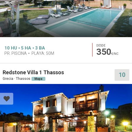
DESDE
10
HU
5
HA
3
BA
350
PR. PISCINA
PLAYA:
50M
€/NC
Redstone Villa 1 Thassos
10
Grecia · Thassos
Mapa