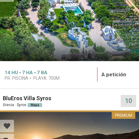
14
HU
7
HA
7
BA
A petición
PR. PISCINA
PLAYA:
700M
BluEros Villa Syros
10
Grecia · Syros
Mapa
PREMIUM