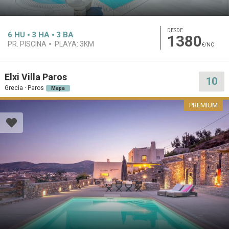
DESDE
6
HU
3
HA
3
BA
1380
PR. PISCINA
PLAYA:
3KM
€/NC
Elxi Villa Paros
10
Grecia · Paros
Mapa
PREMIUM