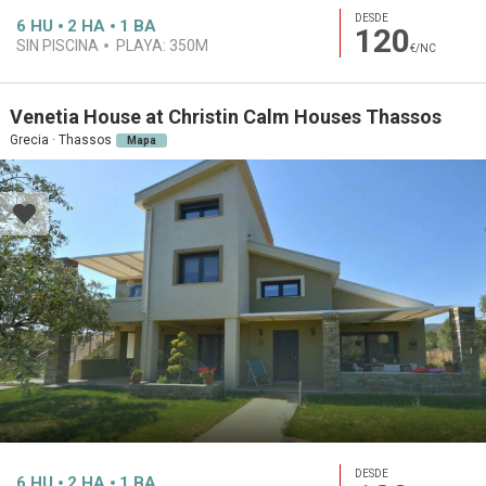
DESDE
6
HU
2
HA
1
BA
120
SIN PISCINA
PLAYA:
350M
€/NC
Venetia House at Christin Calm Houses Thassos
Grecia · Thassos
Mapa
DESDE
6
HU
2
HA
1
BA