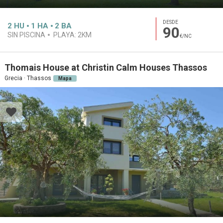
DESDE
2
HU
1
HA
2
BA
90
SIN PISCINA
PLAYA:
2KM
€/NC
Thomais House at Christin Calm Houses Thassos
Grecia · Thassos
Mapa