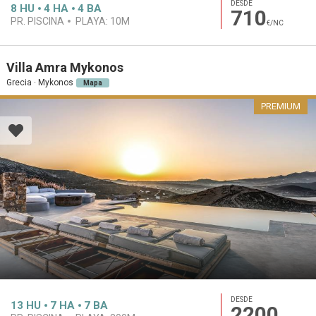
DESDE
8
HU
4
HA
4
BA
710
PR. PISCINA
PLAYA:
10M
€/NC
Villa Amra Mykonos
Grecia · Mykonos
Mapa
PREMIUM
DESDE
13
HU
7
HA
7
BA
2200