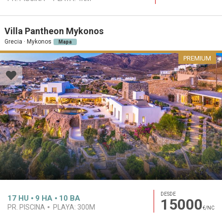
Villa Pantheon Mykonos
Grecia · Mykonos
Mapa
PREMIUM
DESDE
17
HU
9
HA
10
BA
15000
PR. PISCINA
PLAYA:
300M
€/NC