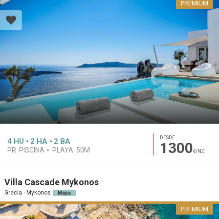
PREMIUM
DESDE
4
HU
2
HA
2
BA
1300
PR. PISCINA
PLAYA:
50M
€/NC
Villa Cascade Mykonos
Grecia · Mykonos
Mapa
PREMIUM