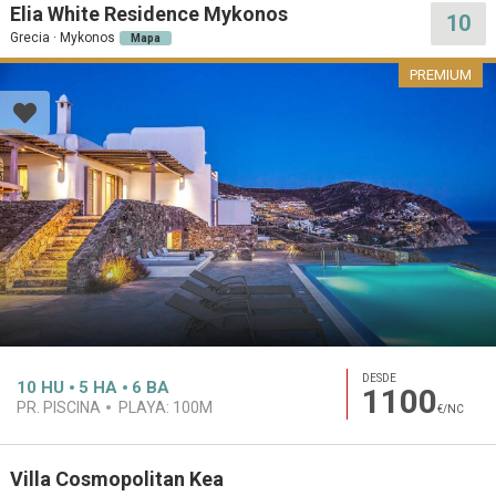
Elia White Residence Mykonos
10
Grecia · Mykonos
Mapa
PREMIUM
DESDE
10
HU
5
HA
6
BA
1100
PR. PISCINA
PLAYA:
100M
€/NC
Villa Cosmopolitan Kea