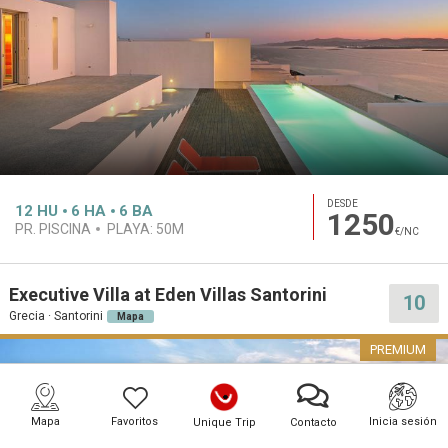
DESDE
12
HU
6
HA
6
BA
1250
PR. PISCINA
PLAYA:
50M
€/NC
Executive Villa at Eden Villas Santorini
10
Grecia · Santorini
Mapa
PREMIUM
Mapa
Favoritos
Inicia sesión
Unique Trip
Contacto