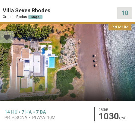
Villa Seven Rhodes
10
Grecia · Rodas
Mapa
PREMIUM
DESDE
14
HU
7
HA
7
BA
1030
PR. PISCINA
PLAYA:
10M
€/NC