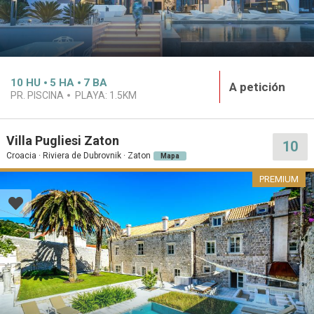
10
HU
5
HA
7
BA
A petición
PR. PISCINA
PLAYA:
1.5KM
Villa Pugliesi Zaton
10
Croacia · Riviera de Dubrovnik · Zaton
Mapa
PREMIUM