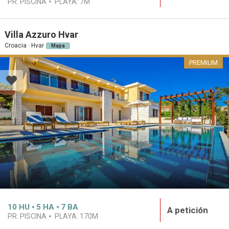
PR. PISCINA
PLAYA:
7M
Villa Azzuro Hvar
Croacia · Hvar
Mapa
PREMIUM
10
HU
5
HA
7
BA
A petición
PR. PISCINA
PLAYA:
170M