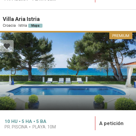
Villa Aria Istria
Croacia · Istria
Mapa
PREMIUM
10
HU
5
HA
5
BA
A petición
PR. PISCINA
PLAYA:
10M