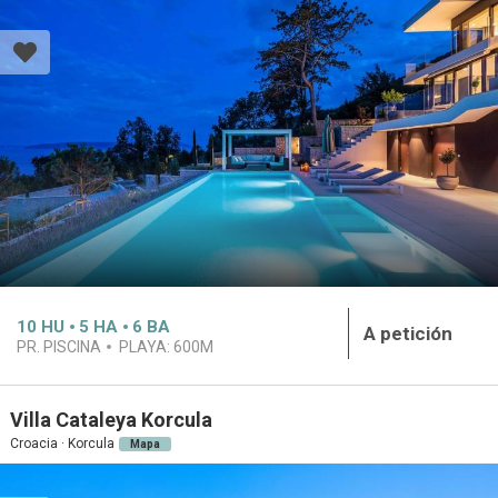
10
HU
5
HA
6
BA
A petición
PR. PISCINA
PLAYA:
600M
Villa Cataleya Korcula
Croacia · Korcula
Mapa