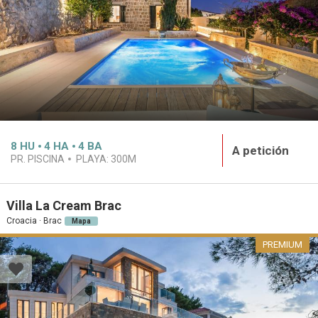
8
HU
4
HA
4
BA
A petición
PR. PISCINA
PLAYA:
300M
Villa La Cream Brac
Croacia · Brac
Mapa
PREMIUM