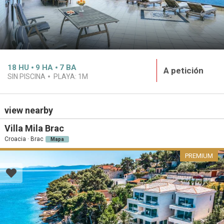
18
HU
9
HA
7
BA
A petición
SIN PISCINA
PLAYA:
1M
view nearby
Villa Mila Brac
Croacia · Brac
Mapa
PREMIUM