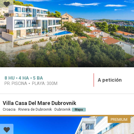
8
HU
4
HA
5
BA
A petición
PR. PISCINA
PLAYA:
300M
Villa Casa Del Mare Dubrovnik
Croacia · Riviera de Dubrovnik · Dubrovnik
Mapa
PREMIUM