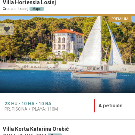
Villa Hortensia Losinj
Croacia · Losinj
Mapa
PREMIUM
23
HU
10
HA
10
BA
A petición
PR. PISCINA
PLAYA:
110M
Villa Korta Katarina Orebić