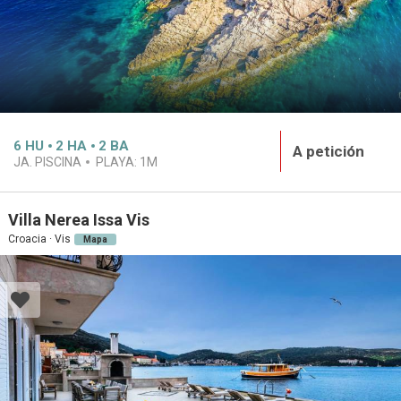
6
HU
2
HA
2
BA
A petición
JA. PISCINA
PLAYA:
1M
Villa Nerea Issa Vis
Croacia · Vis
Mapa