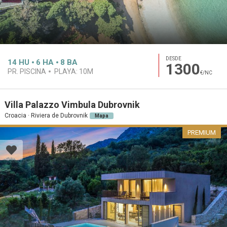
DESDE
14
HU
6
HA
8
BA
1300
PR. PISCINA
PLAYA:
10M
€/NC
Villa Palazzo Vimbula Dubrovnik
Croacia · Riviera de Dubrovnik
Mapa
PREMIUM