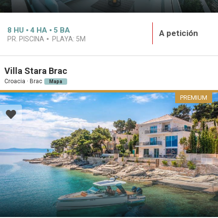
8
HU
4
HA
5
BA
A petición
PR. PISCINA
PLAYA:
5M
Villa Stara Brac
Croacia · Brac
Mapa
PREMIUM