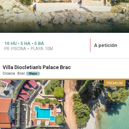
10
HU
5
HA
5
BA
A petición
PR. PISCINA
PLAYA:
10M
Villa Diocletian's Palace Brac
Croacia · Brac
Mapa
PREMIUM