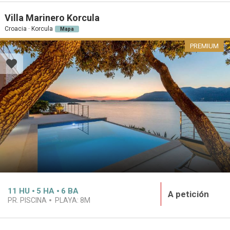
Villa Marinero Korcula
Croacia · Korcula
Mapa
PREMIUM
11
HU
5
HA
6
BA
A petición
PR. PISCINA
PLAYA:
8M