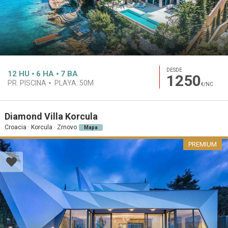
DESDE
12
HU
6
HA
7
BA
1250
PR. PISCINA
PLAYA:
50M
€/NC
Diamond Villa Korcula
Croacia · Korcula · Zrnovo
Mapa
PREMIUM