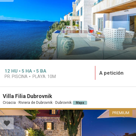
12
HU
5
HA
5
BA
A petición
PR. PISCINA
PLAYA:
10M
Villa Filia Dubrovnik
Croacia · Riviera de Dubrovnik · Dubrovnik
Mapa
PREMIUM