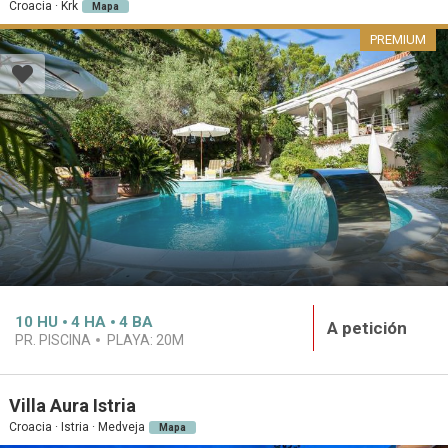
Croacia · Krk
Mapa
PREMIUM
10
HU
4
HA
4
BA
A petición
PR. PISCINA
PLAYA:
20M
Villa Aura Istria
Croacia · Istria · Medveja
Mapa