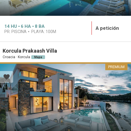
14
HU
6
HA
8
BA
A petición
PR. PISCINA
PLAYA:
100M
Korcula Prakaash Villa
Croacia · Korcula
Mapa
PREMIUM