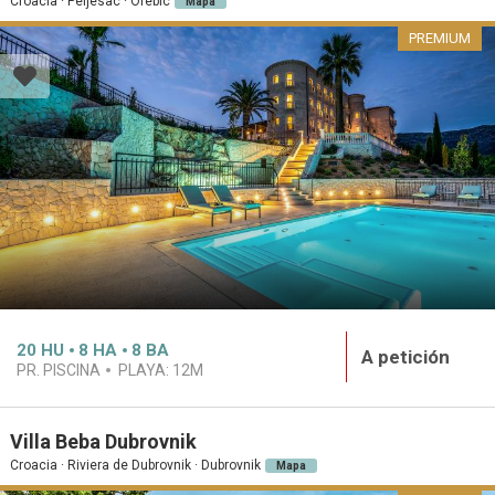
Croacia · Peljesac · Orebic
Mapa
PREMIUM
20
HU
8
HA
8
BA
A petición
PR. PISCINA
PLAYA:
12M
Villa Beba Dubrovnik
Croacia · Riviera de Dubrovnik · Dubrovnik
Mapa