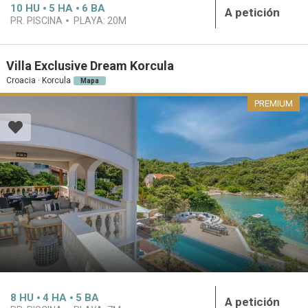
10
HU
5
HA
6
BA
A petición
PR. PISCINA
PLAYA:
20M
Villa Exclusive Dream Korcula
Croacia · Korcula
Mapa
PREMIUM
8
HU
4
HA
5
BA
A petición