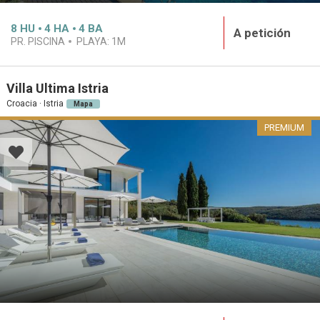
8
HU
4
HA
4
BA
A petición
PR. PISCINA
PLAYA:
1M
Villa Ultima Istria
Croacia · Istria
Mapa
PREMIUM