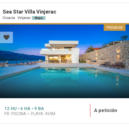
Sea Star Villa Vinjerac
Croacia · Vinjerac
Mapa
PREMIUM
12
HU
6
HA
9
BA
A petición
PR. PISCINA
PLAYA:
450M