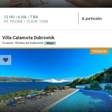
12
HU
6
HA
7
BA
A petición
PR. PISCINA
PLAYA:
100M
Villa Calamota Dubrovnik
Croacia · Riviera de Dubrovnik
Mapa
PREMIUM