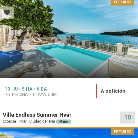
PREMIUM
10
HU
5
HA
6
BA
A petición
PR. PISCINA
PLAYA:
50M
Villa Endless Summer Hvar
10
Croacia · Hvar · Ciudad de Hvar
Mapa
PREMIUM