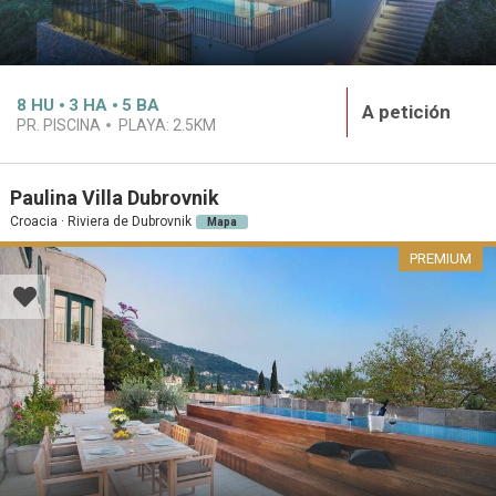
8
HU
3
HA
5
BA
A petición
PR. PISCINA
PLAYA:
2.5KM
Paulina Villa Dubrovnik
Croacia · Riviera de Dubrovnik
Mapa
PREMIUM