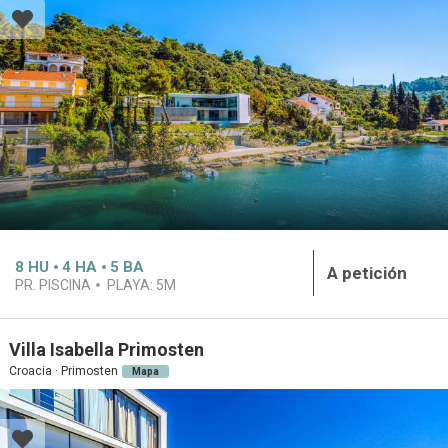
8
HU
4
HA
5
BA
A petición
PR. PISCINA
PLAYA:
5M
Villa Isabella Primosten
Croacia · Primosten
Mapa