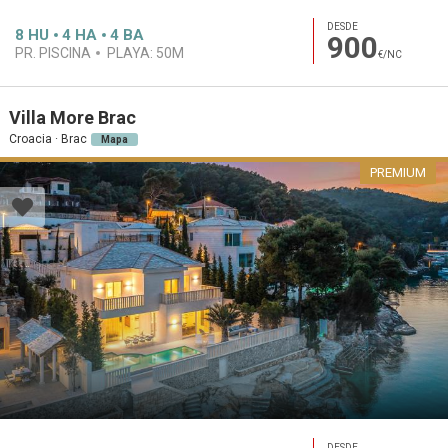
DESDE
8
HU
4
HA
4
BA
900
PR. PISCINA
PLAYA:
50M
€/NC
Villa More Brac
Croacia · Brac
Mapa
PREMIUM
DESDE