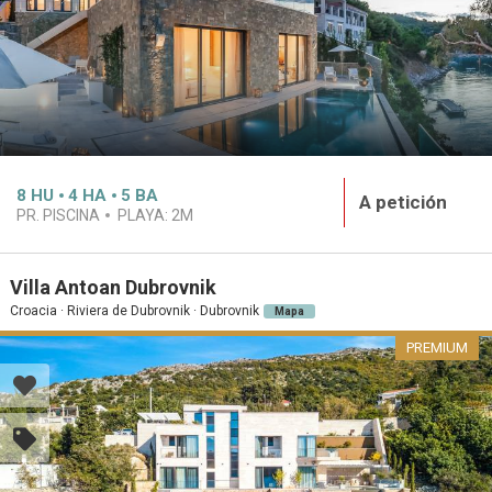
8
HU
4
HA
5
BA
A petición
PR. PISCINA
PLAYA:
2M
Villa Antoan Dubrovnik
Croacia · Riviera de Dubrovnik · Dubrovnik
Mapa
PREMIUM