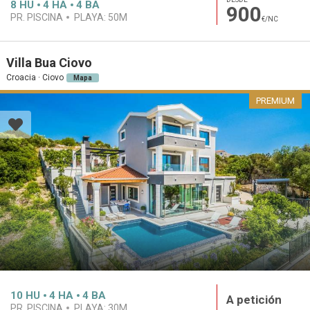
8
HU
4
HA
4
BA
900
PR. PISCINA
PLAYA:
50M
€/NC
Villa Bua Ciovo
Croacia · Ciovo
Mapa
PREMIUM
10
HU
4
HA
4
BA
A petición
PR. PISCINA
PLAYA:
30M