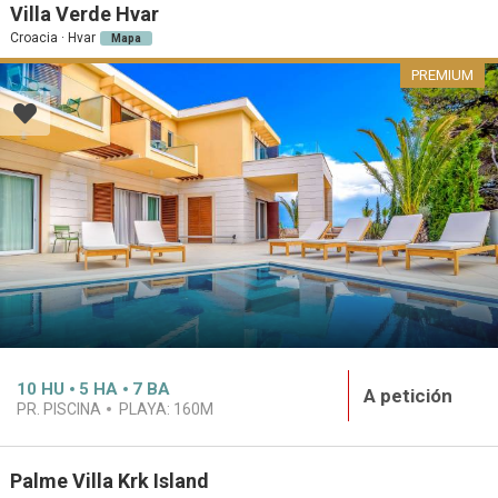
Villa Verde Hvar
Croacia · Hvar
Mapa
PREMIUM
10
HU
5
HA
7
BA
A petición
PR. PISCINA
PLAYA:
160M
Palme Villa Krk Island