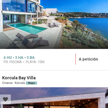
6
HU
3
HA
3
BA
A petición
PR. PISCINA
PLAYA:
10M
Korcula Bay Villa
Croacia · Korcula
Mapa