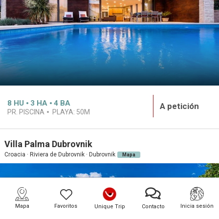
8
HU
3
HA
4
BA
A petición
PR. PISCINA
PLAYA:
50M
Villa Palma Dubrovnik
Croacia · Riviera de Dubrovnik · Dubrovnik
Mapa
Mapa
Favoritos
Inicia sesión
Unique Trip
Contacto