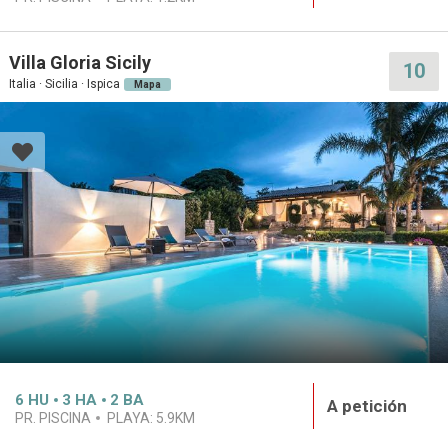
Villa Gloria Sicily
10
Italia · Sicilia · Ispica
Mapa
6
HU
3
HA
2
BA
A petición
PR. PISCINA
PLAYA:
5.9KM