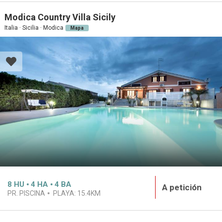
Modica Country Villa Sicily
Italia · Sicilia · Modica
Mapa
8
HU
4
HA
4
BA
A petición
PR. PISCINA
PLAYA:
15.4KM