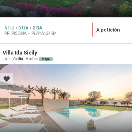
6
HU
3
HA
2
BA
A petición
PR. PISCINA
PLAYA:
24KM
Villa Ida Sicily
Italia · Sicilia · Modica
Mapa