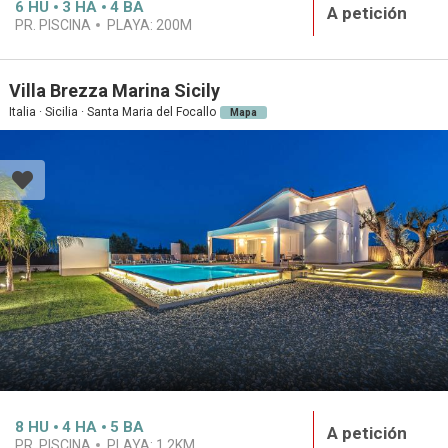
6
HU
3
HA
4
BA
A petición
PR. PISCINA
PLAYA:
200M
Villa Brezza Marina Sicily
Italia · Sicilia · Santa Maria del Focallo
Mapa
8
HU
4
HA
5
BA
A petición
PR. PISCINA
PLAYA:
1.2KM