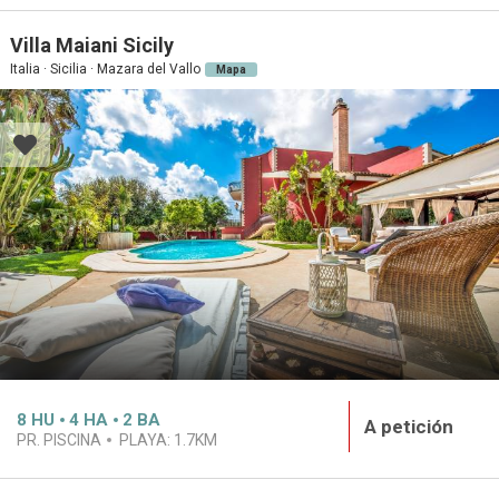
Villa Maiani Sicily
Italia · Sicilia · Mazara del Vallo
Mapa
8
HU
4
HA
2
BA
A petición
PR. PISCINA
PLAYA:
1.7KM