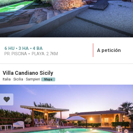
6
HU
3
HA
4
BA
A petición
PR. PISCINA
PLAYA:
2.7KM
Villa Candiano Sicily
Italia · Sicilia · Sampieri
Mapa