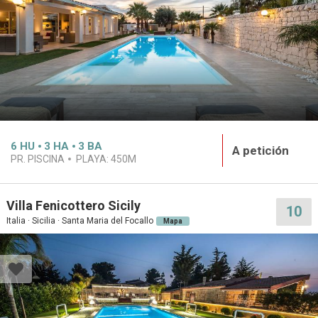
6
HU
3
HA
3
BA
A petición
PR. PISCINA
PLAYA:
450M
Villa Fenicottero Sicily
10
Italia · Sicilia · Santa Maria del Focallo
Mapa