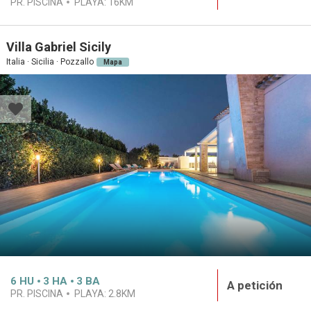
PR. PISCINA
PLAYA:
16KM
Villa Gabriel Sicily
Italia · Sicilia · Pozzallo
Mapa
6
HU
3
HA
3
BA
A petición
PR. PISCINA
PLAYA:
2.8KM