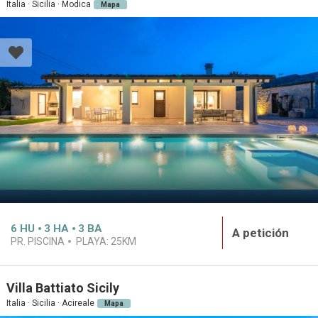
Italia · Sicilia · Modica
Mapa
6
HU
3
HA
3
BA
A petición
PR. PISCINA
PLAYA:
25KM
Villa Battiato Sicily
Italia · Sicilia · Acireale
Mapa