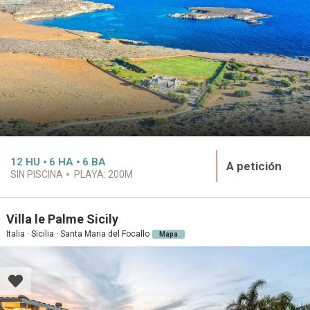
12
HU
6
HA
6
BA
A petición
SIN PISCINA
PLAYA:
200M
Villa le Palme Sicily
Italia · Sicilia · Santa Maria del Focallo
Mapa