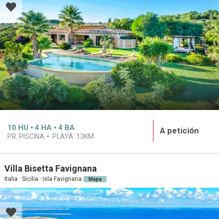
10
HU
4
HA
4
BA
A petición
PR. PISCINA
PLAYA:
13KM
Villa Bisetta Favignana
Italia · Sicilia · Isla Favignana
Mapa