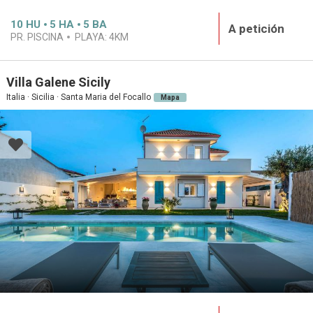
10
HU
5
HA
5
BA
A petición
PR. PISCINA
PLAYA:
4KM
Villa Galene Sicily
Italia · Sicilia · Santa Maria del Focallo
Mapa