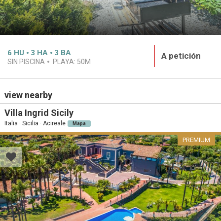
6
HU
3
HA
3
BA
A petición
SIN PISCINA
PLAYA:
50M
view nearby
Villa Ingrid Sicily
Italia · Sicilia · Acireale
Mapa
PREMIUM