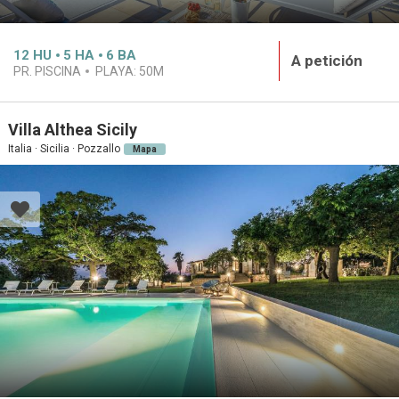
12
HU
5
HA
6
BA
A petición
PR. PISCINA
PLAYA:
50M
Villa Althea Sicily
Italia · Sicilia · Pozzallo
Mapa