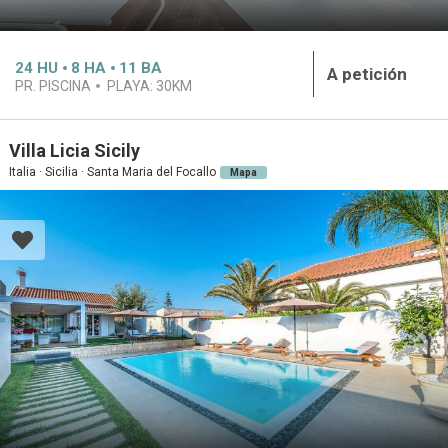
24
HU
8
HA
11
BA
A petición
PR. PISCINA
PLAYA:
30KM
Villa Licia Sicily
Italia · Sicilia · Santa Maria del Focallo
Mapa