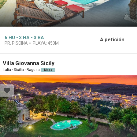
6
HU
3
HA
3
BA
A petición
PR. PISCINA
PLAYA:
450M
Villa Giovanna Sicily
Italia · Sicilia · Ragusa
Mapa