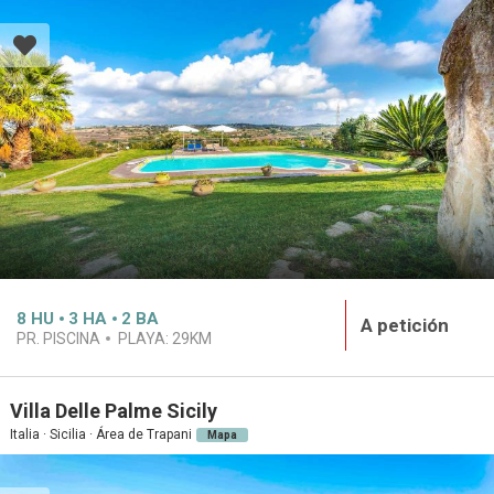
8
HU
3
HA
2
BA
A petición
PR. PISCINA
PLAYA:
29KM
Villa Delle Palme Sicily
Italia · Sicilia · Área de Trapani
Mapa