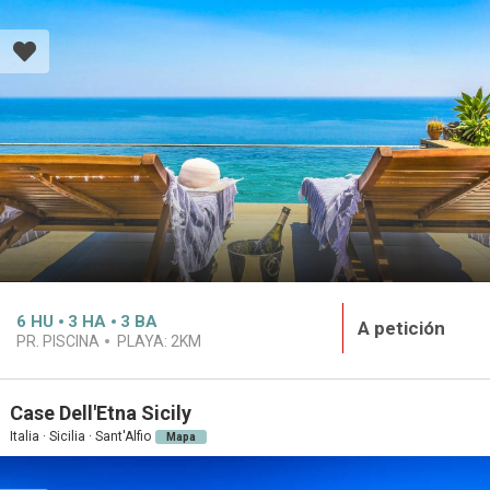
6
HU
3
HA
3
BA
A petición
PR. PISCINA
PLAYA:
2KM
Case Dell'Etna Sicily
Italia · Sicilia · Sant'Alfio
Mapa