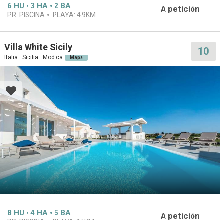
6
HU
3
HA
2
BA
A petición
PR. PISCINA
PLAYA:
4.9KM
Villa White Sicily
10
Italia · Sicilia · Modica
Mapa
8
HU
4
HA
5
BA
A petición