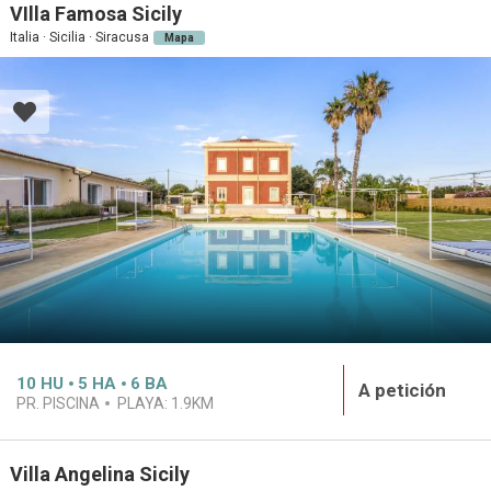
VIlla Famosa Sicily
Italia · Sicilia · Siracusa
Mapa
10
HU
5
HA
6
BA
A petición
PR. PISCINA
PLAYA:
1.9KM
Villa Angelina Sicily