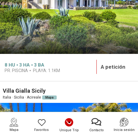
8
HU
3
HA
3
BA
A petición
PR. PISCINA
PLAYA:
1.1KM
Villa Gialla Sicily
Italia · Sicilia · Acireale
Mapa
Mapa
Favoritos
Inicia sesión
Unique Trip
Contacto