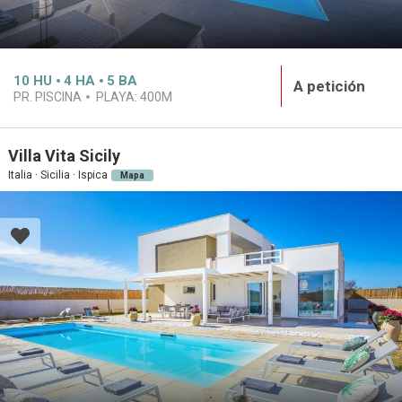
10
HU
4
HA
5
BA
A petición
PR. PISCINA
PLAYA:
400M
Villa Vita Sicily
Italia · Sicilia · Ispica
Mapa