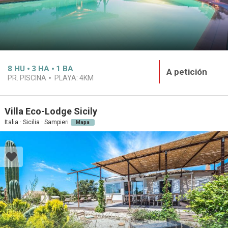
8
HU
3
HA
1
BA
A petición
PR. PISCINA
PLAYA:
4KM
Villa Eco-Lodge Sicily
Italia · Sicilia · Sampieri
Mapa