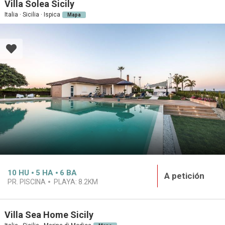
Villa Solea Sicily
Italia · Sicilia · Ispica
Mapa
10
HU
5
HA
6
BA
A petición
PR. PISCINA
PLAYA:
8.2KM
Villa Sea Home Sicily