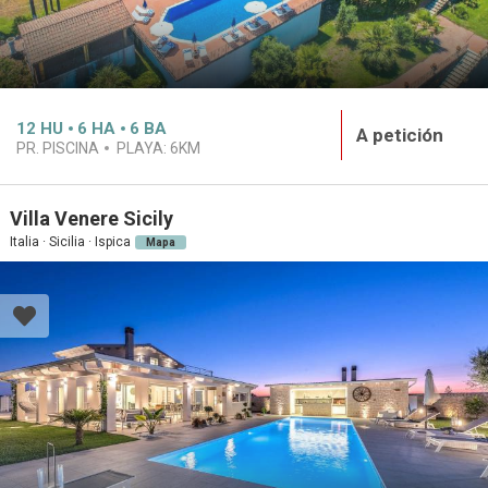
12
HU
6
HA
6
BA
A petición
PR. PISCINA
PLAYA:
6KM
Villa Venere Sicily
Italia · Sicilia · Ispica
Mapa