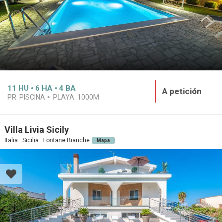
11
HU
6
HA
4
BA
A petición
PR. PISCINA
PLAYA:
1000M
Villa Livia Sicily
Italia · Sicilia · Fontane Bianche
Mapa