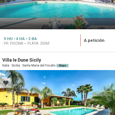
9
HU
4
HA
3
BA
A petición
PR. PISCINA
PLAYA:
300M
Villa le Dune Sicily
Italia · Sicilia · Santa Maria del Focallo
Mapa