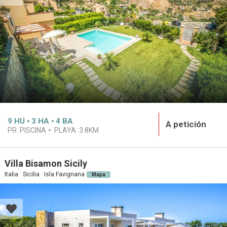
9
HU
3
HA
4
BA
A petición
PR. PISCINA
PLAYA:
3.8KM
Villa Bisamon Sicily
Italia · Sicilia · Isla Favignana
Mapa