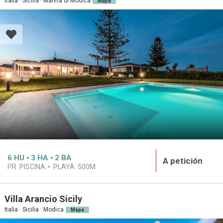
Italia · Sicilia · Marina di Modica
Mapa
6
HU
3
HA
2
BA
A petición
PR. PISCINA
PLAYA:
500M
Villa Arancio Sicily
Italia · Sicilia · Modica
Mapa