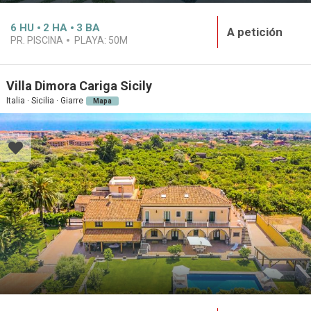
6
HU
2
HA
3
BA
A petición
PR. PISCINA
PLAYA:
50M
Villa Dimora Cariga Sicily
Italia · Sicilia · Giarre
Mapa