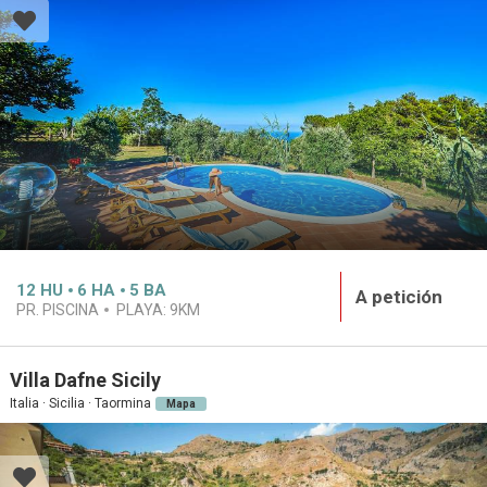
12
HU
6
HA
5
BA
A petición
PR. PISCINA
PLAYA:
9KM
Villa Dafne Sicily
Italia · Sicilia · Taormina
Mapa