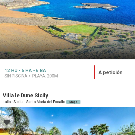
12
HU
6
HA
6
BA
A petición
SIN PISCINA
PLAYA:
200M
Villa le Dune Sicily
Italia · Sicilia · Santa Maria del Focallo
Mapa