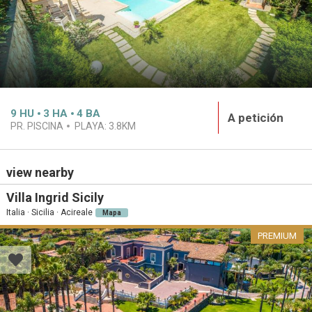
9
HU
3
HA
4
BA
A petición
PR. PISCINA
PLAYA:
3.8KM
view nearby
Villa Ingrid Sicily
Italia · Sicilia · Acireale
Mapa
PREMIUM