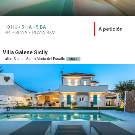
10
HU
5
HA
5
BA
A petición
PR. PISCINA
PLAYA:
4KM
Villa Galene Sicily
Italia · Sicilia · Santa Maria del Focallo
Mapa