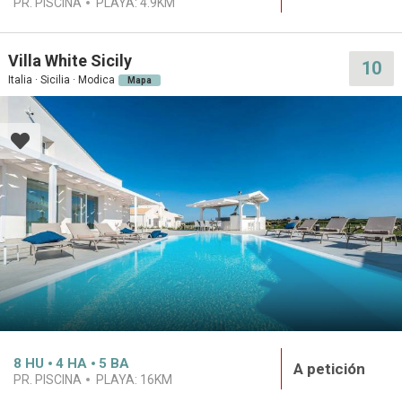
PR. PISCINA
PLAYA:
4.9KM
Villa White Sicily
10
Italia · Sicilia · Modica
Mapa
8
HU
4
HA
5
BA
A petición
PR. PISCINA
PLAYA:
16KM