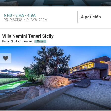
6
HU
3
HA
4
BA
A petición
PR. PISCINA
PLAYA:
200M
Villa Nemini Teneri Sicily
Italia · Sicilia · Sampieri
Mapa