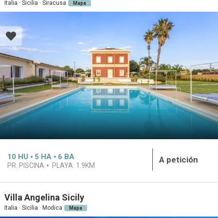
Italia · Sicilia · Siracusa
Mapa
10
HU
5
HA
6
BA
A petición
PR. PISCINA
PLAYA:
1.9KM
Villa Angelina Sicily
Italia · Sicilia · Modica
Mapa