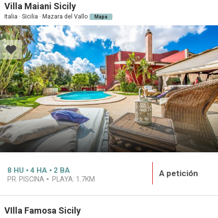
Villa Maiani Sicily
Italia · Sicilia · Mazara del Vallo
Mapa
8
HU
4
HA
2
BA
A petición
PR. PISCINA
PLAYA:
1.7KM
VIlla Famosa Sicily