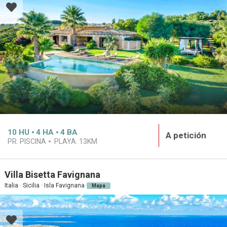
10
HU
4
HA
4
BA
A petición
PR. PISCINA
PLAYA:
13KM
Villa Bisetta Favignana
Italia · Sicilia · Isla Favignana
Mapa