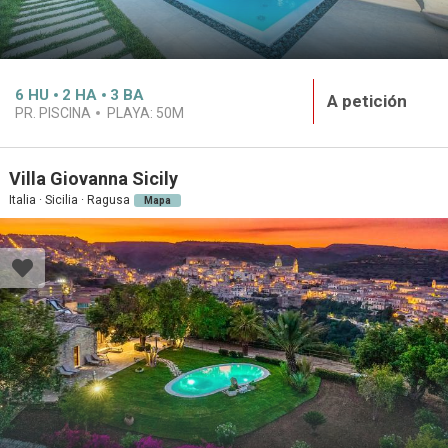
6
HU
2
HA
3
BA
A petición
PR. PISCINA
PLAYA:
50M
Villa Giovanna Sicily
Italia · Sicilia · Ragusa
Mapa