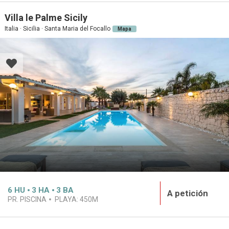
Villa le Palme Sicily
Italia · Sicilia · Santa Maria del Focallo
Mapa
6
HU
3
HA
3
BA
A petición
PR. PISCINA
PLAYA:
450M