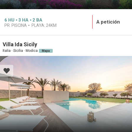
6
HU
3
HA
2
BA
A petición
PR. PISCINA
PLAYA:
24KM
Villa Ida Sicily
Italia · Sicilia · Modica
Mapa