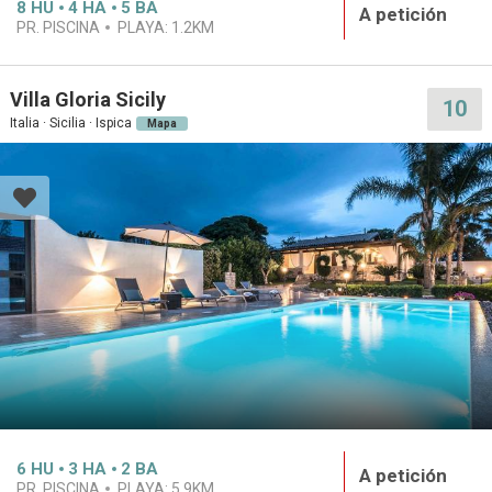
8
HU
4
HA
5
BA
A petición
PR. PISCINA
PLAYA:
1.2KM
Villa Gloria Sicily
10
Italia · Sicilia · Ispica
Mapa
6
HU
3
HA
2
BA
A petición
PR. PISCINA
PLAYA:
5.9KM