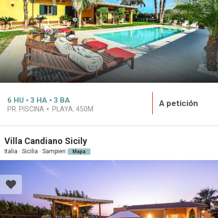
6
HU
3
HA
3
BA
A petición
PR. PISCINA
PLAYA:
450M
Villa Candiano Sicily
Italia · Sicilia · Sampieri
Mapa