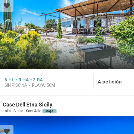
6
HU
3
HA
3
BA
A petición
SIN PISCINA
PLAYA:
50M
Case Dell'Etna Sicily
Italia · Sicilia · Sant'Alfio
Mapa