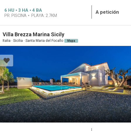
6
HU
3
HA
4
BA
A petición
PR. PISCINA
PLAYA:
2.7KM
Villa Brezza Marina Sicily
Italia · Sicilia · Santa Maria del Focallo
Mapa