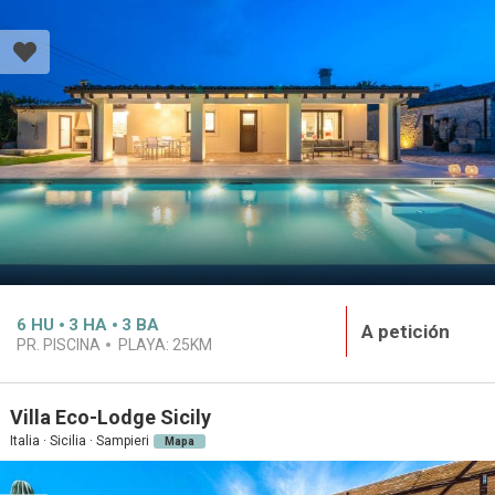
6
HU
3
HA
3
BA
A petición
PR. PISCINA
PLAYA:
25KM
Villa Eco-Lodge Sicily
Italia · Sicilia · Sampieri
Mapa