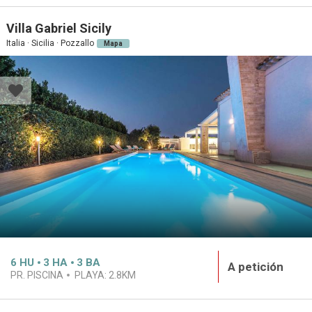
Villa Gabriel Sicily
Italia · Sicilia · Pozzallo
Mapa
6
HU
3
HA
3
BA
A petición
PR. PISCINA
PLAYA:
2.8KM