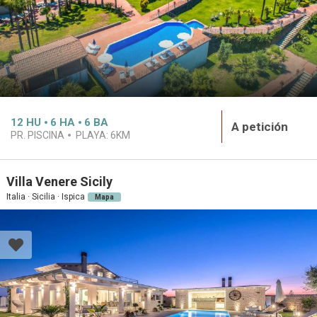
12
HU
6
HA
6
BA
A petición
PR. PISCINA
PLAYA:
6KM
Villa Venere Sicily
Italia · Sicilia · Ispica
Mapa