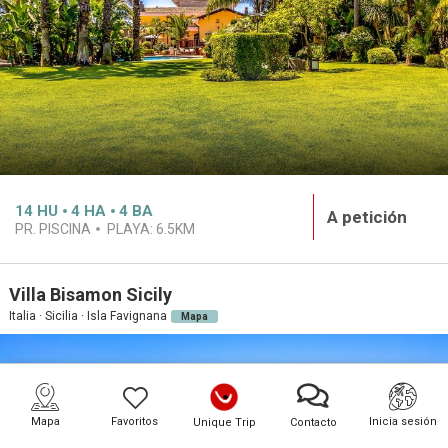
14
HU
4
HA
4
BA
A petición
PR. PISCINA
PLAYA:
6.5KM
Villa Bisamon Sicily
Italia · Sicilia · Isla Favignana
Mapa
Mapa
Favoritos
Inicia sesión
Unique Trip
Contacto