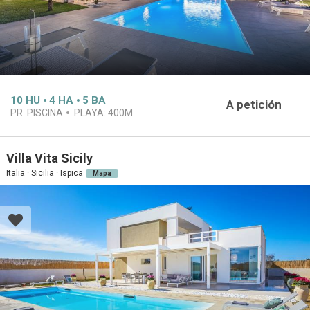
10
HU
4
HA
5
BA
A petición
PR. PISCINA
PLAYA:
400M
Villa Vita Sicily
Italia · Sicilia · Ispica
Mapa