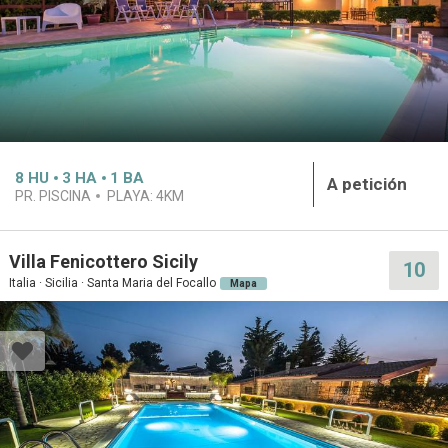
8
HU
3
HA
1
BA
A petición
PR. PISCINA
PLAYA:
4KM
Villa Fenicottero Sicily
10
Italia · Sicilia · Santa Maria del Focallo
Mapa