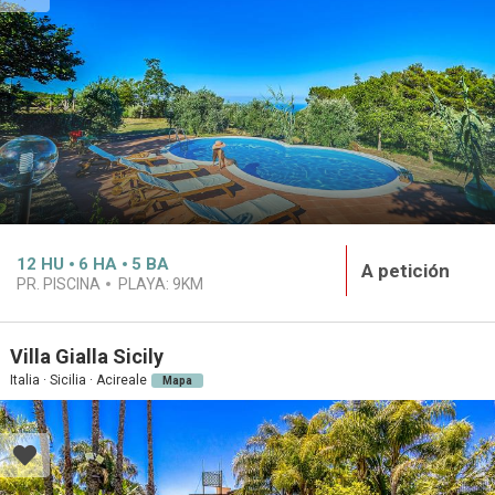
12
HU
6
HA
5
BA
A petición
PR. PISCINA
PLAYA:
9KM
Villa Gialla Sicily
Italia · Sicilia · Acireale
Mapa