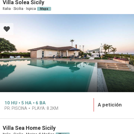
Villa Solea Sicily
Italia · Sicilia · Ispica
Mapa
10
HU
5
HA
6
BA
A petición
PR. PISCINA
PLAYA:
8.2KM
Villa Sea Home Sicily