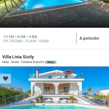
11
HU
6
HA
4
BA
A petición
PR. PISCINA
PLAYA:
1000M
Villa Livia Sicily
Italia · Sicilia · Fontane Bianche
Mapa