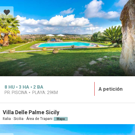
8
HU
3
HA
2
BA
A petición
PR. PISCINA
PLAYA:
29KM
Villa Delle Palme Sicily
Italia · Sicilia · Área de Trapani
Mapa