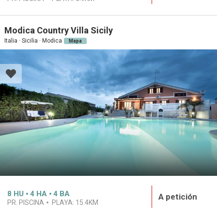
Modica Country Villa Sicily
Italia · Sicilia · Modica
Mapa
8
HU
4
HA
4
BA
A petición
PR. PISCINA
PLAYA:
15.4KM