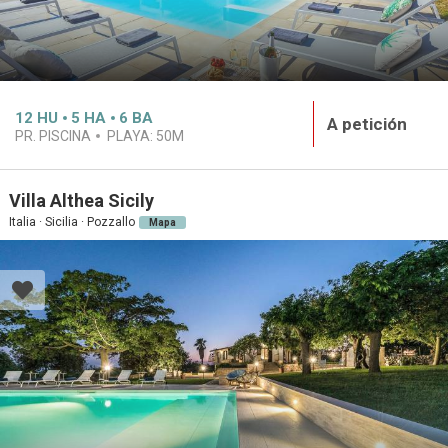
12
HU
5
HA
6
BA
A petición
PR. PISCINA
PLAYA:
50M
Villa Althea Sicily
Italia · Sicilia · Pozzallo
Mapa