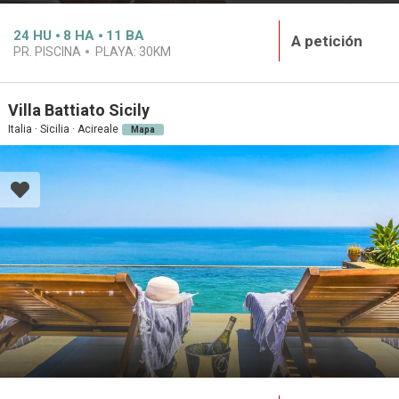
24
HU
8
HA
11
BA
A petición
PR. PISCINA
PLAYA:
30KM
Villa Battiato Sicily
Italia · Sicilia · Acireale
Mapa