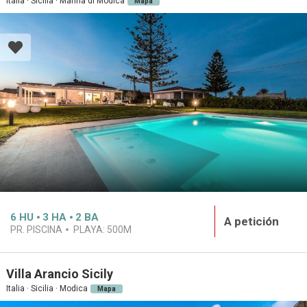
Italia · Sicilia · Marina di Modica
Mapa
6
HU
3
HA
2
BA
A petición
PR. PISCINA
PLAYA:
500M
Villa Arancio Sicily
Italia · Sicilia · Modica
Mapa