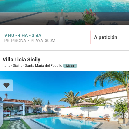
9
HU
4
HA
3
BA
A petición
PR. PISCINA
PLAYA:
300M
Villa Licia Sicily
Italia · Sicilia · Santa Maria del Focallo
Mapa