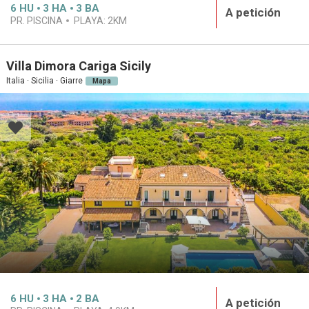
6
HU
3
HA
3
BA
A petición
PR. PISCINA
PLAYA:
2KM
Villa Dimora Cariga Sicily
Italia · Sicilia · Giarre
Mapa
6
HU
3
HA
2
BA
A petición