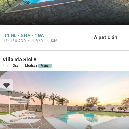
11
HU
6
HA
4
BA
A petición
PR. PISCINA
PLAYA:
1000M
Villa Ida Sicily
Italia · Sicilia · Modica
Mapa