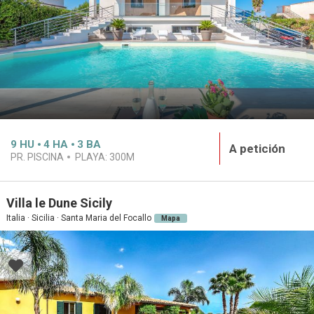
9
HU
4
HA
3
BA
A petición
PR. PISCINA
PLAYA:
300M
Villa le Dune Sicily
Italia · Sicilia · Santa Maria del Focallo
Mapa