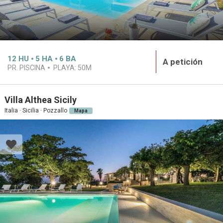
12
HU
5
HA
6
BA
A petición
PR. PISCINA
PLAYA:
50M
Villa Althea Sicily
Italia · Sicilia · Pozzallo
Mapa