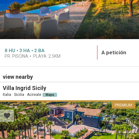
8
HU
3
HA
2
BA
A petición
PR. PISCINA
PLAYA:
2.5KM
view nearby
Villa Ingrid Sicily
Italia · Sicilia · Acireale
Mapa
PREMIUM