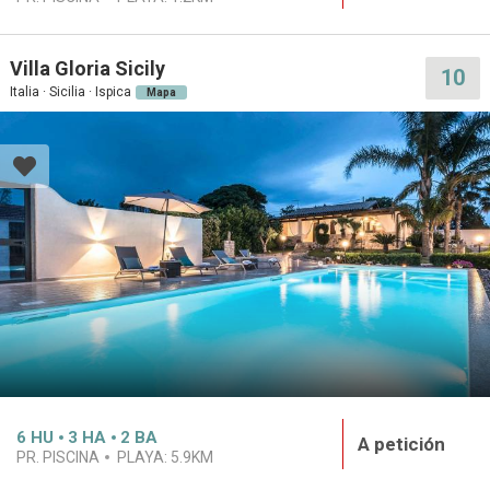
Villa Gloria Sicily
10
Italia · Sicilia · Ispica
Mapa
6
HU
3
HA
2
BA
A petición
PR. PISCINA
PLAYA:
5.9KM