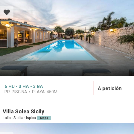
6
HU
3
HA
3
BA
A petición
PR. PISCINA
PLAYA:
450M
Villa Solea Sicily
Italia · Sicilia · Ispica
Mapa