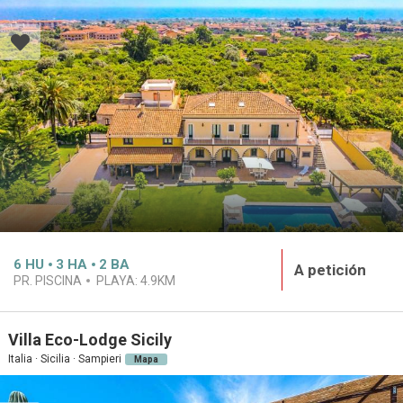
6
HU
3
HA
2
BA
A petición
PR. PISCINA
PLAYA:
4.9KM
Villa Eco-Lodge Sicily
Italia · Sicilia · Sampieri
Mapa