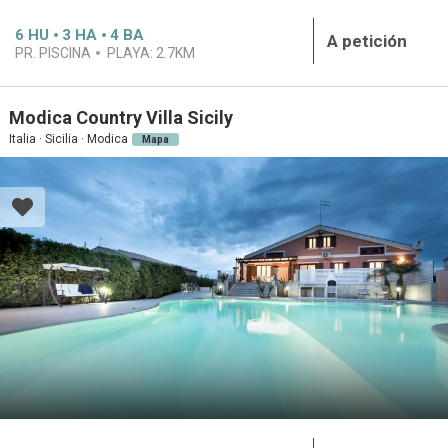
6
HU
3
HA
4
BA
A petición
PR. PISCINA
PLAYA:
2.7KM
Modica Country Villa Sicily
Italia · Sicilia · Modica
Mapa