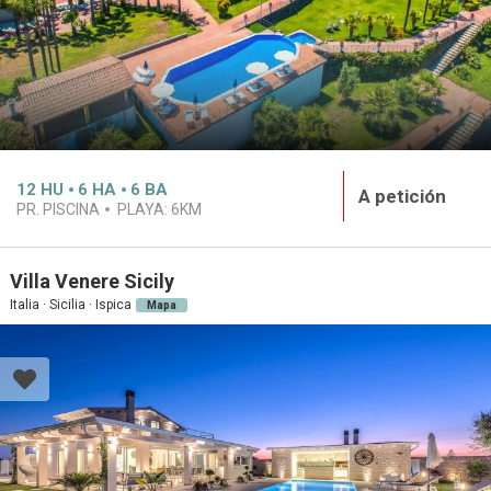
12
HU
6
HA
6
BA
A petición
PR. PISCINA
PLAYA:
6KM
Villa Venere Sicily
Italia · Sicilia · Ispica
Mapa