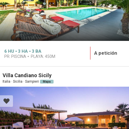
6
HU
3
HA
3
BA
A petición
PR. PISCINA
PLAYA:
450M
Villa Candiano Sicily
Italia · Sicilia · Sampieri
Mapa