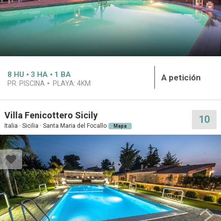
8
HU
3
HA
1
BA
A petición
PR. PISCINA
PLAYA:
4KM
Villa Fenicottero Sicily
10
Italia · Sicilia · Santa Maria del Focallo
Mapa