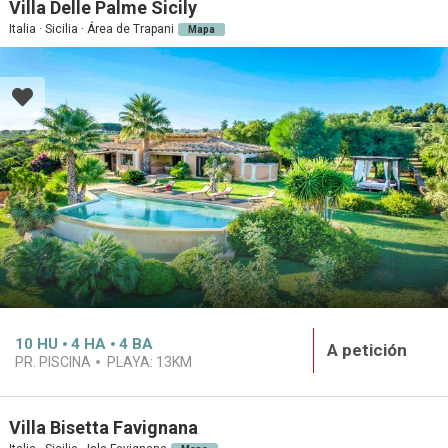
Villa Delle Palme Sicily
Italia · Sicilia · Área de Trapani
Mapa
10
HU
4
HA
4
BA
A petición
PR. PISCINA
PLAYA:
13KM
Villa Bisetta Favignana