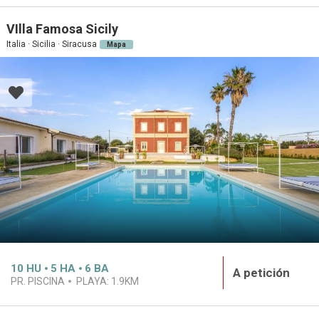
VIlla Famosa Sicily
Italia · Sicilia · Siracusa
Mapa
10
HU
5
HA
6
BA
A petición
PR. PISCINA
PLAYA:
1.9KM