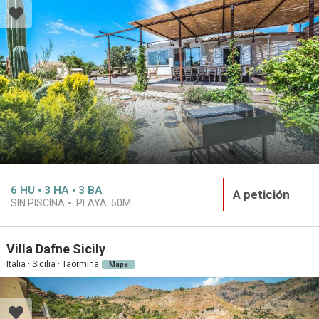
6
HU
3
HA
3
BA
A petición
SIN PISCINA
PLAYA:
50M
Villa Dafne Sicily
Italia · Sicilia · Taormina
Mapa