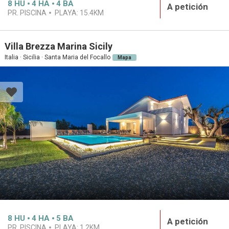
8
HU
4
HA
4
BA
A petición
PR. PISCINA
PLAYA:
15.4KM
Villa Brezza Marina Sicily
Italia · Sicilia · Santa Maria del Focallo
Mapa
8
HU
4
HA
5
BA
A petición
PR. PISCINA
PLAYA:
1.2KM