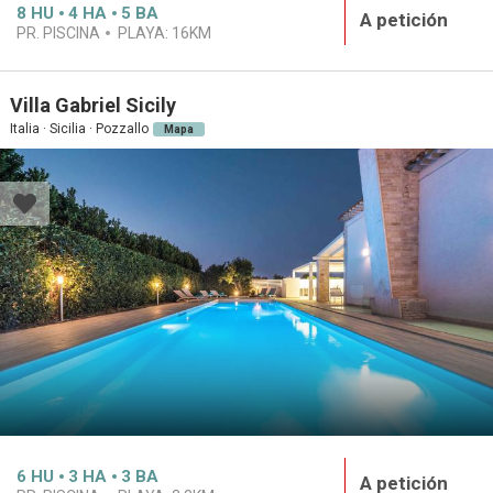
8
HU
4
HA
5
BA
A petición
PR. PISCINA
PLAYA:
16KM
Villa Gabriel Sicily
Italia · Sicilia · Pozzallo
Mapa
6
HU
3
HA
3
BA
A petición