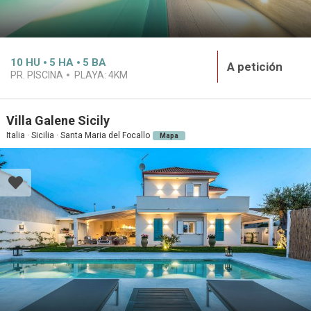
10
HU
5
HA
5
BA
A petición
PR. PISCINA
PLAYA:
4KM
Villa Galene Sicily
Italia · Sicilia · Santa Maria del Focallo
Mapa