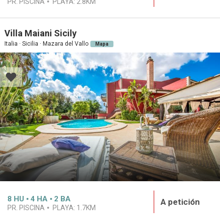
PR. PISCINA
PLAYA:
2.8KM
Villa Maiani Sicily
Italia · Sicilia · Mazara del Vallo
Mapa
8
HU
4
HA
2
BA
A petición
PR. PISCINA
PLAYA:
1.7KM