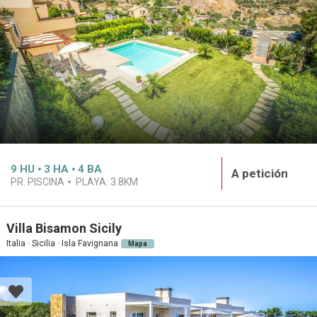
9
HU
3
HA
4
BA
A petición
PR. PISCINA
PLAYA:
3.8KM
Villa Bisamon Sicily
Italia · Sicilia · Isla Favignana
Mapa