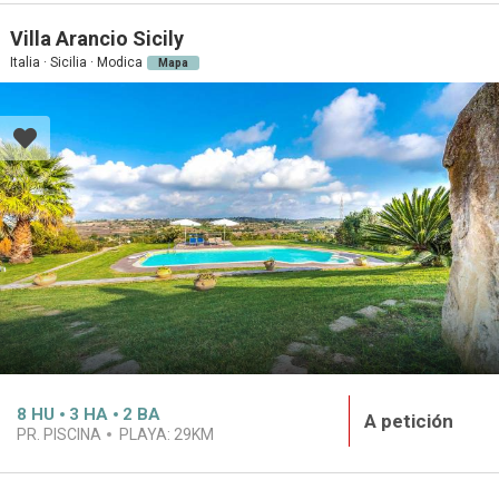
Villa Arancio Sicily
Italia · Sicilia · Modica
Mapa
8
HU
3
HA
2
BA
A petición
PR. PISCINA
PLAYA:
29KM