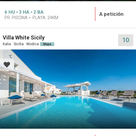
6
HU
3
HA
2
BA
A petición
PR. PISCINA
PLAYA:
24KM
Villa White Sicily
10
Italia · Sicilia · Modica
Mapa