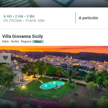
6
HU
2
HA
3
BA
A petición
PR. PISCINA
PLAYA:
50M
Villa Giovanna Sicily
Italia · Sicilia · Ragusa
Mapa