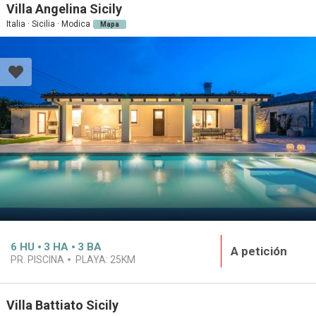
Villa Angelina Sicily
Italia · Sicilia · Modica
Mapa
6
HU
3
HA
3
BA
A petición
PR. PISCINA
PLAYA:
25KM
Villa Battiato Sicily