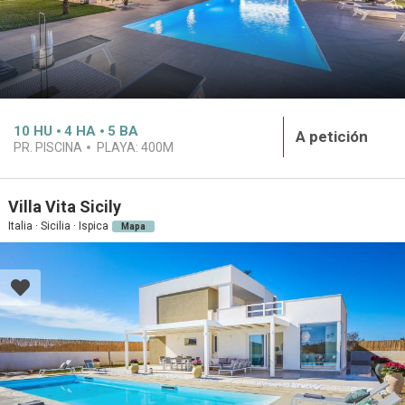
10
HU
4
HA
5
BA
A petición
PR. PISCINA
PLAYA:
400M
Villa Vita Sicily
Italia · Sicilia · Ispica
Mapa