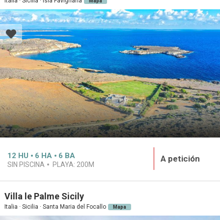
Italia · Sicilia · Isla Favignana
Mapa
12
HU
6
HA
6
BA
A petición
SIN PISCINA
PLAYA:
200M
Villa le Palme Sicily
Italia · Sicilia · Santa Maria del Focallo
Mapa