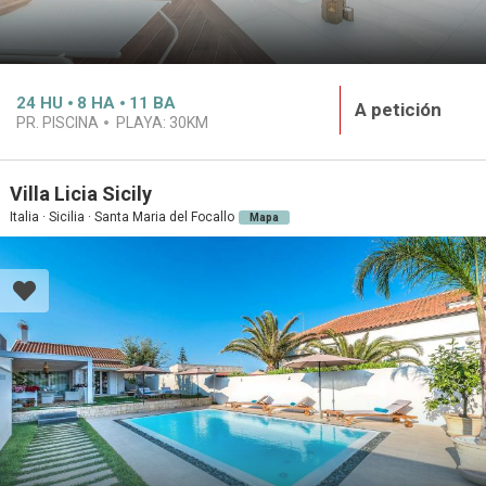
24
HU
8
HA
11
BA
A petición
PR. PISCINA
PLAYA:
30KM
Villa Licia Sicily
Italia · Sicilia · Santa Maria del Focallo
Mapa