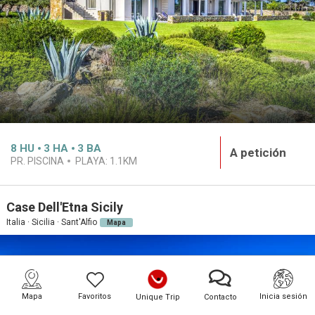
8
HU
3
HA
3
BA
A petición
PR. PISCINA
PLAYA:
1.1KM
Case Dell'Etna Sicily
Italia · Sicilia · Sant'Alfio
Mapa
Mapa
Favoritos
Inicia sesión
Unique Trip
Contacto