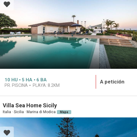
10
HU
5
HA
6
BA
A petición
PR. PISCINA
PLAYA:
8.2KM
Villa Sea Home Sicily
Italia · Sicilia · Marina di Modica
Mapa