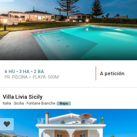
6
HU
3
HA
2
BA
A petición
PR. PISCINA
PLAYA:
500M
Villa Livia Sicily
Italia · Sicilia · Fontane Bianche
Mapa