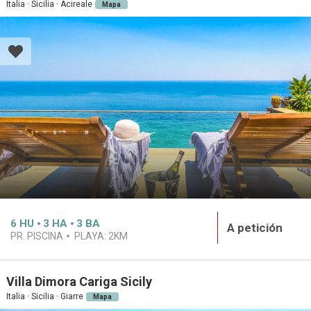
Italia · Sicilia · Acireale
Mapa
6
HU
3
HA
3
BA
A petición
PR. PISCINA
PLAYA:
2KM
Villa Dimora Cariga Sicily
Italia · Sicilia · Giarre
Mapa