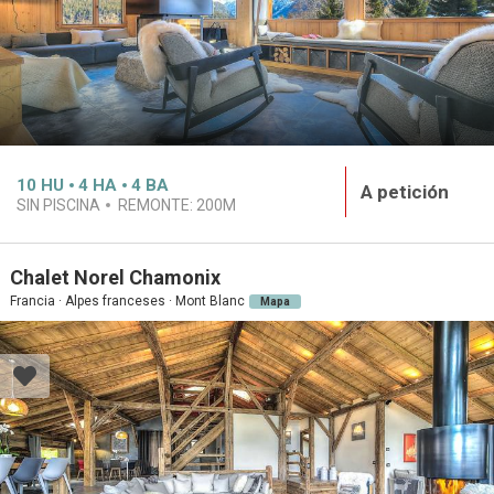
10
HU
4
HA
4
BA
A petición
SIN PISCINA
REMONTE:
200M
Chalet Norel Chamonix
Francia · Alpes franceses · Mont Blanc
Mapa