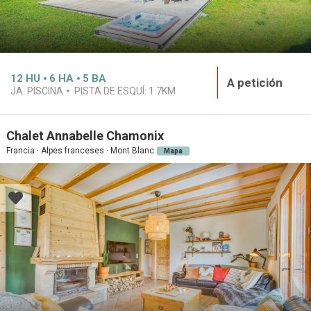
12
HU
6
HA
5
BA
A petición
JA. PISCINA
PISTA DE ESQUÍ:
1.7KM
Chalet Annabelle Chamonix
Francia · Alpes franceses · Mont Blanc
Mapa