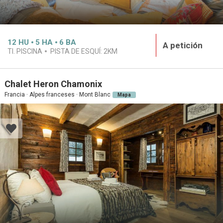
12
HU
5
HA
6
BA
A petición
TI. PISCINA
PISTA DE ESQUÍ:
2KM
Chalet Heron Chamonix
Francia · Alpes franceses · Mont Blanc
Mapa