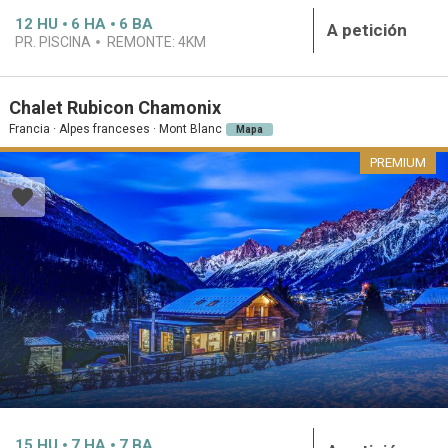
12
HU
6
HA
6
BA
A petición
PR. PISCINA
REMONTE:
4KM
Chalet Rubicon Chamonix
Francia · Alpes franceses · Mont Blanc
Mapa
PREMIUM
15
HU
7
HA
7
BA