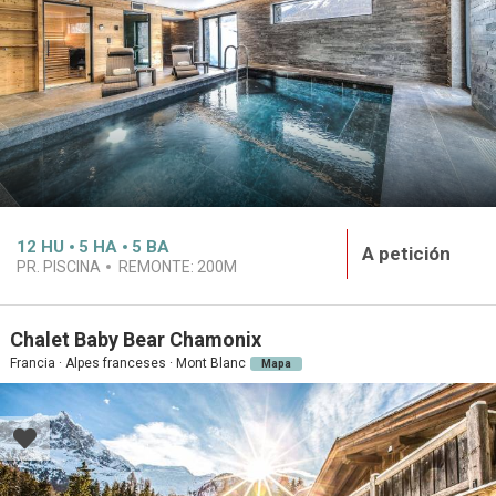
12
HU
5
HA
5
BA
A petición
PR. PISCINA
REMONTE:
200M
Chalet Baby Bear Chamonix
Francia · Alpes franceses · Mont Blanc
Mapa