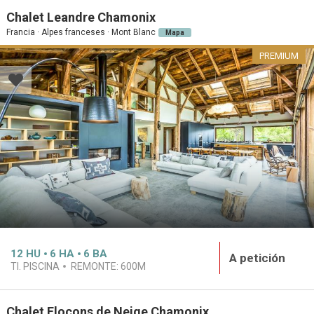
Chalet Leandre Chamonix
Francia · Alpes franceses · Mont Blanc
Mapa
PREMIUM
12
HU
6
HA
6
BA
A petición
TI. PISCINA
REMONTE:
600M
Chalet Flocons de Neige Chamonix