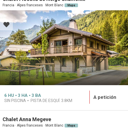
Francia · Alpes franceses · Mont Blanc
Mapa
6
HU
3
HA
3
BA
A petición
SIN PISCINA
PISTA DE ESQUÍ:
3.8KM
Chalet Anna Megeve
Francia · Alpes franceses · Mont Blanc
Mapa