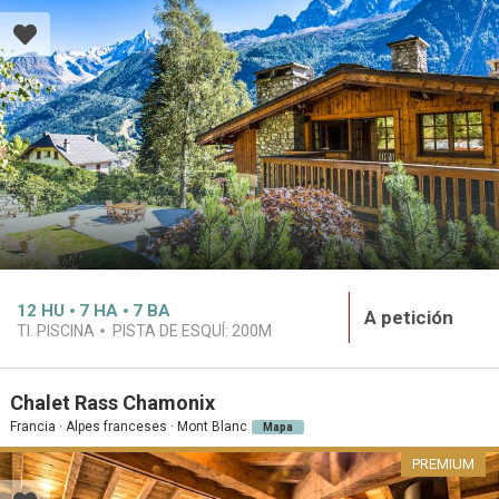
12
HU
7
HA
7
BA
A petición
TI. PISCINA
PISTA DE ESQUÍ:
200M
Chalet Rass Chamonix
Francia · Alpes franceses · Mont Blanc
Mapa
PREMIUM