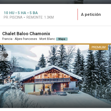
10
HU
5
HA
5
BA
A petición
PR. PISCINA
REMONTE:
1.3KM
Chalet Baloo Chamonix
Francia · Alpes franceses · Mont Blanc
Mapa
PREMIUM