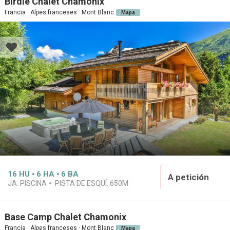
Birdie Chalet Chamonix
Francia · Alpes franceses · Mont Blanc
Mapa
16
HU
6
HA
6
BA
A petición
JA. PISCINA
PISTA DE ESQUÍ:
650M
Base Camp Chalet Chamonix
Francia · Alpes franceses · Mont Blanc
Mapa