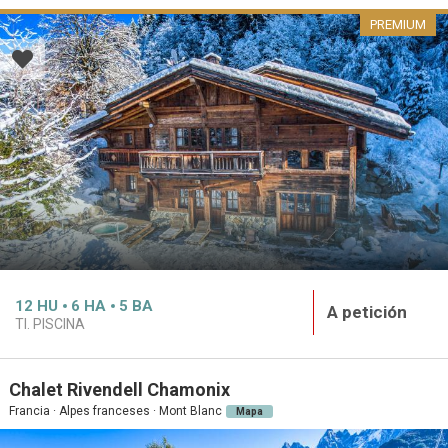
PREMIUM
12
HU
6
HA
5
BA
A petición
TI. PISCINA
Chalet Rivendell Chamonix
Francia · Alpes franceses · Mont Blanc
Mapa