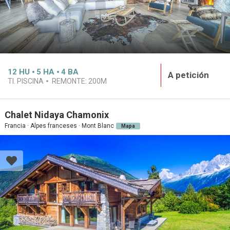
12
HU
5
HA
4
BA
A petición
TI. PISCINA
REMONTE:
200M
Chalet Nidaya Chamonix
Francia · Alpes franceses · Mont Blanc
Mapa