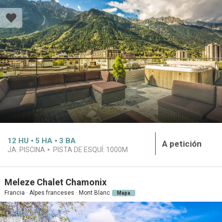
12
HU
5
HA
3
BA
A petición
JA. PISCINA
PISTA DE ESQUÍ:
1000M
Meleze Chalet Chamonix
Francia · Alpes franceses · Mont Blanc
Mapa