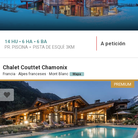
14
HU
6
HA
6
BA
A petición
PR. PISCINA
PISTA DE ESQUÍ:
3KM
Chalet Couttet Chamonix
Francia · Alpes franceses · Mont Blanc
Mapa
PREMIUM