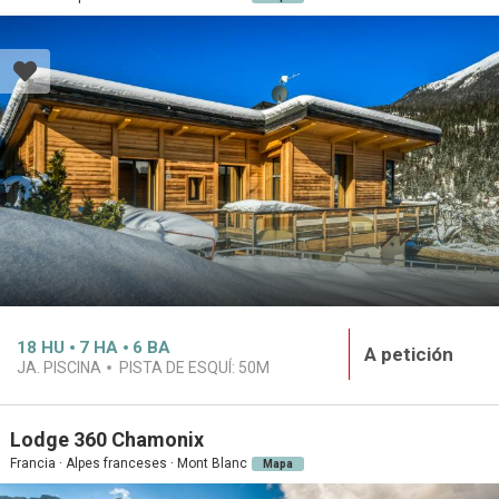
18
HU
7
HA
6
BA
A petición
JA. PISCINA
PISTA DE ESQUÍ:
50M
Lodge 360 Chamonix
Francia · Alpes franceses · Mont Blanc
Mapa