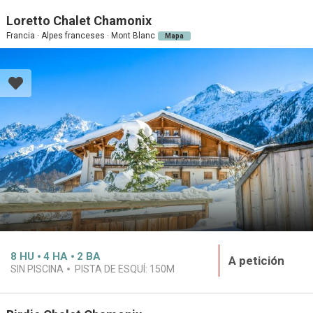
Loretto Chalet Chamonix
Francia · Alpes franceses · Mont Blanc
Mapa
8
HU
4
HA
2
BA
A petición
SIN PISCINA
PISTA DE ESQUÍ:
150M