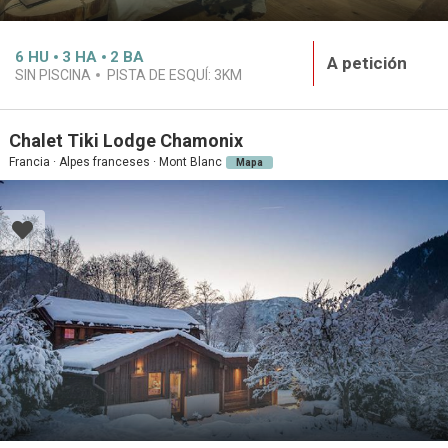
6
HU
3
HA
2
BA
A petición
SIN PISCINA
PISTA DE ESQUÍ:
3KM
Chalet Tiki Lodge Chamonix
Francia · Alpes franceses · Mont Blanc
Mapa