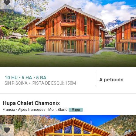
10
HU
5
HA
5
BA
A petición
SIN PISCINA
PISTA DE ESQUÍ:
150M
Hupa Chalet Chamonix
Francia · Alpes franceses · Mont Blanc
Mapa