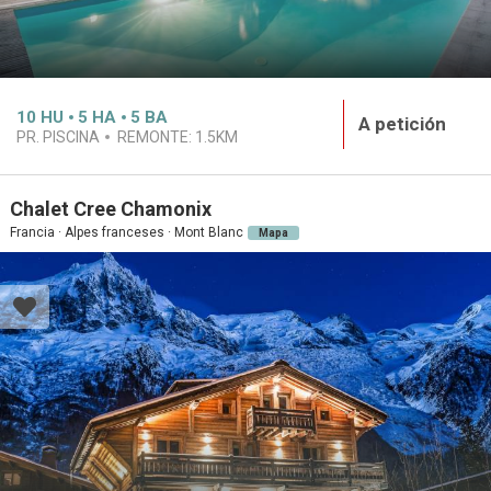
10
HU
5
HA
5
BA
A petición
PR. PISCINA
REMONTE:
1.5KM
Chalet Cree Chamonix
Francia · Alpes franceses · Mont Blanc
Mapa