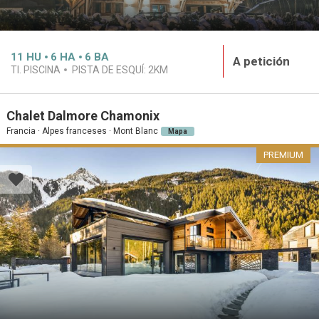
11
HU
6
HA
6
BA
A petición
TI. PISCINA
PISTA DE ESQUÍ:
2KM
Chalet Dalmore Chamonix
Francia · Alpes franceses · Mont Blanc
Mapa
PREMIUM