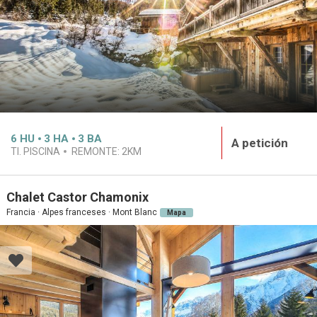
6
HU
3
HA
3
BA
A petición
TI. PISCINA
REMONTE:
2KM
Chalet Castor Chamonix
Francia · Alpes franceses · Mont Blanc
Mapa