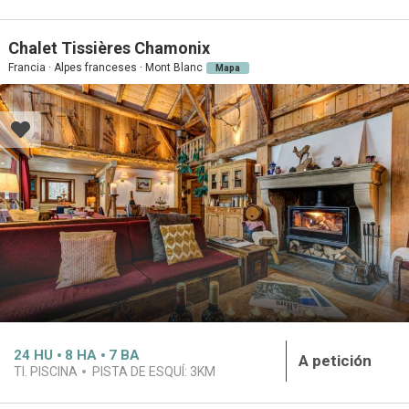
Chalet Tissières Chamonix
Francia · Alpes franceses · Mont Blanc
Mapa
24
HU
8
HA
7
BA
A petición
TI. PISCINA
PISTA DE ESQUÍ:
3KM