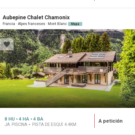
Aubepine Chalet Chamonix
Francia · Alpes franceses · Mont Blanc
Mapa
8
HU
4
HA
4
BA
A petición
JA. PISCINA
PISTA DE ESQUÍ:
4.4KM