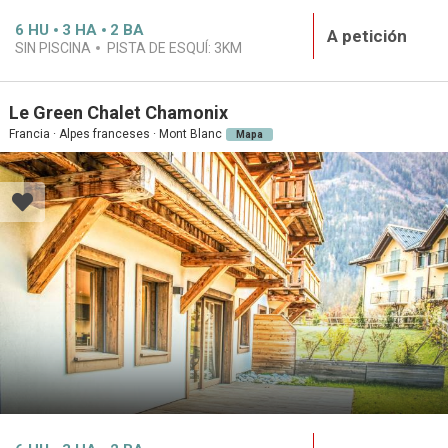
6
HU
3
HA
2
BA
A petición
SIN PISCINA
PISTA DE ESQUÍ:
3KM
Le Green Chalet Chamonix
Francia · Alpes franceses · Mont Blanc
Mapa