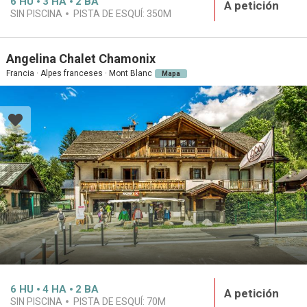
6
HU
3
HA
2
BA
A petición
SIN PISCINA
PISTA DE ESQUÍ:
350M
Angelina Chalet Chamonix
Francia · Alpes franceses · Mont Blanc
Mapa
6
HU
4
HA
2
BA
A petición
SIN PISCINA
PISTA DE ESQUÍ:
70M