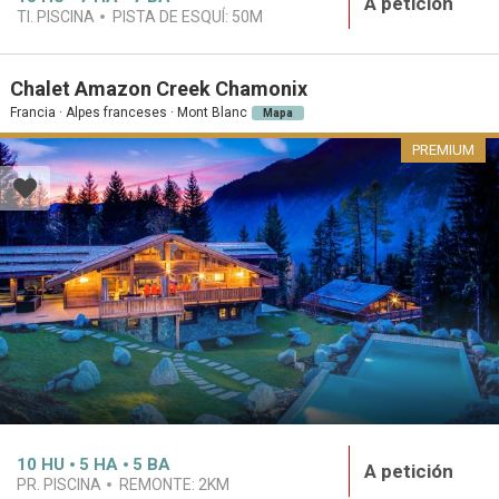
A petición
TI. PISCINA
PISTA DE ESQUÍ:
50M
Chalet Amazon Creek Chamonix
Francia · Alpes franceses · Mont Blanc
Mapa
PREMIUM
10
HU
5
HA
5
BA
A petición
PR. PISCINA
REMONTE:
2KM