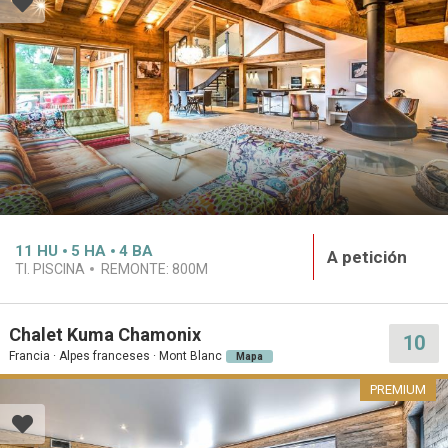
11
HU
5
HA
4
BA
A petición
TI. PISCINA
REMONTE:
800M
Chalet Kuma Chamonix
10
Francia · Alpes franceses · Mont Blanc
Mapa
PREMIUM