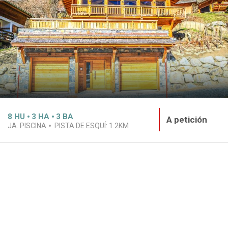
8
HU
3
HA
3
BA
A petición
JA. PISCINA
PISTA DE ESQUÍ:
1.2KM