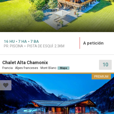
16
HU
7
HA
7
BA
A petición
PR. PISCINA
PISTA DE ESQUÍ:
2.3KM
Chalet Alta Chamonix
10
Francia · Alpes franceses · Mont Blanc
Mapa
PREMIUM