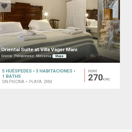
Oriental Suite at Villa Vager Mani
Grecia · Peloponeso · Messinia
Mapa
5
HUÉSPEDES
3
HABITACIONES
DESDE
270
1
BATHS
€/NC
SIN PISCINA
PLAYA:
2KM