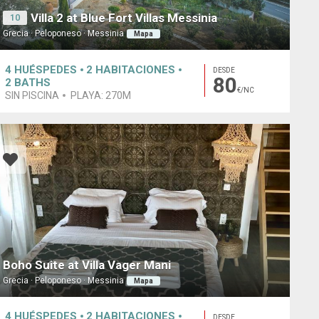
Villa 2 at Blue Fort Villas Messinia
10
Grecia · Peloponeso · Messinia
Mapa
4
HUÉSPEDES
2
HABITACIONES
DESDE
80
2
BATHS
€/NC
SIN PISCINA
PLAYA:
270M
Boho Suite at Villa Vager Mani
Grecia · Peloponeso · Messinia
Mapa
4
HUÉSPEDES
2
HABITACIONES
DESDE