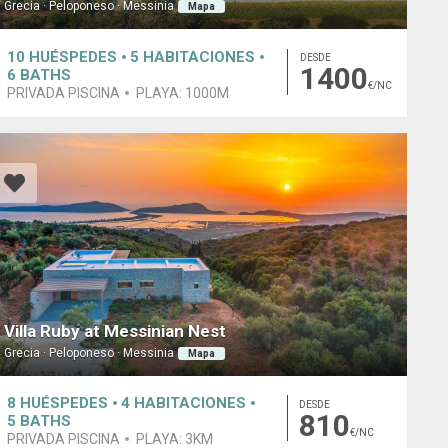
Grecia · Peloponeso · Messinia
Mapa
10
HUÉSPEDES
5
HABITACIONES
DESDE
1400
6
BATHS
€/NC
PRIVADA PISCINA
PLAYA:
1000M
Villa Ruby at Messinian Nest
Grecia · Peloponeso · Messinia
Mapa
8
HUÉSPEDES
4
HABITACIONES
DESDE
810
5
BATHS
€/NC
PRIVADA PISCINA
PLAYA:
3KM