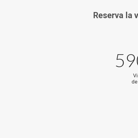
Reserva la v
59
Vi
de