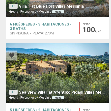
Villa 1 at Blue Fort Villas Messinia
10
Grecia · Peloponeso · Messinia
Mapa
6
HUÉSPEDES
3
HABITACIONES
DESDE
100
3
BATHS
€/NC
SIN PISCINA
PLAYA:
270M
Sea View Villa I at Afentiko Pigadi Villas Methoni
10
Grecia · Peloponeso · Messinia
Mapa
5
HUÉSPEDES
2
HABITACIONES
DESDE