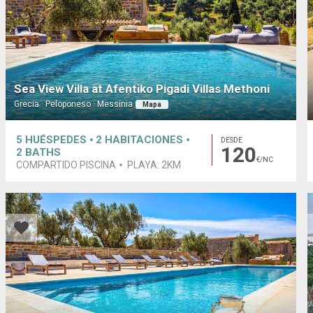
Sea View Villa at Afentiko Pigadi Villas Methoni
Grecia · Peloponeso · Messinia
Mapa
5
HUÉSPEDES
2
HABITACIONES
DESDE
120
2
BATHS
€/NC
COMPARTIDO PISCINA
PLAYA:
2KM