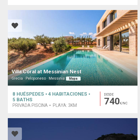
Villa Coral at Messinian Nest
Grecia · Peloponeso · Messinia
Mapa
8
HUÉSPEDES
4
HABITACIONES
DESDE
740
5
BATHS
€/NC
PRIVADA PISCINA
PLAYA:
3KM