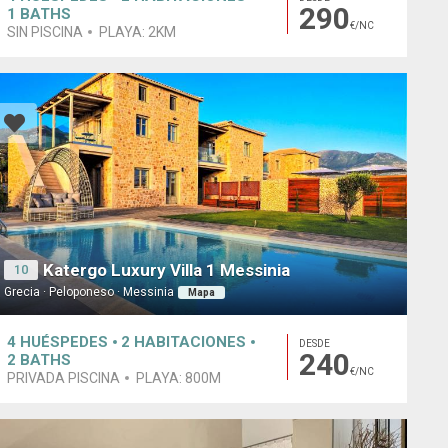
290
1
BATHS
€/NC
SIN PISCINA
PLAYA:
2KM
Katergo Luxury Villa 1 Messinia
10
Grecia · Peloponeso · Messinia
Mapa
4
HUÉSPEDES
2
HABITACIONES
DESDE
240
2
BATHS
€/NC
PRIVADA PISCINA
PLAYA:
800M