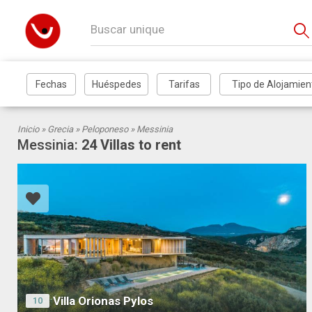
Inicio »
Grecia
»
Peloponeso
» Messinia
Messinia:
24 Villas to rent
Villa Orionas Pylos
10