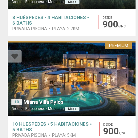
Grecia · Peloponeso · Messinia
Mapa
8
HUÉSPEDES
4
HABITACIONES
DESDE
900
6
BATHS
€/NC
PRIVADA PISCINA
PLAYA:
2.7KM
PREMIUM
Miana Villa Pylos
10
Grecia · Peloponeso · Messinia
Mapa
10
HUÉSPEDES
5
HABITACIONES
DESDE
900
5
BATHS
€/NC
PRIVADA PISCINA
PLAYA:
5KM