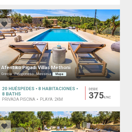
Afentiko Pigadi Villas Methoni
Grecia · Peloponeso · Messinia
Mapa
20
HUÉSPEDES
8
HABITACIONES
DESDE
375
8
BATHS
€/NC
PRIVADA PISCINA
PLAYA:
2KM