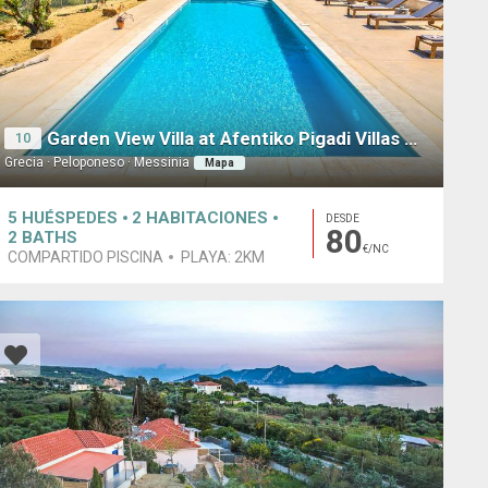
Garden View Villa at Afentiko Pigadi Villas Methoni
10
Grecia · Peloponeso · Messinia
Mapa
5
HUÉSPEDES
2
HABITACIONES
DESDE
80
2
BATHS
€/NC
COMPARTIDO PISCINA
PLAYA:
2KM