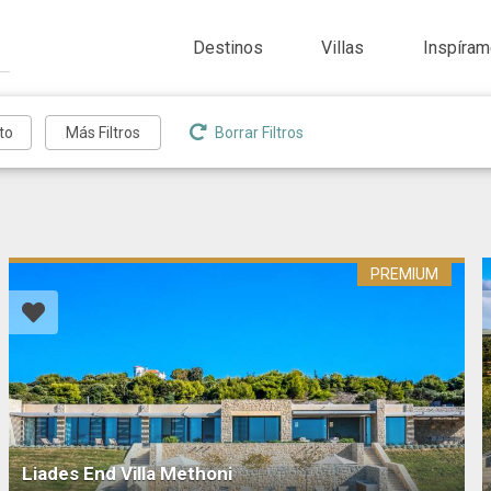
Destinos
Villas
Inspíra
Borrar Filtros
PREMIUM
Liades End Villa Methoni