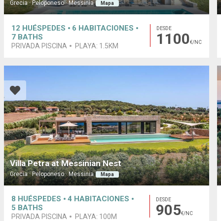
Grecia · Peloponeso · Messinia
Mapa
12
HUÉSPEDES
6
HABITACIONES
DESDE
1100
7
BATHS
€/NC
PRIVADA PISCINA
PLAYA:
1.5KM
Villa Petra at Messinian Nest
Grecia · Peloponeso · Messinia
Mapa
8
HUÉSPEDES
4
HABITACIONES
DESDE
905
5
BATHS
€/NC
PRIVADA PISCINA
PLAYA:
100M