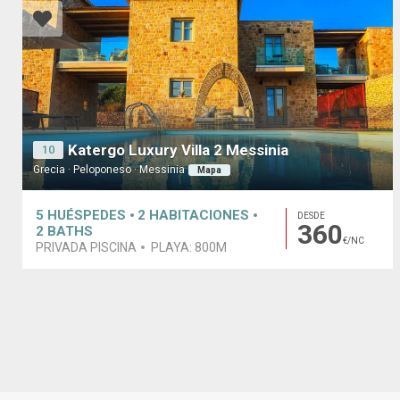
Katergo Luxury Villa 2 Messinia
10
Grecia · Peloponeso · Messinia
Mapa
5
HUÉSPEDES
2
HABITACIONES
DESDE
360
2
BATHS
€/NC
PRIVADA PISCINA
PLAYA:
800M