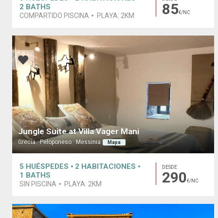
85
2
BATHS
€/NC
COMPARTIDO PISCINA
PLAYA:
2KM
Jungle Suite at Villa Vager Mani
Grecia · Peloponeso · Messinia
Mapa
5
HUÉSPEDES
2
HABITACIONES
DESDE
290
1
BATHS
€/NC
SIN PISCINA
PLAYA:
2KM