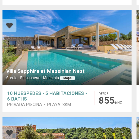
Villa Sapphire at Messinian Nest
Grecia · Peloponeso · Messinia
Mapa
10
HUÉSPEDES
5
HABITACIONES
DESDE
855
6
BATHS
€/NC
PRIVADA PISCINA
PLAYA:
3KM