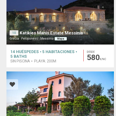
Katikies Manis Estate Messinia
10
Grecia · Peloponeso · Messinia
Mapa
14
HUÉSPEDES
5
HABITACIONES
DESDE
580
5
BATHS
€/NC
SIN PISCINA
PLAYA:
200M