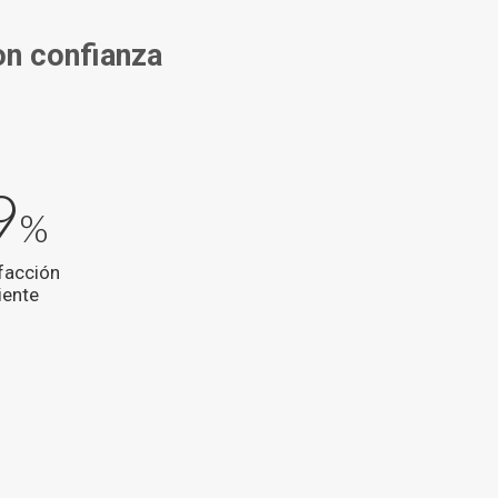
con confianza
9
%
facción
iente