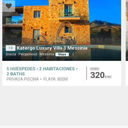
Katergo Luxury Villa 3 Messinia
10
Grecia · Peloponeso · Messinia
Mapa
5
HUÉSPEDES
2
HABITACIONES
DESDE
320
2
BATHS
€/NC
PRIVADA PISCINA
PLAYA:
800M