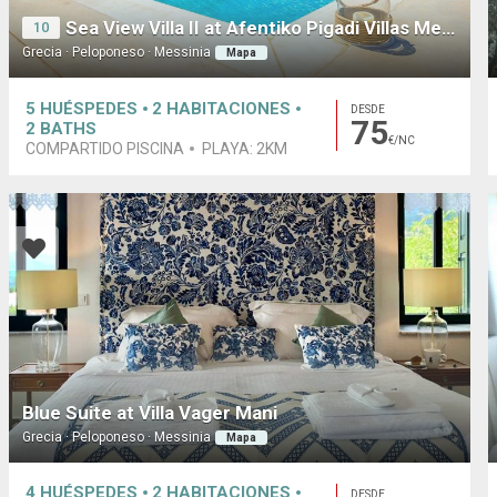
Sea View Villa II at Afentiko Pigadi Villas Methoni
10
Grecia · Peloponeso · Messinia
Mapa
5
HUÉSPEDES
2
HABITACIONES
DESDE
75
2
BATHS
€/NC
COMPARTIDO PISCINA
PLAYA:
2KM
Blue Suite at Villa Vager Mani
Grecia · Peloponeso · Messinia
Mapa
4
HUÉSPEDES
2
HABITACIONES
DESDE