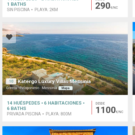
290
1
BATHS
€/NC
SIN PISCINA
PLAYA:
2KM
Katergo Luxury Villas Messinia
10
Grecia · Peloponeso · Messinia
Mapa
14
HUÉSPEDES
6
HABITACIONES
DESDE
1100
6
BATHS
€/NC
PRIVADA PISCINA
PLAYA:
800M