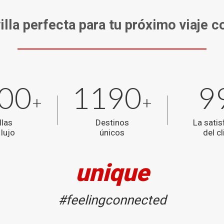
illa perfecta para tu próximo viaje 
00
1190
9
+
+
llas
Destinos
La satis
 lujo
únicos
del cl
unique
#feelingconnected