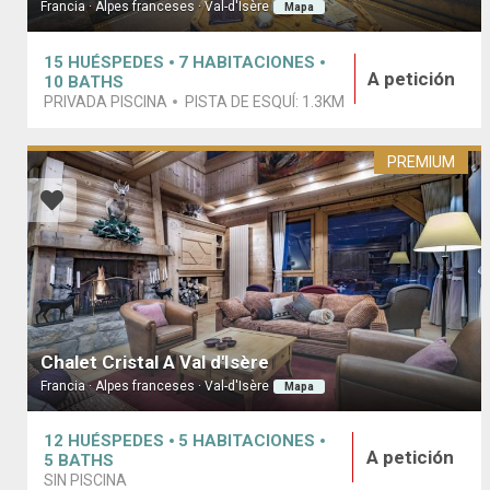
Francia · Alpes franceses · Val-d'Isère
Mapa
15
HUÉSPEDES
7
HABITACIONES
A petición
10
BATHS
PRIVADA PISCINA
PISTA DE ESQUÍ:
1.3KM
PREMIUM
Chalet Cristal A Val d'Isère
Francia · Alpes franceses · Val-d'Isère
Mapa
12
HUÉSPEDES
5
HABITACIONES
A petición
5
BATHS
SIN PISCINA