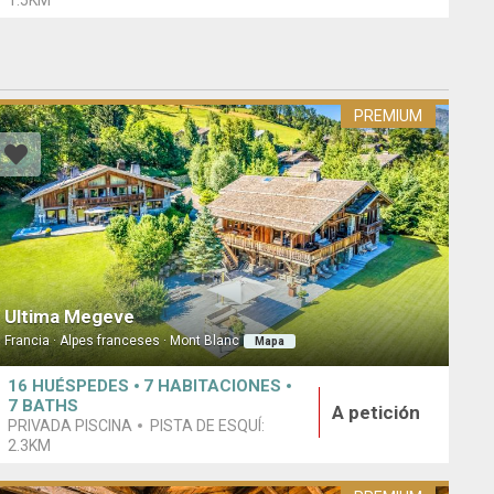
1.5KM
PREMIUM
Ultima Megeve
Francia · Alpes franceses · Mont Blanc
Mapa
16
HUÉSPEDES
7
HABITACIONES
7
BATHS
A petición
PRIVADA PISCINA
PISTA DE ESQUÍ:
2.3KM