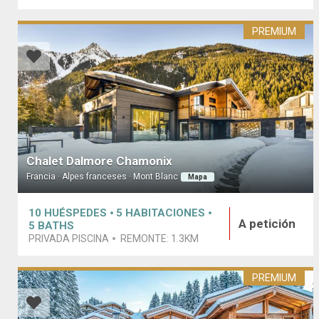
PREMIUM
Chalet Dalmore Chamonix
Francia · Alpes franceses · Mont Blanc
Mapa
10
HUÉSPEDES
5
HABITACIONES
A petición
5
BATHS
PRIVADA PISCINA
REMONTE:
1.3KM
PREMIUM