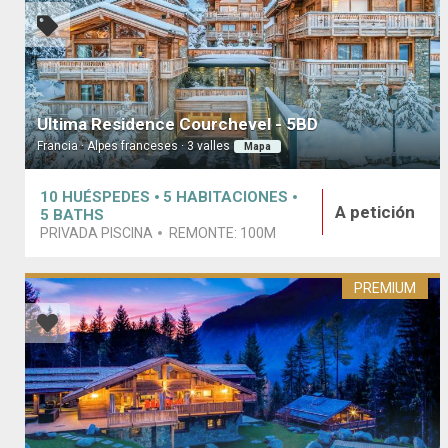
Ultima Residence Courchevel - 5BD
Francia · Alpes franceses · 3 valles
Mapa
10
HUÉSPEDES
5
HABITACIONES
A petición
5
BATHS
PRIVADA PISCINA
REMONTE:
100M
PREMIUM