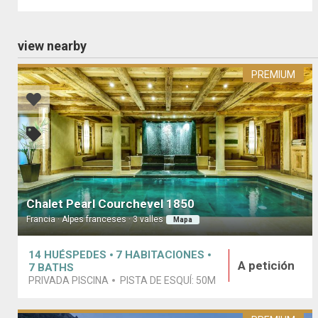
view nearby
PREMIUM
Chalet Pearl Courchevel 1850
Francia · Alpes franceses · 3 valles
Mapa
14
HUÉSPEDES
7
HABITACIONES
A petición
7
BATHS
PRIVADA PISCINA
PISTA DE ESQUÍ:
50M