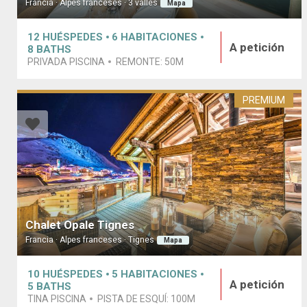
Francia · Alpes franceses · 3 valles
Mapa
12
HUÉSPEDES
6
HABITACIONES
A petición
8
BATHS
PRIVADA PISCINA
REMONTE:
50M
PREMIUM
Chalet Opale Tignes
Francia · Alpes franceses · Tignes
Mapa
10
HUÉSPEDES
5
HABITACIONES
A petición
5
BATHS
TINA PISCINA
PISTA DE ESQUÍ:
100M