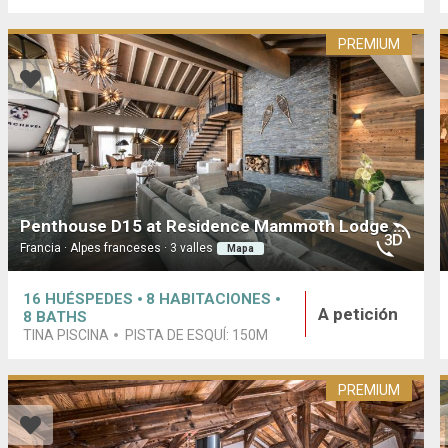
PREMIUM
Penthouse D15 at Residence Mammoth Lodge Courchevel 1650
Francia · Alpes franceses · 3 valles
Mapa
16
HUÉSPEDES
8
HABITACIONES
A petición
8
BATHS
TINA PISCINA
PISTA DE ESQUÍ:
150M
PREMIUM