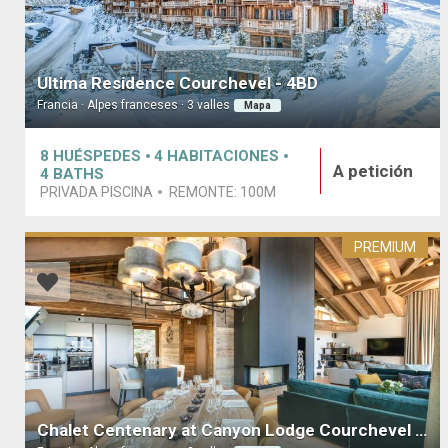
Ultima Residence Courchevel - 4BD
Francia · Alpes franceses · 3 valles
Mapa
8
HUÉSPEDES
4
HABITACIONES
A petición
4
BATHS
PRIVADA PISCINA
REMONTE:
100M
PREMIUM
Chalet Centenary at Canyon Lodge Courchevel 1650