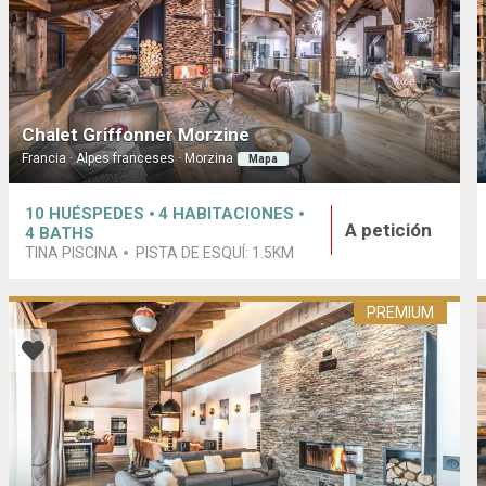
Chalet Griffonner Morzine
Francia · Alpes franceses · Morzina
Mapa
10
HUÉSPEDES
4
HABITACIONES
A petición
4
BATHS
TINA PISCINA
PISTA DE ESQUÍ:
1.5KM
PREMIUM