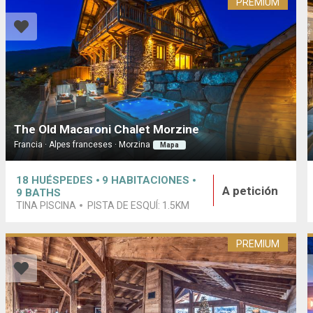
PREMIUM
The Old Macaroni Chalet Morzine
Francia · Alpes franceses · Morzina
Mapa
18
HUÉSPEDES
9
HABITACIONES
A petición
9
BATHS
TINA PISCINA
PISTA DE ESQUÍ:
1.5KM
PREMIUM