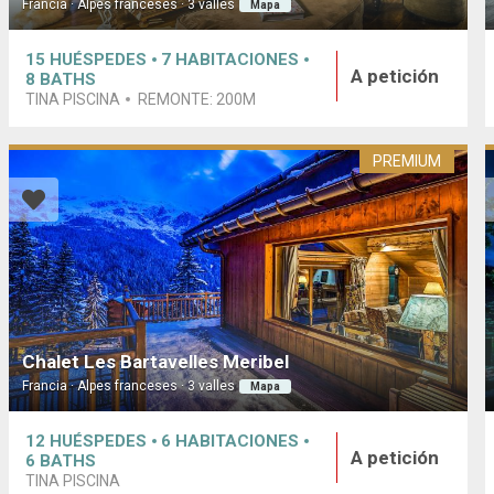
Francia · Alpes franceses · 3 valles
Mapa
15
HUÉSPEDES
7
HABITACIONES
A petición
8
BATHS
TINA PISCINA
REMONTE:
200M
PREMIUM
Chalet Les Bartavelles Meribel
Francia · Alpes franceses · 3 valles
Mapa
12
HUÉSPEDES
6
HABITACIONES
A petición
6
BATHS
TINA PISCINA