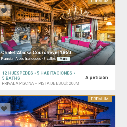
PREMIUM
Chalet Alaska Courchevel 1850
Francia · Alpes franceses · 3 valles
Mapa
12
HUÉSPEDES
5
HABITACIONES
A petición
5
BATHS
PRIVADA PISCINA
PISTA DE ESQUÍ:
200M
PREMIUM