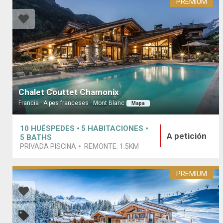
PREMIUM
Chalet Couttet Chamonix
Francia · Alpes franceses · Mont Blanc
Mapa
10
HUÉSPEDES
5
HABITACIONES
A petición
5
BATHS
PRIVADA PISCINA
REMONTE:
1.5KM
PREMIUM