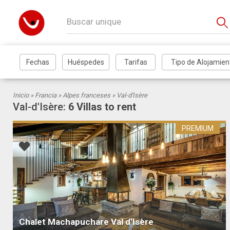
Inicio »
Francia
»
Alpes franceses
» Val-d'Isère
Val-d'Isère:
6 Villas to rent
PREMIUM
Chalet Machapuchare Val d’Isère