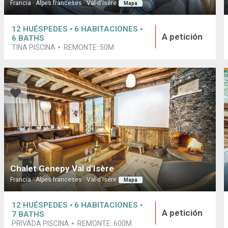
Francia · Alpes franceses · Val-d'Isère
Mapa
12
HUÉSPEDES
6
HABITACIONES
A petición
6
BATHS
TINA PISCINA
REMONTE:
50M
Chalet Genepy Val d’Isère
Francia · Alpes franceses · Val-d'Isère
Mapa
12
HUÉSPEDES
6
HABITACIONES
A petición
7
BATHS
PRIVADA PISCINA
REMONTE:
600M