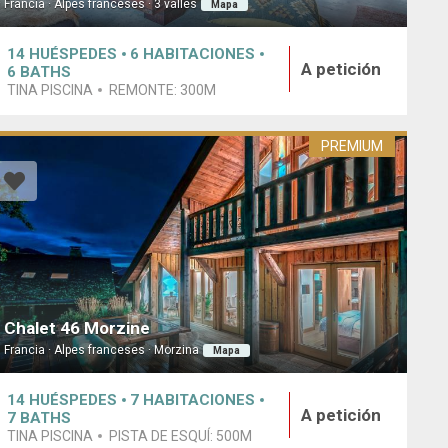
Francia · Alpes franceses · 3 valles
Mapa
14
HUÉSPEDES
6
HABITACIONES
A petición
6
BATHS
TINA PISCINA
REMONTE:
300M
PREMIUM
Chalet 46 Morzine
Francia · Alpes franceses · Morzina
Mapa
14
HUÉSPEDES
7
HABITACIONES
A petición
7
BATHS
TINA PISCINA
PISTA DE ESQUÍ:
500M