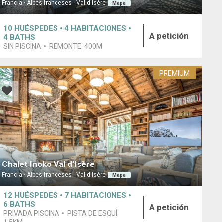
Francia · Alpes franceses · Val-d'Isère
Mapa
10
HUÉSPEDES
4
HABITACIONES
A petición
4
BATHS
SIN PISCINA
REMONTE:
400M
PREMIUM
Chalet Inoko Val d’Isère
Francia · Alpes franceses · Val-d'Isère
Mapa
12
HUÉSPEDES
7
HABITACIONES
6
BATHS
A petición
PRIVADA PISCINA
PISTA DE ESQUÍ: