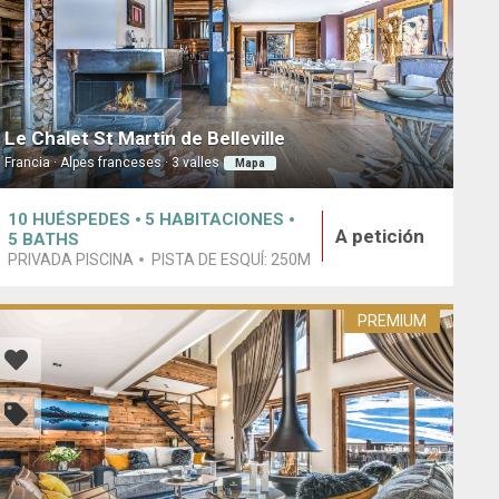
Le Chalet St Martin de Belleville
Francia · Alpes franceses · 3 valles
Mapa
10
HUÉSPEDES
5
HABITACIONES
A petición
5
BATHS
PRIVADA PISCINA
PISTA DE ESQUÍ:
250M
PREMIUM