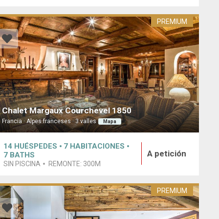
PREMIUM
Chalet Margaux Courchevel 1850
Francia · Alpes franceses · 3 valles
Mapa
14
HUÉSPEDES
7
HABITACIONES
A petición
7
BATHS
SIN PISCINA
REMONTE:
300M
PREMIUM