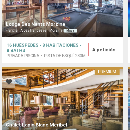
Lodge Des Nants Morzine
Francia · Alpes franceses · Morzina
Mapa
16
HUÉSPEDES
8
HABITACIONES
A petición
8
BATHS
PRIVADA PISCINA
PISTA DE ESQUÍ:
280M
PREMIUM
Chalet Lapin Blanc Meribel