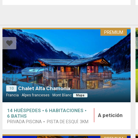
PREMIUM
Chalet Alta Chamonix
10
Francia · Alpes franceses · Mont Blanc
Mapa
14
HUÉSPEDES
6
HABITACIONES
A petición
6
BATHS
PRIVADA PISCINA
PISTA DE ESQUÍ:
3KM