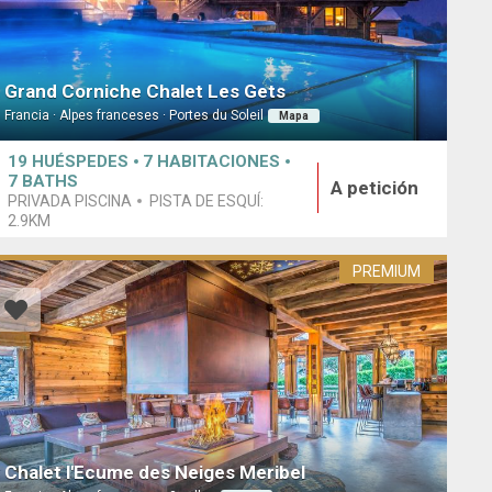
Grand Corniche Chalet Les Gets
Francia · Alpes franceses · Portes du Soleil
Mapa
19
HUÉSPEDES
7
HABITACIONES
7
BATHS
A petición
PRIVADA PISCINA
PISTA DE ESQUÍ:
2.9KM
PREMIUM
Chalet l'Ecume des Neiges Meribel