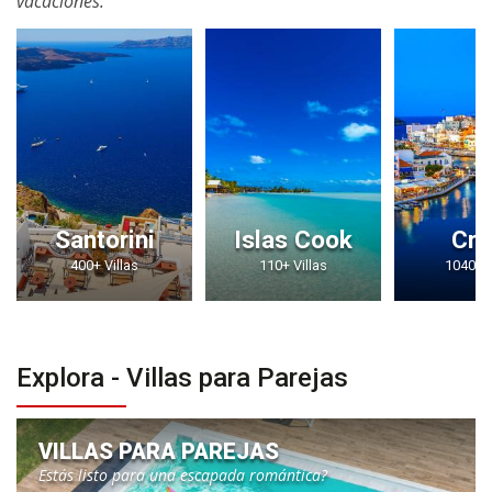
vacaciones.
Santorini
Islas Cook
Cre
400+ Villas
110+ Villas
1040+ V
Explora - Villas para Parejas
VILLAS PARA PAREJAS
Estás listo para una escapada romántica?