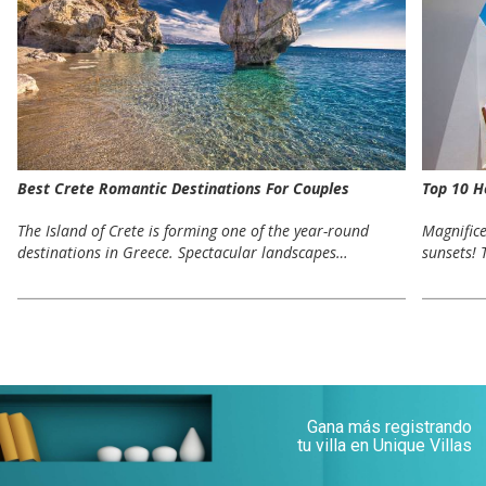
Best Crete Romantic Destinations For Couples
Top 10 H
The Island of Crete is forming one of the year-round
Magnifice
destinations in Greece. Spectacular landscapes…
sunsets! 
Gana más registrando
tu villa en Unique Villas